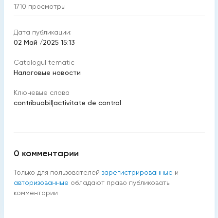
1710
просмотры
Дата публикации:
02 Май /2025 15:13
Catalogul tematic
Налоговые новости
Ключевые слова
contribuabil
|
activitate de control
0
комментарии
Только для пользователей
зарегистрированные
и
авторизованные
обладают право публиковать
комментарии