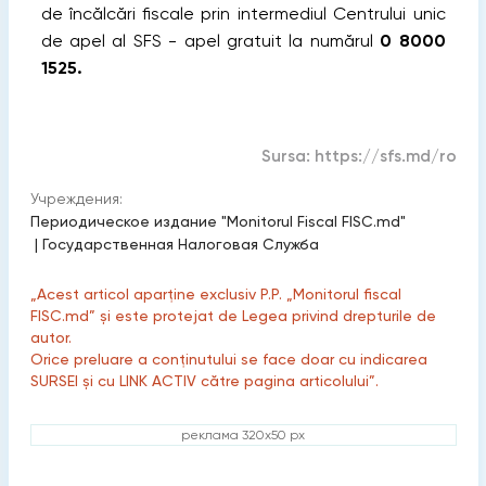
de încălcări fiscale prin intermediul Centrului unic
de apel al SFS - apel gratuit la numărul
0 8000
1525.
Sursa:
https://sfs.md/ro
Учреждения:
Периодическое издание "Monitorul Fiscal FISC.md"
|
Государственная Налоговая Служба
„Acest articol aparține exclusiv P.P. „Monitorul fiscal
FISC.md” și este protejat de Legea privind drepturile de
autor.
Orice preluare a conținutului se face doar cu indicarea
SURSEI și cu LINK ACTIV către pagina articolului”.
реклама 320x50 px