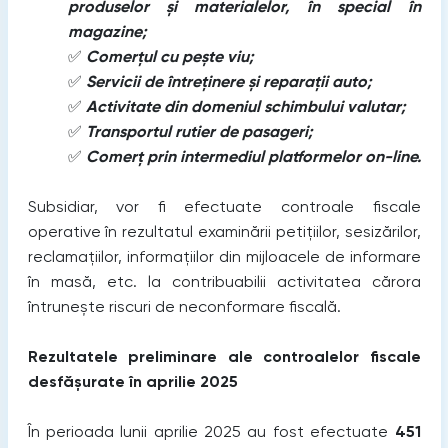
produselor și materialelor, în special în
magazine;
✅
Comerțul cu pește viu;
✅
Servicii de întreținere și reparații auto;
✅
Activitate din domeniul schimbului valutar;
✅
Transportul rutier de pasageri;
✅
Comerț prin intermediul platformelor on-line.
Subsidiar, vor fi efectuate controale fiscale
operative în rezultatul examinării petițiilor, sesizărilor,
reclamațiilor, informațiilor din mijloacele de informare
în masă, etc. la contribuabilii activitatea cărora
întrunește riscuri de neconformare fiscală.
Rezultatele preliminare ale controalelor fiscale
desfășurate în aprilie 2025
În perioada lunii aprilie 2025 au fost efectuate
451