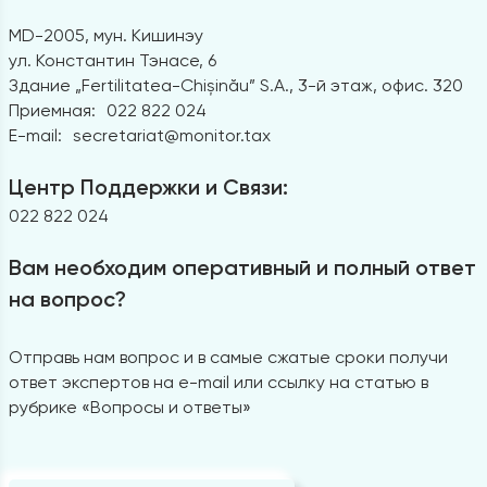
MD-2005, мун. Кишинэу
ул. Константин Тэнасе, 6
Здание „Fertilitatea-Chișinău” S.A., 3-й этаж, офис. 320
Приемная:
022 822 024
E-mail:
secretariat@monitor.tax
Центр Поддержки и Связи:
022 822 024
Вам необходим оперативный и полный ответ
на вопрос?
Отправь нам вопрос и в самые сжатые сроки получи
ответ экспертов на e-mail или ссылку на статью в
рубрике «Вопросы и ответы»