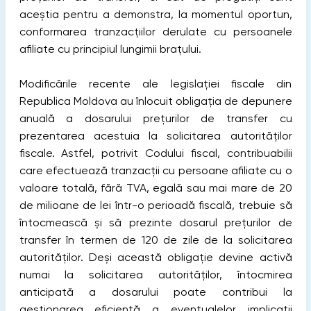
aceștia pentru a demonstra, la momentul oportun,
conformarea tranzacțiilor derulate cu persoanele
afiliate cu principiul lungimii brațului.
Modificările recente ale legislației fiscale din
Republica Moldova au înlocuit obligația de depunere
anuală a dosarului prețurilor de transfer cu
prezentarea acestuia la solicitarea autorităților
fiscale. Astfel, potrivit Codului fiscal, contribuabilii
care efectuează tranzacții cu persoane afiliate cu o
valoare totală, fără TVA, egală sau mai mare de 20
de milioane de lei într-o perioadă fiscală, trebuie să
întocmească și să prezinte dosarul prețurilor de
transfer în termen de 120 de zile de la solicitarea
autorităților. Deși această obligație devine activă
numai la solicitarea autorităților, întocmirea
anticipată a dosarului poate contribui la
gestionarea eficientă a eventualelor implicații