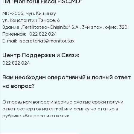
ПИ "Monitorul Fiscal FISC.MD"
MD-2005, мун. Кишинэу
ул. Константин Тэнасе, 6
Здание „Fertilitatea-Chișinău” S.A., 3-й этаж, офис. 320
Приемная:
022 822 024
E-mail:
secretariat@monitor.tax
Центр Поддержки и Связи:
022 822 024
Вам необходим оперативный и полный ответ
на вопрос?
Отправь нам вопрос и в самые сжатые сроки получи
ответ экспертов на e-mail или ссылку на статью в
рубрике «Вопросы и ответы»