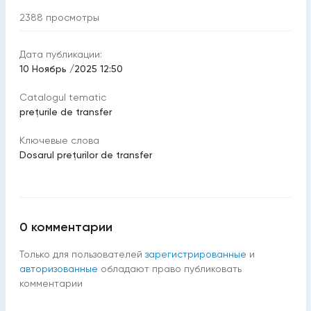
2388
просмотры
Дата публикации:
10 Ноябрь /2025 12:50
Catalogul tematic
prețurile de transfer
Ключевые слова
Dosarul prețurilor de transfer
0
комментарии
Только для пользователей
зарегистрированные
и
авторизованные
обладают право публиковать
комментарии