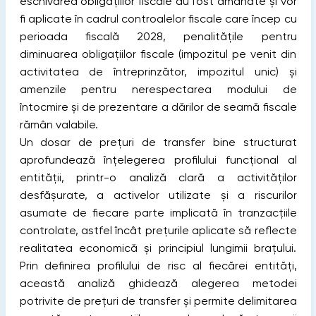
eschivarea obligațiilor fiscale au fost amânate și vor
fi aplicate în cadrul controalelor fiscale care încep cu
perioada fiscală 2028, penalitățile pentru
diminuarea obligațiilor fiscale (impozitul pe venit din
activitatea de întreprinzător, impozitul unic) și
amenzile pentru nerespectarea modului de
întocmire și de prezentare a dărilor de seamă fiscale
rămân valabile.
Un dosar de prețuri de transfer bine structurat
aprofundează înțelegerea profilului funcțional al
entității, printr-o analiză clară a activităților
desfășurate, a activelor utilizate și a riscurilor
asumate de fiecare parte implicată în tranzacțiile
controlate, astfel încât prețurile aplicate să reflecte
realitatea economică și principiul lungimii brațului.
Prin definirea profilului de risc al fiecărei entități,
această analiză ghidează alegerea metodei
potrivite de prețuri de transfer și permite delimitarea