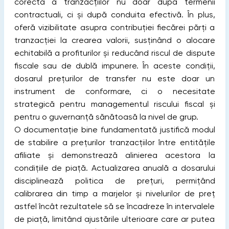
corectă a tranzacțiilor nu doar după termenii
contractuali, ci și după conduita efectivă. În plus,
oferă vizibilitate asupra contribuției fiecărei părți a
tranzacției la crearea valorii, susținând o alocare
echitabilă a profiturilor și reducând riscul de dispute
fiscale sau de dublă impunere. În aceste condiții,
dosarul prețurilor de transfer nu este doar un
instrument de conformare, ci o necesitate
strategică pentru managementul riscului fiscal și
pentru o guvernanță sănătoasă la nivel de grup.
O documentație bine fundamentată justifică modul
de stabilire a prețurilor tranzacțiilor între entitățile
afiliate și demonstrează alinierea acestora la
condițiile de piață. Actualizarea anuală a dosarului
disciplinează politica de prețuri, permițând
calibrarea din timp a marjelor și nivelurilor de preț
astfel încât rezultatele să se încadreze în intervalele
de piață, limitând ajustările ulterioare care ar putea