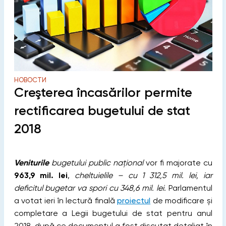
НОВОСТИ
Creşterea încasărilor permite
rectificarea bugetului de stat
2018
Veniturile
bugetului public național
vor fi majorate cu
963,9 mil. lei
,
cheltuielile – cu 1 312,5 mil. lei, iar
deficitul bugetar va spori cu 348,6 mil. lei.
Parlamentul
a votat ieri în lectură finală
proiectul
de modificare și
completare a Legii bugetului de stat pentru anul
2018, după ce documentul a fost discutat detaliat în