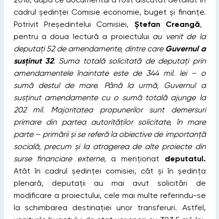
cadrul ședinței Comisie economie, buget și finanțe.
Potrivit Președintelui Comisiei,
Ștefan Creangă
,
pentru a doua lectură a proiectului
au venit de la
deputați 52 de amendamente, dintre care
Guvernul a
susținut 32
.
Suma totală solicitată de deputați prin
amendamentele înaintate este de 344 mil. lei – o
sumă destul de mare. Până la urmă, Guvernul a
susținut amendamente cu o sumă totală ajunge la
202 mil. Majoritatea propunerilor sunt demersuri
primare din partea autorităților solicitate, în mare
parte – primării și se referă la obiective de importanță
socială, precum și la atragerea de alte proiecte din
surse financiare externe
, a menționat
deputatul.
Atât în cadrul ședinței comisiei, cât și în ședința
plenară, deputații au mai avut solicitări de
modificare a proiectului, cele mai multe referindu-se
la schimbarea destinației unor transferuri. Astfel,