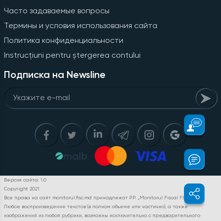
Часто задаваемые вопросы
Термины и условия использования сайта
Политика конфиденциальности
Instrucțiuni pentru ștergerea contului
Подписка на Newsline
Версия сайта: 1.0
Copyright 2021
Все права на сайт monitorul.fisc.md принадлежат P.P. „Monitorul Fiscal FISC.MD”.
Любое воспроизведение текстов (в полном объеме или частично), а также
изображений из любой рубрики, возможны исключительно с предварительного