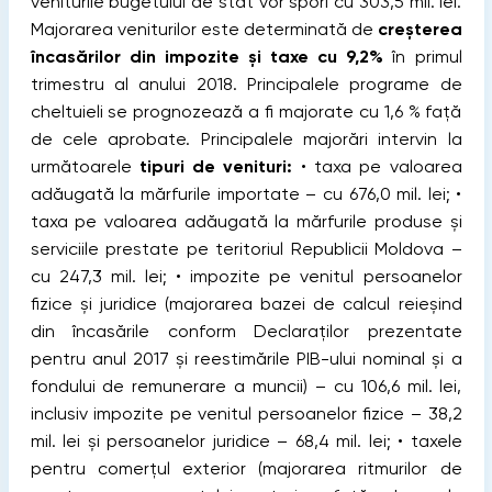
veniturile bugetului de stat vor spori cu 303,5 mil. lei.
Majorarea veniturilor este determinată de
creșterea
încasărilor din impozite și taxe cu 9,2%
în primul
trimestru al anului 2018. Principalele programe de
cheltuieli se prognozează a fi majorate cu 1,6 % față
de cele aprobate. Principalele majorări intervin la
următoarele
tipuri de venituri:
• taxa pe valoarea
adăugată la mărfurile importate – cu 676,0 mil. lei; •
taxa pe valoarea adăugată la mărfurile produse și
serviciile prestate pe teritoriul Republicii Moldova –
cu 247,3 mil. lei; • impozite pe venitul persoanelor
fizice și juridice (majorarea bazei de calcul reieșind
din încasările conform Declaraților prezentate
pentru anul 2017 și reestimările PIB-ului nominal și a
fondului de remunerare a muncii) – cu 106,6 mil. lei,
inclusiv impozite pe venitul persoanelor fizice – 38,2
mil. lei și persoanelor juridice – 68,4 mil. lei; • taxele
pentru comerțul exterior (majorarea ritmurilor de