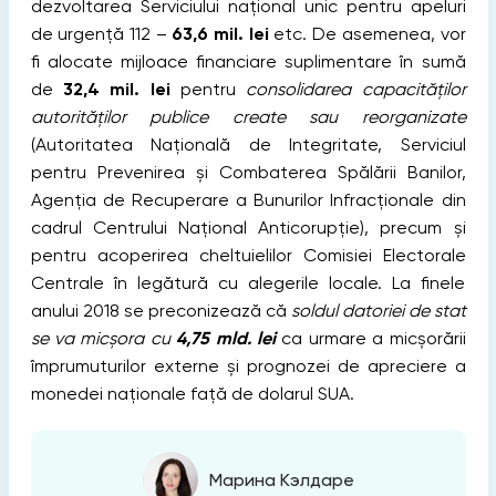
dezvoltarea Serviciului național unic pentru apeluri
de urgență 112 –
63,6 mil. lei
etc. De asemenea, vor
fi alocate mijloace financiare suplimentare în sumă
de
32,4 mil. lei
pentru
consolidarea capacităților
autorităților publice create sau reorganizate
(Autoritatea Națională de Integritate, Serviciul
pentru Prevenirea și Combaterea Spălării Banilor,
Agenția de Recuperare a Bunurilor Infracționale din
cadrul Centrului Național Anticorupție), precum și
pentru acoperirea cheltuielilor Comisiei Electorale
Centrale în legătură cu alegerile locale. La finele
anului 2018 se preconizează că
soldul datoriei de stat
se va micșora cu
4,75 mld. lei
ca urmare a micșorării
împrumuturilor externe și prognozei de apreciere a
monedei naționale față de dolarul SUA.
Марина Кэлдаре