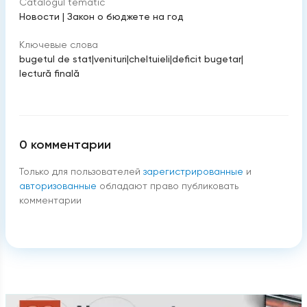
Catalogul tematic
Новости
|
Закон о бюджете на год
Ключевые слова
bugetul de stat
|
venituri
|
cheltuieli
|
deficit bugetar
|
lectură finală
0
комментарии
Только для пользователей
зарегистрированные
и
авторизованные
обладают право публиковать
комментарии