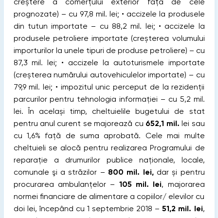
creștere a comerțului exterior față de cele
prognozate) – cu 97,8 mil. lei; • accizele la produsele
din tutun importate – cu 88,2 mil. lei; • accizele la
produsele petroliere importate (creșterea volumului
importurilor la unele tipuri de produse petroliere) – cu
87,3 mil. lei; • accizele la autoturismele importate
(creșterea numărului autovehiculelor importate) – cu
79,9 mil. lei; • impozitul unic perceput de la rezidenții
parcurilor pentru tehnologia informației – cu 5,2 mil.
lei. În același timp, cheltuielile bugetului de stat
pentru anul curent se majorează cu
652,1 mil.
lei sau
cu 1,6% față de suma aprobată. Cele mai multe
cheltuieli se alocă pentru realizarea Programului de
reparație a drumurilor publice naţionale, locale,
comunale şi a străzilor –
800 mil. lei,
dar și pentru
procurarea ambulanțelor –
105 mil. lei
, majorarea
normei financiare de alimentare a copiilor/ elevilor cu
doi lei, începând cu 1 septembrie 2018 –
51,2 mil. lei
,