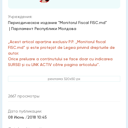
Учреждения:
Периодическое издание "Monitorul Fiscal FISC.md"
|
Парламент Республики Молдова
„Acest articol aparține exclusiv P.P. „Monitorul fiscal
FISC.md” și este protejat de Legea privind drepturile de
autor.
Orice preluare a conținutului se face doar cu indicarea
SURSEI și cu LINK ACTIV către pagina articolului”.
реклама 320x50 px
2667
просмотры
Дата публикации:
08 Июнь /2018 10:45