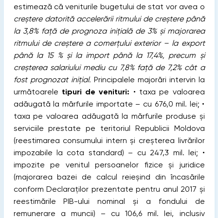
estimează că veniturile bugetului de stat vor avea o
creștere datorită accelerării ritmului de creștere până
la 3,8% față de prognoza inițială de 3% și majorarea
ritmului de creștere a comerțului exterior – la export
până la 15 % și la import până la 17,4%, precum și
creșterea salariului mediu cu 7,8% față de 7,2% cât a
fost prognozat inițial.
Principalele majorări intervin la
următoarele
tipuri de venituri:
• taxa pe valoarea
adăugată la mărfurile importate – cu 676,0 mil. lei; •
taxa pe valoarea adăugată la mărfurile produse și
serviciile prestate pe teritoriul Republicii Moldova
(reestimarea consumului intern și creșterea livrărilor
impozabile la cota standard) – cu 247,3 mil. lei; •
impozite pe venitul persoanelor fizice și juridice
(majorarea bazei de calcul reieșind din încasările
conform Declaraților prezentate pentru anul 2017 și
reestimările PIB-ului nominal și a fondului de
remunerare a muncii) – cu 106,6 mil. lei, inclusiv