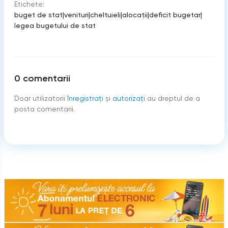
Etichete:
buget de stat
|
venituri
|
cheltuieli
|
alocații
|
deficit bugetar
|
legea bugetului de stat
0
comentarii
Doar utilizatorii
înregistraţi
şi
autorizați
au dreptul de a
posta comentarii.