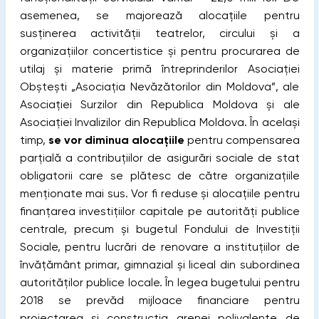
asemenea, se majorează alocațiile pentru
susținerea activității teatrelor, circului și a
organizațiilor concertistice și pentru procurarea de
utilaj şi materie primă întreprinderilor Asociaţiei
Obşteşti „Asociaţia Nevăzătorilor din Moldova”, ale
Asociaţiei Surzilor din Republica Moldova și ale
Asociaţiei Invalizilor din Republica Moldova. În același
timp,
se vor diminua alocațiile
pentru compensarea
parţială a contribuţiilor de asigurări sociale de stat
obligatorii care se plătesc de către organizaţiile
menționate mai sus. Vor fi reduse și alocațiile pentru
finanţarea investiţiilor capitale pe autorităţi publice
centrale, precum și bugetul Fondului de Investiţii
Sociale, pentru lucrări de renovare a instituţiilor de
învăţământ primar, gimnazial şi liceal din subordinea
autorităţilor publice locale. În legea bugetului pentru
2018 se prevăd mijloace financiare pentru
proiectarea și construcția arenei polivalente de