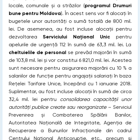
locale, comunale și a străzilor (
programul Drumuri
bune pentru Moldova
). În acest sens vor fi alocați în
bugetele unor autorități o sumă totală de 800 mil.
lei. De asemenea, au fost incluse alocații pentru
dezvoltarea
Serviciului Național Unic
pentru
apelurile de urgență 112 în sumă de 63,3 mil. lei. La
cheltuielile de personal
se prevăd majorări în sumă
de 103,8 mil. lei și vor constitui 6 821,0 mil. lei. Acestea
sunt necesare pentru asigurarea majorării cu 10 % a
salariilor de funcție pentru angajații salariați în baza
Rețelei Tarifare Unice, începând cu 1 ianuarie 2018.
Suplimentar, au fost incluse alocații în sumă de circa
32,4 mil. lei pentru
consolidarea capacității unor
autorități publice create sau reorganizate
– Serviciul
Prevenirea și Combaterea Spălării Banilor,
Autoritatea Națională de Integritate, Agenția de
Recuperare a Bunurilor Infracționale din cadrul
Centrului Național Anticorupție, etc., precum și