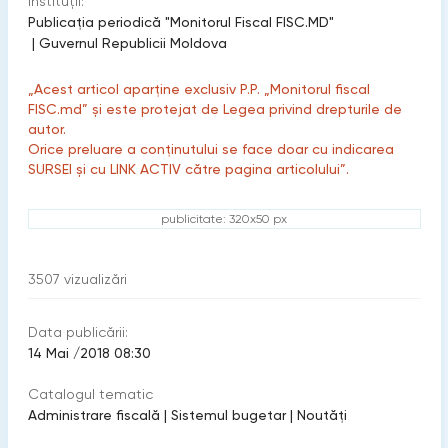
Instituții:
Publicaţia periodică "Monitorul Fiscal FISC.MD"
|
Guvernul Republicii Moldova
„Acest articol aparține exclusiv P.P. „Monitorul fiscal
FISC.md” și este protejat de Legea privind drepturile de
autor.
Orice preluare a conținutului se face doar cu indicarea
SURSEI și cu LINK ACTIV către pagina articolului”.
publicitate: 320x50 px
3507
vizualizări
Data publicării:
14 Mai /2018 08:30
Catalogul tematic
Administrare fiscală
|
Sistemul bugetar
|
Noutăți