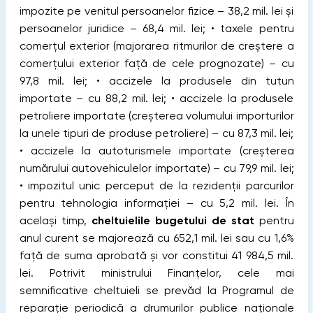
impozite pe venitul persoanelor fizice – 38,2 mil. lei și
persoanelor juridice – 68,4 mil. lei; • taxele pentru
comerțul exterior (majorarea ritmurilor de creștere a
comerțului exterior față de cele prognozate) – cu
97,8 mil. lei; • accizele la produsele din tutun
importate – cu 88,2 mil. lei; • accizele la produsele
petroliere importate (creșterea volumului importurilor
la unele tipuri de produse petroliere) – cu 87,3 mil. lei;
• accizele la autoturismele importate (creșterea
numărului autovehiculelor importate) – cu 79,9 mil. lei;
• impozitul unic perceput de la rezidenții parcurilor
pentru tehnologia informației – cu 5,2 mil. lei. În
același timp,
cheltuielile bugetului de stat
pentru
anul curent se majorează cu 652,1 mil. lei sau cu 1,6%
față de suma aprobată și vor constitui 41 984,5 mil.
lei. Potrivit ministrului Finanţelor, cele mai
semnificative cheltuieli se prevăd la Programul de
reparație periodică a drumurilor publice naționale