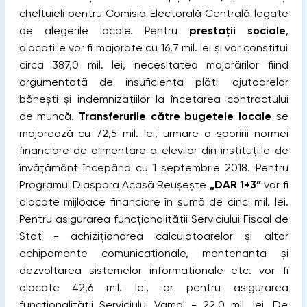
cheltuieli pentru Comisia Electorală Centrală legate
de alegerile locale. Pentru
prestații sociale
,
alocațiile vor fi majorate cu 16,7 mil. lei și vor constitui
circa 387,0 mil. lei, necesitatea majorărilor fiind
argumentată de insuficiența plății ajutoarelor
bănești și indemnizațiilor la încetarea contractului
de muncă.
Transferurile către bugetele locale
se
majorează cu 72,5 mil. lei, urmare a sporirii normei
financiare de alimentare a elevilor din instituțiile de
învățământ începând cu 1 septembrie 2018. Pentru
Programul Diaspora Acasă Reușește
„DAR 1+3”
vor fi
alocate mijloace financiare în sumă de cinci mil. lei.
Pentru asigurarea funcționalității Serviciului Fiscal de
Stat - achiziționarea calculatoarelor și altor
echipamente comunicaționale, mentenanța și
dezvoltarea sistemelor informaționale etc. vor fi
alocate 42,6 mil. lei, iar pentru asigurarea
funcționalității Serviciului Vamal - 22,0 mil. lei. De