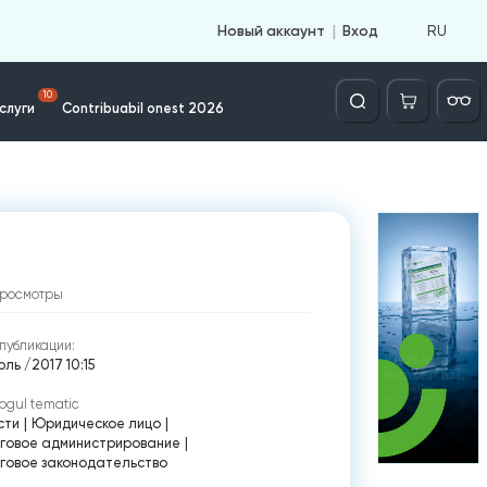
RU
Новый аккаунт
Вход
Căutare
10
слуги
Contribuabil onest 2026
росмотры
публикации:
ль /2017 10:15
ogul tematic
сти
|
Юридическое лицо
|
говое администрирование
|
говое законодательство