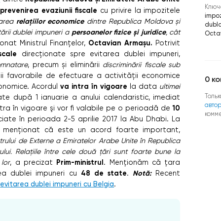
Ключ
prevenirea evaziunii fiscale
cu privire la impozitele
impo
relațiilor economice
tarea
dintre Republica Moldova și
dubl
persoanelor fizice și juridice
tării dublei impuneri a
, cât
Octa
Octavian Armașu.
nat Ministrul Finanțelor,
Potrivit
scale
direcționate spre evitarea dublei impuneri,
semnatare
, precum și eliminării
discriminării fiscale sub
ii favorabile de efectuare a activității economice
0
ко
va intra în vigoare
economice. Acordul
la data
ultimei
Тольк
cate după 1 ianuarie a anului calendaristic, imediat
авто
10
tra în vigoare şi vor fi valabile pe o perioadă de
комм
iate în perioada 2-5 aprilie 2017 la Abu Dhabi. La
p a menționat că este un acord foarte important,
trului de Externe a Emiratelor Arabe Unite în Republica
lui.
Relațiile între cele două țări sunt foarte bune la
Prim-ministrul
lor
, a precizat
. Menționăm că țara
48 de state
Notă:
rea dublei impuneri cu
.
Recent
i
evitarea dublei impuneri cu Belgia
.