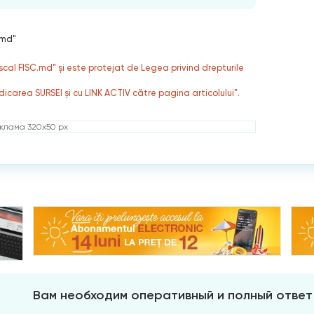
.md"
fiscal FISC.md” și este protejat de Legea privind drepturile
dicarea SURSEI și cu LINK ACTIV către pagina articolului”.
клама 320x50 px
Вам необходим оперативный и полный ответ