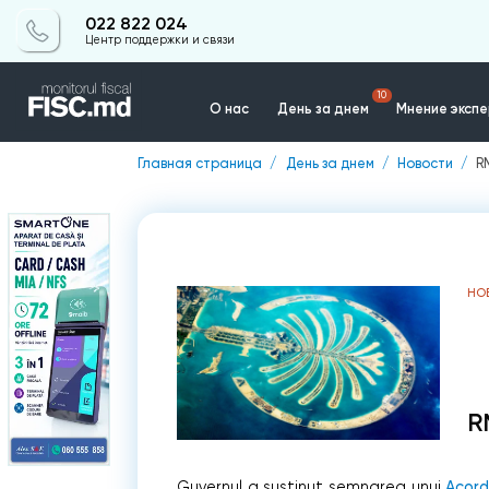
022 822 024
Центр поддержки и связи
10
О нас
День за днем
Мнение эксп
Главная страница
День за днем
Новости
R
Контакты
НО
R
Guvernul a susținut semnarea unui
Acor