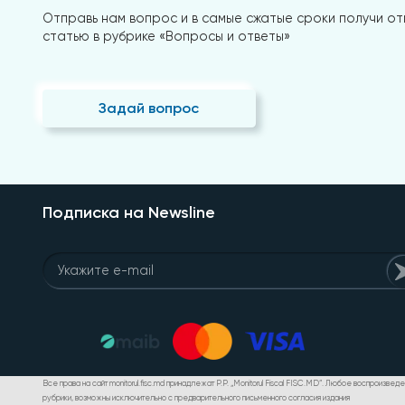
Отправь нам вопрос и в самые сжатые сроки получи отв
статью в рубрике «Вопросы и ответы»
Задай вопрос
Подписка на Newsline
Все права на сайт monitorul.fisc.md принадлежат P.P. „Monitorul Fiscal FISC.MD”. Любое воспроизве
рубрики, возможны исключительно с предварительного письменного согласия издания