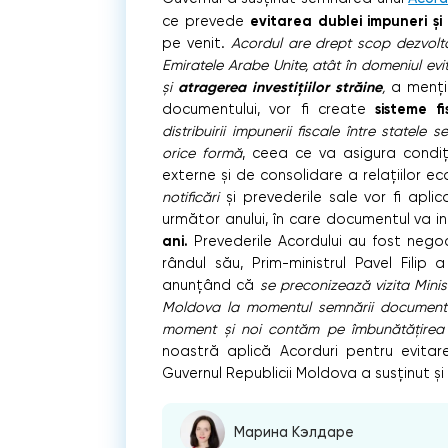
evitarea dublei impuneri și 
ce prevede
pe venit.
Acordul are drept scop dezvol
Emiratele Arabe Unite, atât în domeniul evi
atragerea investițiilor străine
și
,
a mențio
sisteme fi
documentului, vor fi create
distribuirii impunerii fiscale între statele 
orice formă
, ceea ce va asigura condiț
externe și de consolidare a relațiilor 
notificări
și prevederile sale vor fi apli
următor anului, în care documentul va in
ani.
Prevederile Acordului au fost negoc
rândul său, Prim-ministrul Pavel Fili
anunțând că
se preconizează vizita Minis
Moldova la momentul semnării documentu
moment și noi contăm pe îmbunătățirea 
noastră aplică Acorduri pentru evita
Guvernul Republicii Moldova a susținut ș
Марина Кэлдаре