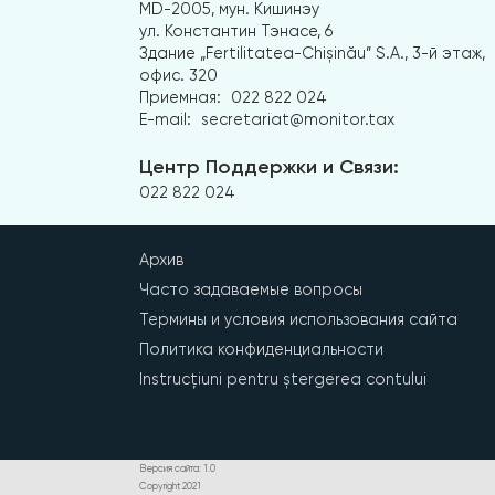
MD-2005, мун. Кишинэу
ул. Константин Тэнасе, 6
Здание „Fertilitatea-Chișinău” S.A., 3-й этаж,
офис. 320
Приемная:
022 822 024
E-mail:
secretariat@monitor.tax
Центр Поддержки и Связи:
022 822 024
Архив
Часто задаваемые вопросы
Термины и условия использования сайта
Политика конфиденциальности
Instrucțiuni pentru ștergerea contului
Версия сайта: 1.0
Copyright 2021