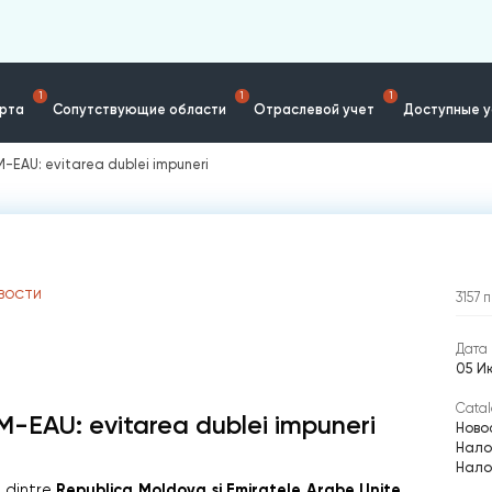
1
1
1
ерта
Сопутствующие области
Отраслевой учет
Доступные у
M-EAU: evitarea dublei impuneri
ВОСТИ
3157
п
Дата 
05 Ию
Catal
M-EAU: evitarea dublei impuneri
Ново
Нало
Нало
Republica Moldova și Emiratele Arabe Unite
d
dintre