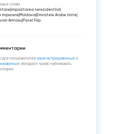
евые слова
zitare
|
impozitarea nerezidentilor
|
a impunere
|
Moldova
|
Emiratele Arabe Unite
|
vian Armasu
|
Pavel Filip
мментарии
о для пользователей
зарегистрированные
и
ризованные
обладают право публиковать
ентарии