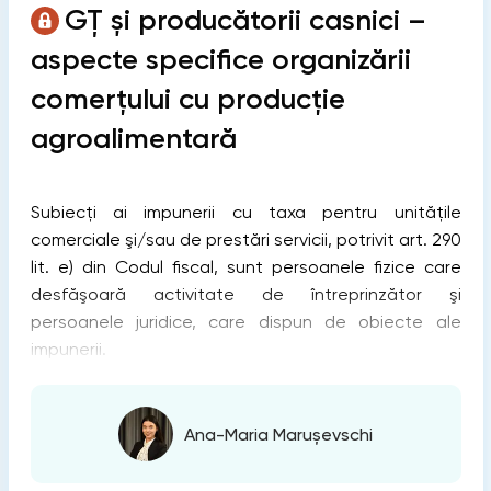
GȚ și producătorii casnici –
aspecte specifice organizării
comerțului cu producție
agroalimentară
Subiecți ai impunerii cu taxa pentru unităţile
comerciale şi/sau de prestări servicii, potrivit art. 290
lit. e) din Codul fiscal, sunt persoanele fizice care
desfăşoară activitate de întreprinzător şi
persoanele juridice, care dispun de obiecte ale
impunerii.
Ana-Maria Marușevschi