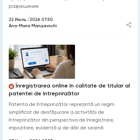
разрешения
22 Июль /2026 07:50
Ana-Maria Marușevschi
Înregistrarea online în calitate de titular al
patentei de întreprinzător
Patenta de întreprinzător reprezintă un regim
simplificat de desfășurare a activității de
întreprinzător din perspectiva de înregistrare,
impozitare, evidență și de dări de seamă