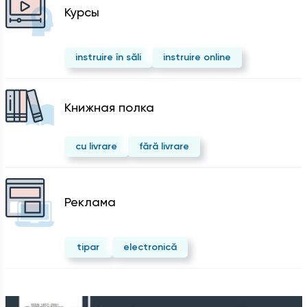
Курсы
instruire în săli
instruire online
Kнижная полка
cu livrare
fără livrare
Реклама
tipar
electronică