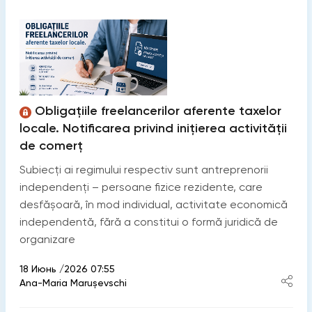
Obligațiile freelancerilor aferente taxelor
locale. Notificarea privind inițierea activității
de comerț
Subiecți ai regimului respectiv sunt antreprenorii
independenți – persoane fizice rezidente, care
desfășoară, în mod individual, activitate economică
independentă, fără a constitui o formă juridică de
organizare
18 Июнь /2026 07:55
Ana-Maria Marușevschi