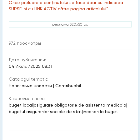
Orice preluare a conținutului se face doar cu indicarea
SURSEI și cu LINK ACTIV către pagina articolului”.
реклама 320x50 px
972
просмотры
Дата публикации:
04 Июль /2025 08:31
Catalogul tematic
Налоговые новости
|
Contribuabil
Ключевые слова
buget local
|
asigurare obligatorie de asistenta medicala
|
bugetul asigurarilor sociale de stat
|
incasari la buget