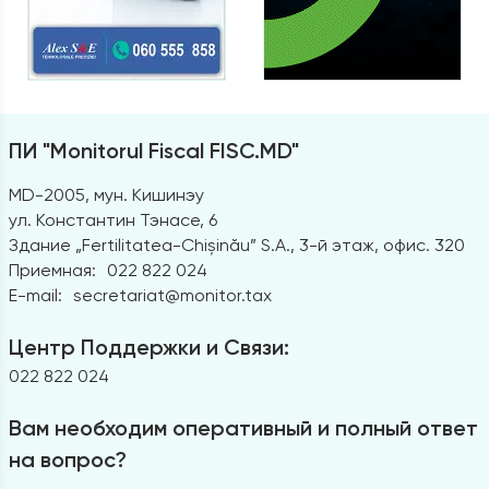
ПИ "Monitorul Fiscal FISC.MD"
MD-2005, мун. Кишинэу
ул. Константин Тэнасе, 6
Здание „Fertilitatea-Chișinău” S.A., 3-й этаж, офис. 320
Приемная:
022 822 024
E-mail:
secretariat@monitor.tax
Центр Поддержки и Связи:
022 822 024
Вам необходим оперативный и полный ответ
на вопрос?