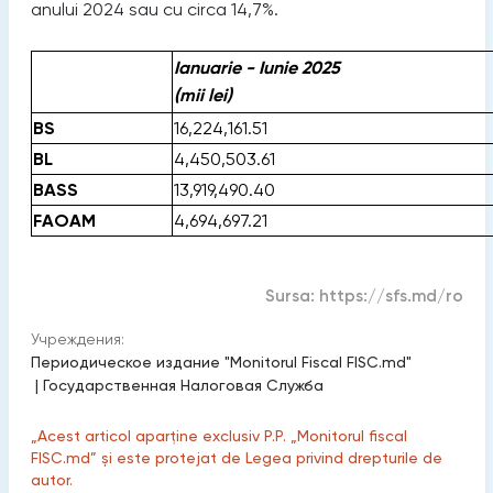
anului 2024 sau cu circa 14,7%.
Ianuarie -
Iunie 2025
(mii lei)
BS
16,224,161.51
BL
4,450,503.61
BASS
13,919,490.40
FAOAM
4,694,697.21
Sursa:
https://sfs.md/ro
Учреждения:
Периодическое издание "Monitorul Fiscal FISC.md"
|
Государственная Налоговая Служба
„Acest articol aparține exclusiv P.P. „Monitorul fiscal
FISC.md” și este protejat de Legea privind drepturile de
autor.