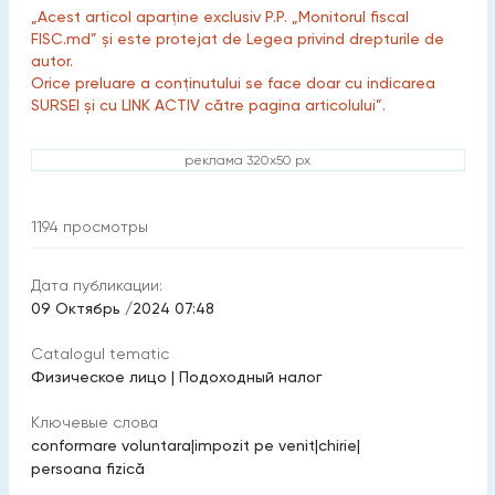
„Acest articol aparține exclusiv P.P. „Monitorul fiscal
FISC.md” și este protejat de Legea privind drepturile de
autor.
Orice preluare a conținutului se face doar cu indicarea
SURSEI și cu LINK ACTIV către pagina articolului”.
реклама 320x50 px
1194
просмотры
Дата публикации:
09 Октябрь /2024 07:48
Catalogul tematic
Физическое лицо
|
Подоходный налог
Ключевые слова
conformare voluntara
|
impozit pe venit
|
chirie
|
persoana fizică