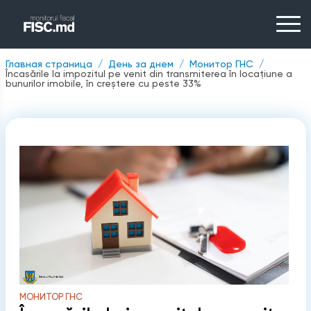
Главная страница
День за днем
Монитор ГНС
Încasările la impozitul pe venit din transmiterea în locațiune a
bunurilor imobile, în creștere cu peste 33%
МОНИТОР ГНС