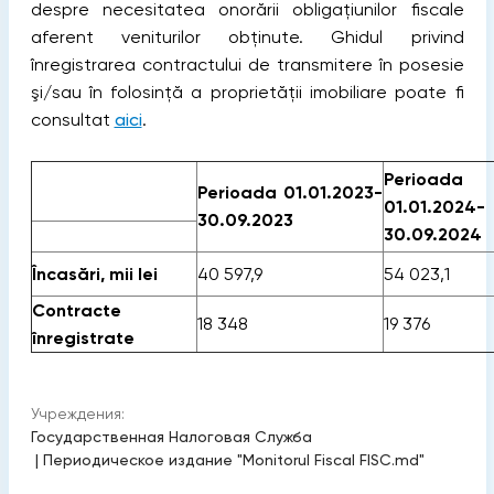
despre necesitatea onorării obligațiunilor fiscale
aferent veniturilor obținute. Ghidul privind
înregistrarea contractului de transmitere în posesie
şi/sau în folosinţă a proprietății imobiliare poate fi
consultat
aici
.
Perioada
Perioada 01.01.2023-
01.01.2024-
30.09.2023
30.09.2024
Încasări, mii lei
40 597,9
54 023,1
Contracte
18 348
19 376
înregistrate
Учреждения:
Государственная Налоговая Служба
|
Периодическое издание "Monitorul Fiscal FISC.md"