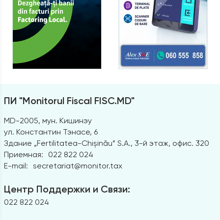
ПИ "Monitorul Fiscal FISC.MD"
MD-2005, мун. Кишинэу
ул. Константин Тэнасе, 6
Здание „Fertilitatea-Chișinău” S.A., 3-й этаж, офис. 320
Приемная:
022 822 024
E-mail:
secretariat@monitor.tax
Центр Поддержки и Связи:
022 822 024