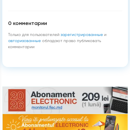
0
комментарии
Только для пользователей
зарегистрированные
и
авторизованные
обладают право публиковать
комментарии