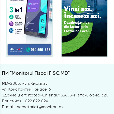
ПИ "Monitorul Fiscal FISC.MD"
MD-2005, мун. Кишинэу
ул. Константин Тэнасе, 6
Здание „Fertilitatea-Chișinău” S.A., 3-й этаж, офис. 320
Приемная:
022 822 024
E-mail:
secretariat@monitor.tax