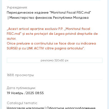
Учреждения:
Периодическое издание "Monitorul Fiscal FISC.md"
|
Министерство финансов Республики Молдова
„Acest articol aparține exclusiv P.P. „Monitorul fiscal
FISC.md” și este protejat de Legea privind drepturile de
autor.
Orice preluare a conținutului se face doar cu indicarea
SURSEI și cu LINK ACTIV către pagina articolului”.
реклама 320x50 px
1688
просмотры
Дата публикации:
19 Ноябрь /2025 08:55
Catalogul tematic
Налоговая накладная
|
Обратное налогообложение