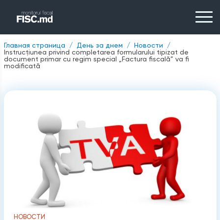
Главная страница
День за днем
Новости
Instrucțiunea privind completarea formularului tipizat de
document primar cu regim special „Factura fiscală” va fi
modificată
НОВОСТИ