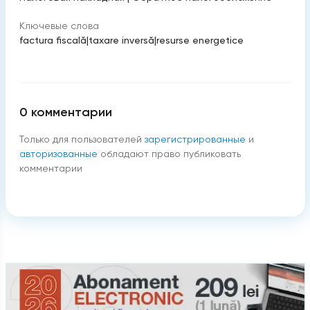
Ключевые слова
factura fiscală
|
taxare inversă
|
resurse energetice
0
комментарии
Только для пользователей
зарегистрированные
и
авторизованные
обладают право публиковать
комментарии