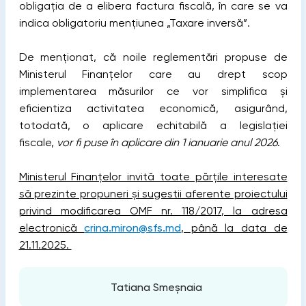
obligația de a elibera factura fiscală, în care se va
indica obligatoriu mențiunea „Taxare inversă”.
De menționat, că noile reglementări propuse de
Ministerul Finanțelor care au drept scop
implementarea măsurilor ce vor simplifica și
eficientiza activitatea economică, asigurând,
totodată, o aplicare echitabilă a legislației
fiscale,
vor fi puse în aplicare din 1 ianuarie anul 2026
.
Ministerul Finanțelor invită toate părțile interesate
să prezinte propuneri și sugestii aferente proiectului
privind modificarea OMF nr. 118/2017, la adresa
electronică
crina.miron@sfs.md
, până la data de
21.11.2025.
Tatiana Smeșnaia