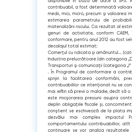
disponibile în baza de date a SFS. A 
contribuabil, a fost determinată valoar
medii, mici, micro, precum şi valoarea 
estimarea parametrului de probabili
materializării riscului. Ca rezultat al est
genuri de activitate, conform CAEM, 
conformare, pentru anul 2012 au fost se
decalajul total estimat:
Comerţul cu ridicata şi amănuntul... (ca
Industria prelucrătoare (din categoria „
Transporturi şi comunicaţii (categoria „
. În Programul de conformare a contribu
sprijin la facilitarea conformării, 
contribuabililor ce intenţionat nu se co
mai ieﬅin să previi o maladie, decît să o 
este micşorarea presiunii asupra contri
deplin obligaţiile ﬁscale şi, concomitent
conştient se eschivează de la plata impo
dezvălui mai complex impactul Pr
comportamentului contribuabililor, atît l
continuare se vor analiza rezultatele o