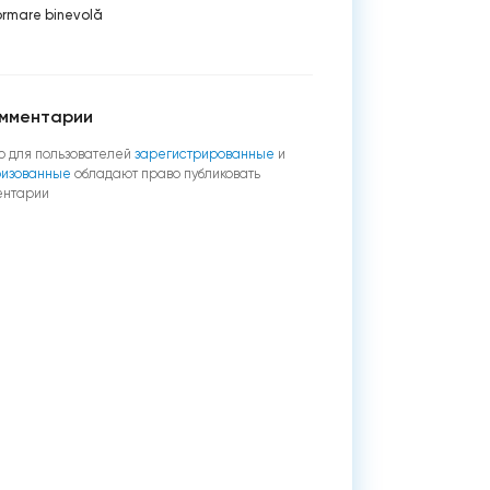
ormare binevolă
мментарии
о для пользователей
зарегистрированные
и
ризованные
обладают право публиковать
ентарии