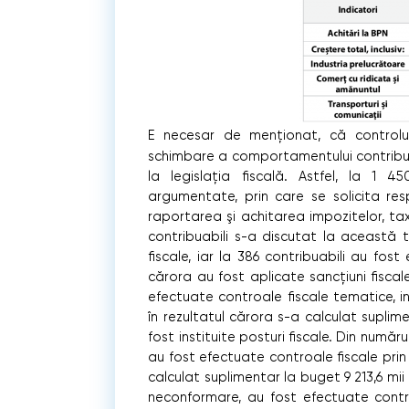
E necesar de menţionat, că controlu
schimbare a comportamentului contribuab
la legislaţia ﬁscală. Astfel, la 1 
argumentate, prin care se solicita resp
raportarea şi achitarea impozitelor, tax
contribuabili s-a discutat la această t
ﬁscale, iar la 386 contribuabili au fost
cărora au fost aplicate sancţiuni ﬁscale 
efectuate controale ﬁscale tematice, incl
în rezultatul cărora s-a calculat suplime
fost instituite posturi ﬁscale. Din numărul
au fost efectuate controale ﬁscale prin 
calculat suplimentar la buget 9 213,6 mii l
neconformare, au fost efectuate contr