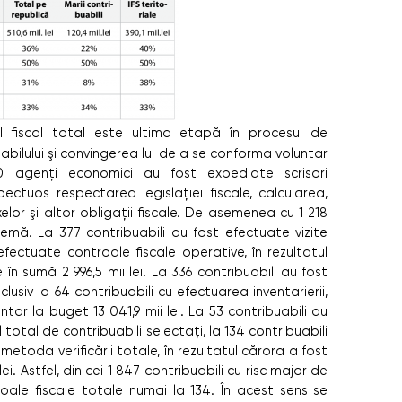
l ﬁscal total este ultima etapă în procesul de
ilului şi convingerea lui de a se conforma voluntar
450 agenţi economici au fost expediate scrisori
ectuos respectarea legislaţiei ﬁscale, calcularea,
elor şi altor obligaţii ﬁscale. De asemenea cu 1 218
emă. La 377 contribuabili au fost efectuate vizite
 efectuate controale ﬁscale operative, în rezultatul
în sumă 2 996,5 mii lei. La 336 contribuabili au fost
usiv la 64 contribuabili cu efectuarea inventarierii,
ntar la buget 13 041,9 mii lei. La 53 contribuabili au
 total de contribuabili selectaţi, la 134 contribuabili
metoda veriﬁcării totale, în rezultatul cărora a fost
ei. Astfel, din cei 1 847 contribuabili cu risc major de
oale ﬁscale totale numai la 134. În acest sens se