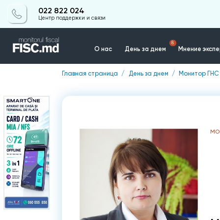
022 822 024
Центр поддержки и связи
8
О нас
День за днем
Мнение эксп
Главная страница
День за днем
Монитор ГНС
Контакты
МО