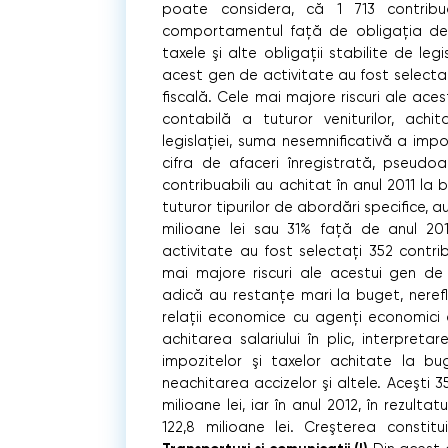
poate considera, că 1 713 contribu
comportamentul faţă de obligaţia de a
taxele şi alte obligaţii stabilite de legi
acest gen de activitate au fost selectaţ
ﬁscală. Cele mai majore riscuri ale ace
contabilă a tuturor veniturilor, achit
legislaţiei, suma nesemniﬁcativă a impo
cifra de afaceri înregistrată, pseudoac
contribuabili au achitat în anul 2011 la bu
tuturor tipurilor de abordări speciﬁce, au
milioane lei sau 31% faţă de anul 20
activitate au fost selectaţi 352 contri
mai majore riscuri ale acestui gen de a
adică au restanţe mari la buget, nereﬂe
relaţii economice cu agenţi economici 
achitarea salariului în plic, interpret
impozitelor şi taxelor achitate la bu
neachitarea accizelor şi altele. Aceşti 3
milioane lei, iar în anul 2012, în rezulta
122,8 milioane lei. Creşterea constit