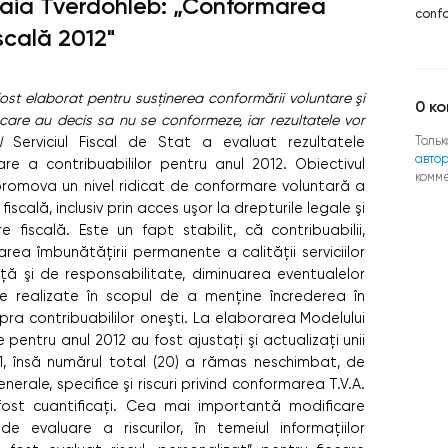
aia Tverdohleb: „Conformarea
conf
iscală 2012"
st elaborat pentru susținerea conformării voluntare şi
0
ко
 care au decis sa nu se conformeze, iar rezultatele vor
Тольк
l
Serviciul Fiscal de Stat a evaluat rezultatele
авто
e a contribuabililor pentru anul 2012. Obiectivul
комм
romova un nivel ridicat de conformare voluntară a
ﬁscală, inclusiv prin acces uşor la drepturile legale şi
are ﬁscală.
Este un fapt stabilit, că contribuabilii,
rea îmbunătăţirii permanente a calităţii serviciilor
enţă şi de responsabilitate, diminuarea eventualelor
ﬁe realizate în scopul de a menţine încrederea în
pra contribuabililor oneşti. La elaborarea Modelului
pentru anul 2012 au fost ajustaţi şi actualizaţi unii
11, însă numărul total (20) a rămas neschimbat, de
nerale, speciﬁce şi riscuri privind conformarea T.V.A.
 fost cuantiﬁcaţi. Cea mai importantă modiﬁcare
 evaluare a riscurilor, în temeiul informaţiilor