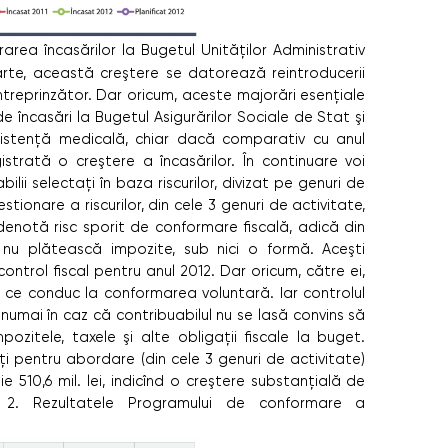
ea încasărilor la Bugetul Unităţilor Administrativ
n parte, această creştere se datorează reintroducerii
întreprinzător. Dar oricum, aceste majorări esenţiale
e încasări la Bugetul Asigurărilor Sociale de Stat şi
asistenţă medicală, chiar dacă comparativ cu anul
trată o creştere a încasărilor. În continuare voi
ilii selectaţi în baza riscurilor, divizat pe genuri de
tionare a riscurilor, din cele 3 genuri de activitate,
 denotă risc sporit de conformare ﬁscală, adică din
nu plătească impozite, sub nici o formă. Aceşti
 control ﬁscal pentru anul 2012. Dar oricum, către ei,
ri ce conduc la conformarea voluntară. Iar controlul
numai în caz că contribuabilul nu se lasă convins să
pozitele, taxele şi alte obligaţii ﬁscale la buget.
taţi pentru abordare (din cele 3 genuri de activitate)
e 510,6 mil. lei, indicînd o creştere substanţială de
 2. Rezultatele Programului de conformare a