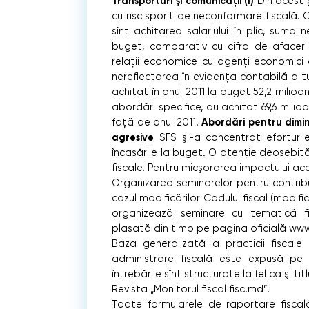
Transporturi şi comunicaţii (I)
Din acest g
cu risc sporit de neconformare ﬁscală. C
sînt achitarea salariului în plic, suma
buget, comparativ cu cifra de afaceri î
relaţii economice cu agenţi economici 
nereﬂectarea în evidenţa contabilă a tutu
achitat în anul 2011 la buget 52,2 milioane 
abordări speciﬁce, au achitat 69,6 milioa
Abordări pentru dimin
faţă de anul 2011.
agresive
SFS şi-a concentrat eforturile
încasările la buget. O atenţie deosebită 
ﬁscale. Pentru micşorarea impactului acest
Organizarea seminarelor pentru contribua
cazul modiﬁcărilor Codului ﬁscal (modiﬁc
organizează seminare cu tematică ﬁ
plasată din timp pe pagina oﬁcială ww
Baza generalizată a practicii ﬁscale 
administrare ﬁscală este expusă pe
întrebările sînt structurate la fel ca şi tit
Revista „Monitorul ﬁscal ﬁsc.md”.
Toate formularele de raportare ﬁscală 