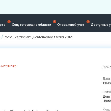
1
1
1
ерта
Сопутствующие области
Отраслевой учет
Доступные у
Maia Tverdohleb: „Conformarea fiscală 2012"
НИТОР ГНС
5566
Дата 
18 Ма
Catal
Деят
Нало
Ключ