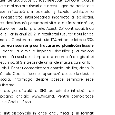
en de activitate au fost selectaţi 251 contribuabili
ele mai majore riscuri ale acestui gen de activitate
 nesemniﬁcativă a impozitelor şi taxelor achitate la
nregistrată, interpretarea incorectă a legislaţiei,
ce desfăşoară pseudoactivitate de întreprinzător,
ror veniturilor şi altele. Aceşti 251 contribuabili au
lei, iar în anul 2012, în rezultatul tuturor tipurilor de
ne lei. Creşterea constituie 17,4 milioane lei sau 33%
uarea riscurilor şi contracararea planiﬁcării ﬁscale
 pentru a diminua impactul riscurilor şi a majora
merită riscul de interpretare incorectă a legislaţiei
ui risc, SFS întreprinde un şir de măsuri, cum ar ﬁ:
bili. Pentru comoditatea contribuabililor, dar şi în
ări ale Codului ﬁscal se operează destul de des), se
scală. Informaţia despre aceste seminare este
w.ﬁsc.md.
- poziţia oﬁcială a SFS pe diferite întrebări de
 pagina oﬁcială www.ﬁsc.md. Pentru comoditate
lurile Codului ﬁscal.
sînt disponibile în orice oﬁciu ﬁscal şi în format