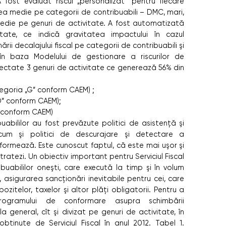
fost evaluat riscul „personalizat” pentru ﬁecare
ea medie pe categorii de contribuabili – DMC, mari,
medie pe genuri de activitate. A fost automatizată
tate, ce indică gravitatea impactului în cazul
imării decalajului ﬁscal pe categorii de contribuabili şi
în baza Modelului de gestionare a riscurilor de
lectate 3 genuri de activitate ce generează 56% din
tegoria „G” conform CAEM) ;
D” conform CAEM);
I” conform CAEM)
abililor au fost prevăzute politici de asistenţă şi
precum şi politici de descurajare şi detectare a
nformează. Este cunoscut faptul, că este mai uşor şi
tratezi. Un obiectiv important pentru Serviciul Fiscal
buabililor oneşti, care execută la timp şi în volum
, asigurarea sancţionări inevitabile pentru cei, care
zitelor, taxelor şi altor plăţi obligatorii. Pentru a
ogramului de conformare asupra schimbării
a general, cît şi divizat pe genuri de activitate, în
bţinute de Serviciul Fiscal în anul 2012. Tabel 1.