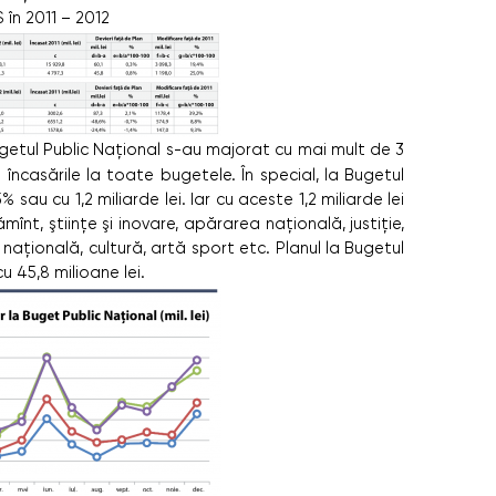
 în 2011 – 2012
ugetul Public Naţional s-au majorat cu mai mult de 3
 încasările la toate bugetele. În special, la Bugetul
sau cu 1,2 miliarde lei. Iar cu aceste 1,2 miliarde lei
înt, ştiinţe şi inovare, apărarea naţională, justiţie,
 naţională, cultură, artă sport etc. Planul la Bugetul
u 45,8 milioane lei.