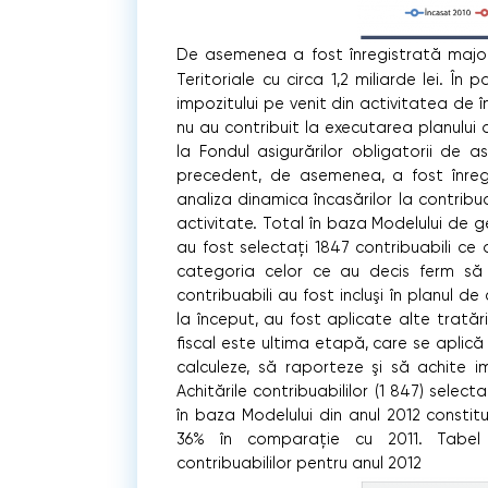
De asemenea a fost înregistrată majorar
Teritoriale cu circa 1,2 miliarde lei. Î
impozitului pe venit din activitatea de 
nu au contribuit la executarea planului d
la Fondul asigurărilor obligatorii de 
precedent, de asemenea, a fost înregis
analiza dinamica încasărilor la contribuab
activitate. Total în baza Modelului de ges
au fost selectaţi 1847 contribuabili ce
categoria celor ce au decis ferm să 
contribuabili au fost incluşi în planul de
la început, au fost aplicate alte trată
ﬁscal este ultima etapă, care se aplică 
calculeze, să raporteze şi să achite im
Achitările contribuabililor (1 847) selec
în baza Modelului din anul 2012 constitui
36% în comparaţie cu 2011. Tabel
contribuabililor pentru anul 2012