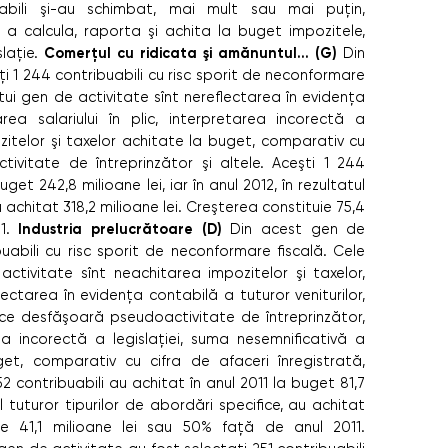
abili şi-au schimbat, mai mult sau mai puţin,
 calcula, raporta şi achita la buget impozitele,
Comerţul cu ridicata şi amănuntul... (G)
slaţie.
Din
i 1 244 contribuabili cu risc sporit de neconformare
stui gen de activitate sînt nereﬂectarea în evidenţa
area salariului în plic, interpretarea incorectă a
zitelor şi taxelor achitate la buget, comparativ cu
tivitate de întreprinzător şi altele. Aceşti 1 244
get 242,8 milioane lei, iar în anul 2012, în rezultatul
 achitat 318,2 milioane lei. Creşterea constituie 75,4
Industria prelucrătoare (D)
11.
Din acest gen de
buabili cu risc sporit de neconformare ﬁscală. Cele
ctivitate sînt neachitarea impozitelor şi taxelor,
ctarea în evidenţa contabilă a tuturor veniturilor,
ce desfăşoară pseudoactivitate de întreprinzător,
area incorectă a legislaţiei, suma nesemniﬁcativă a
get, comparativ cu cifra de afaceri înregistrată,
52 contribuabili au achitat în anul 2011 la buget 81,7
tul tuturor tipurilor de abordări speciﬁce, au achitat
uie 41,1 milioane lei sau 50% faţă de anul 2011.