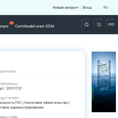
RU
Новый аккаунт
Вход
Căutare
10
слуги
Contribuabil onest 2026
просмотры
публикации:
рт /2013 17:21
ogul tematic
ельность ГНС
|
Налоговое обязательство
|
говое администрирование
евые слова