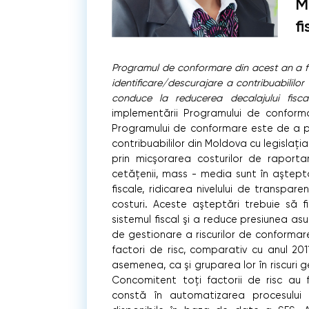
M
f
Programul de conformare din acest an a fo
identiﬁcare/descurajare a contribuabililor
conduce la reducerea decalajului ﬁsca
implementării Programului de conformar
Programului de conformare este de a p
contribuabililor din Moldova cu legislaţia 
prin micşorarea costurilor de raport
cetăţenii, mass - media sunt în aştepta
ﬁscale, ridicarea nivelului de transpar
costuri. Aceste aşteptări trebuie să 
sistemul ﬁscal şi a reduce presiunea asu
de gestionare a riscurilor de conformare 
factori de risc, comparativ cu anul 20
asemenea, ca şi gruparea lor în riscuri ge
Concomitent toţi factorii de risc au
constă în automatizarea procesului de