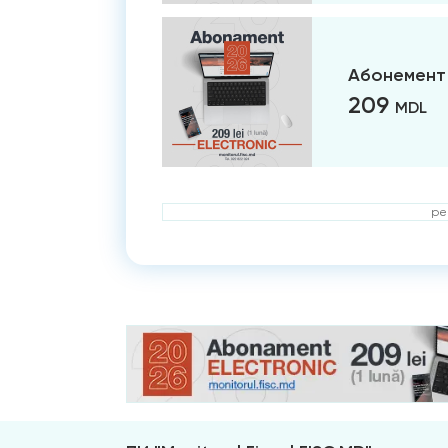
Абонемент 
209
MDL
ре