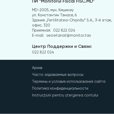
ПИ "Monitorul Fiscal FISC.MD"
MD-2005, мун. Кишинэу
ул. Константин Тэнасе, 6
Здание „Fertilitatea-Chișinău” S.A., 3-й этаж,
офис. 320
Приемная:
022 822 024
E-mail:
secretariat@monitor.tax
Центр Поддержки и Связи:
022 822 024
Архив
Часто задаваемые вопросы
Термины и условия использования сайта
Политика конфиденциальности
Instrucțiuni pentru ștergerea contului