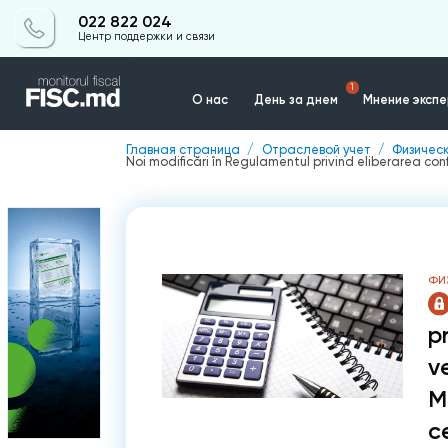
022 822 024
Центр поддержки и связи
1
О нас
День за днем
Мнение эксп
Главная страница
Отраслевой учет
Физичес
Noi modificări în Regulamentul privind eliberarea con
Контакты
ФИ
p
v
M
c