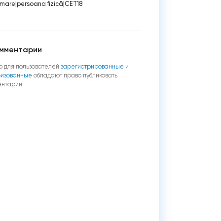
rmare
|
persoana fizică
|
CET18
мментарии
о для пользователей
зарегистрированные
и
ризованные
обладают право публиковать
ентарии