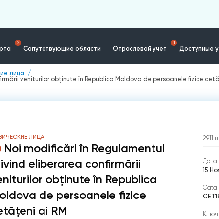
2
1
ерта
Сопутствующие области
Отраслевой учет
Доступные у
кие лица
firmării veniturilor obținute în Republica Moldova de persoanele fizice cet
ЗИЧЕСКИЕ ЛИЦА
2911
п
Noi modificări în Regulamentul
rivind eliberarea confirmării
Дата 
15 Но
eniturilor obținute în Republica
Catal
oldova de persoanele fizice
CET1
etățeni ai RM
Ключ