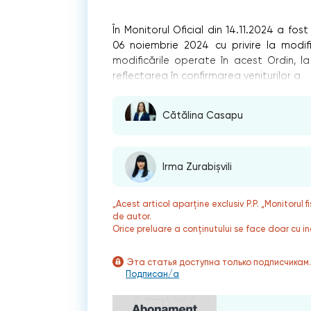
În Monitorul Oficial din 14.11.2024 a fost
06 noiembrie 2024 cu privire la modif
modificările operate în acest Ordin, la
reflectarea în confirmarea veniturilor a
Cătălina Casapu
Irma Zurabișvili
„Acest articol aparține exclusiv P.P. „Monitorul 
de autor.
Orice preluare a conținutului se face doar cu in
Эта статья доступна только подписчикам
Подписан/а