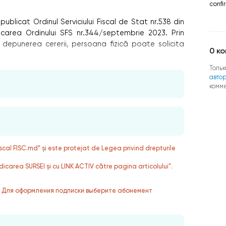
confi
 publicat Ordinul Serviciului Fiscal de Stat nr.538 din
icarea Ordinului SFS nr.344/septembrie 2023. Prin
 depunerea cererii, persoana fizică poate solicita
0
ко
Тольк
авто
комм
fiscal FISC.md” și este protejat de Legea privind drepturile
dicarea SURSEI și cu LINK ACTIV către pagina articolului”.
. Для оформления подписки выберите абонемент