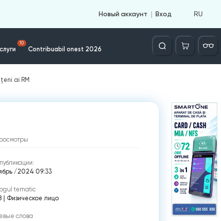
RU
Новый аккаунт
Вход
Căutare
10
слуги
Contribuabil onest 2026
ățeni ai RM
росмотры
публикации:
ябрь /2024 09:33
ogul tematic
8
|
Физическое лицо
евые слова