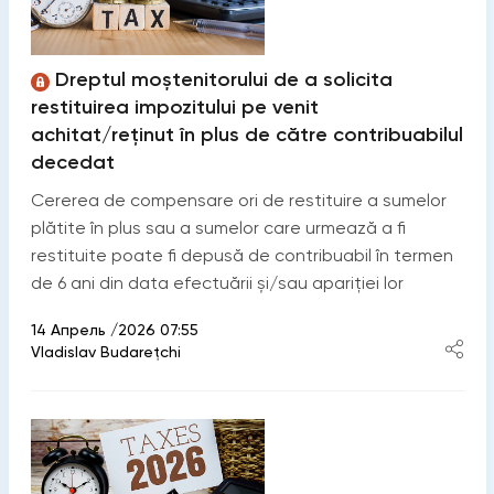
Dreptul moștenitorului de a solicita
restituirea impozitului pe venit
achitat/reținut în plus de către contribuabilul
decedat
Cererea de compensare ori de restituire a sumelor
plătite în plus sau a sumelor care urmează a fi
restituite poate fi depusă de contribuabil în termen
de 6 ani din data efectuării și/sau apariției lor
14 Апрель /2026 07:55
Vladislav Budarețchi