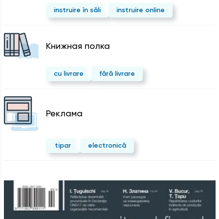
instruire în săli
instruire online
Kнижная полка
cu livrare
fără livrare
Реклама
tipar
electronică