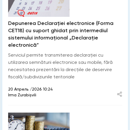
Depunerea Declarației electronice (Forma
CET18) cu suport ghidat prin intermediul
sistemului informațional „Declarație
electronică”
Serviciul permite transmiterea declarației cu
utilizarea semnăturii electronice sau mobile, fără
necesitatea prezentării la direcțiile de deservire
fiscală/subdiviziunile teritoriale
20 Апрель /2026 10:24
Irma Zurabișvili