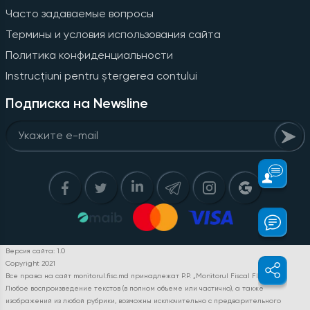
Часто задаваемые вопросы
Термины и условия использования сайта
Политика конфиденциальности
Instrucțiuni pentru ștergerea contului
Подписка на Newsline
Версия сайта: 1.0
Copyright 2021
Все права на сайт monitorul.fisc.md принадлежат P.P. „Monitorul Fiscal FISC.MD”.
Любое воспроизведение текстов (в полном объеме или частично), а также
изображений из любой рубрики, возможны исключительно с предварительного