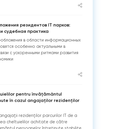
ложения резидентов IT парков:
и судебная практика
обложения в области информационных
новятся особенно актуальными в
связи с ускоренными ритмами развития
номики
ielilor pentru învățământul
ute în cazul angajaților rezidenților
angajații rezidenților parcurilor IT de a
a cheltuielilor achitate de către
mântul persoanelor întreținute stabilite