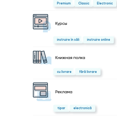
Premium
Classic
Electronic
Курсы
instruire în săli
instruire online
Kнижная полка
cu livrare
fără livrare
Реклама
tipar
electronică