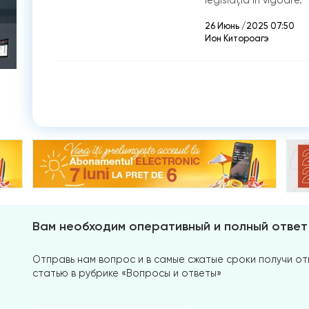
26 Июнь /2025 07:50
Ион Китороагэ
Вам необходим оперативный и полный ответ
Отправь нам вопрос и в самые сжатые сроки получи отв
статью в рубрике «Вопросы и ответы»