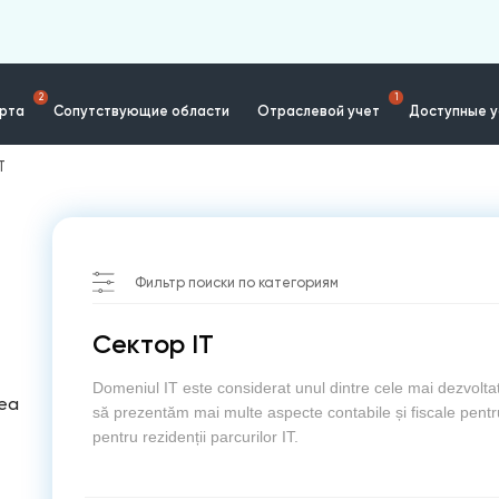
2
1
ерта
Сопутствующие области
Отраслевой учет
Доступные у
T
Фильтр поиски по категориям
Сектор IT
Domeniul IT este considerat unul dintre cele mai dezvolt
tea
să prezentăm mai multe aspecte contabile și fiscale pentru
pentru rezidenții parcurilor IT.