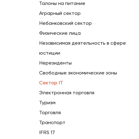
Талоны на питание
Аграрный сектор
Небанковский сектор
Физические лица
Независимая деятельность в сфере
юстиции
Нерезиденты
Свободные экономические зоны
Сектор IT
Электронная торговля
Туризм
Торговля
Транспорт
IFRS 17