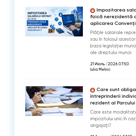
Impozitarea sala
fizică nerezidentă a
aplicarea Convenție
Plăţile salariale rep
sau în folosul acestor
baza legislaţiei munc
ale dreptului muncii
21 Июль /2026 07:50
Iulia Melnic
Care sunt obligaț
întreprinderii indiv
rezident al Parculu
Care este modalitat
impozitului unic în caz
angajați?