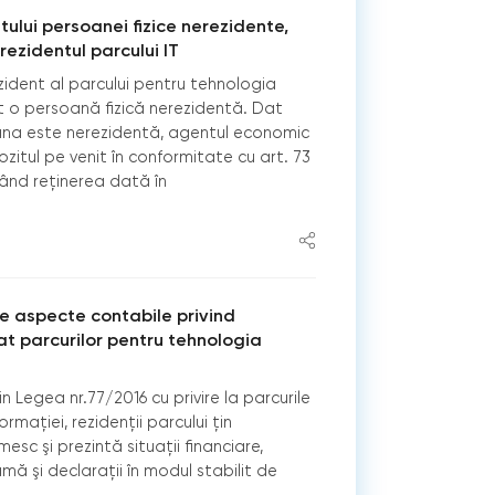
tului persoanei fizice nerezidente,
ezidentul parcului IT
ident al parcului pentru tehnologia
t o persoană fizică nerezidentă. Dat
oana este nerezidentă, agentul economic
ozitul pe venit în conformitate cu art. 73
ctând reținerea dată în
le aspecte contabile privind
cat parcurilor pentru tehnologia
 din Legea nr.77/2016 cu privire la parcurile
rmației, rezidenţii parcului ţin
esc şi prezintă situaţii financiare,
mă şi declaraţii în modul stabilit de