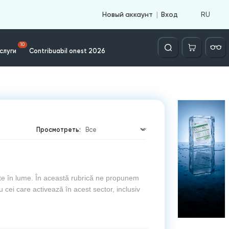
RU
Новый аккаунт
Вход
Căutare
10
слуги
Contribuabil onest 2026
Просмотреть:
ate în lume. În această rubrică ne propunem
 cei care activează în acest sector, inclusiv