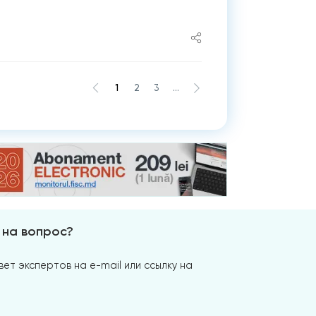
1
2
3
...
 на вопрос?
ет экспертов на e-mail или ссылку на