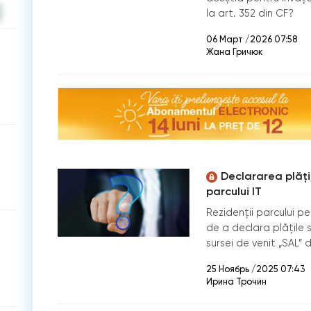
la art. 352 din CF?
06 Март /2026 07:58
Жана Гричюк
Declararea plățil
parcului IT
Rezidenții parcului p
de a declara plățile 
sursei de venit „SAL” 
25 Ноябрь /2025 07:43
Ирина Трочин