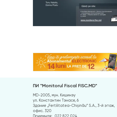
ПИ "Monitorul Fiscal FISC.MD"
MD-2005, мун. Кишинэу
ул. Константин Тэнасе, 6
Здание „Fertilitatea-Chișinău” S.A., 3-й этаж,
офис. 320
Приемная:
022 822 024