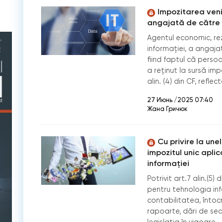
Impozitarea veni
angajată de către r
Agentul economic, rez
informației, a angaja
fiind faptul că pers
a reținut la sursă imp
alin. (4) din CF, refle
27 Июнь /2025 07:40
Жана Гричюк
Cu privire la une
impozitul unic apli
informației
Potrivit art.7 alin.(5)
pentru tehnologia info
contabilitatea, întocm
rapoarte, dări de sea
legislaţia în vigoare.