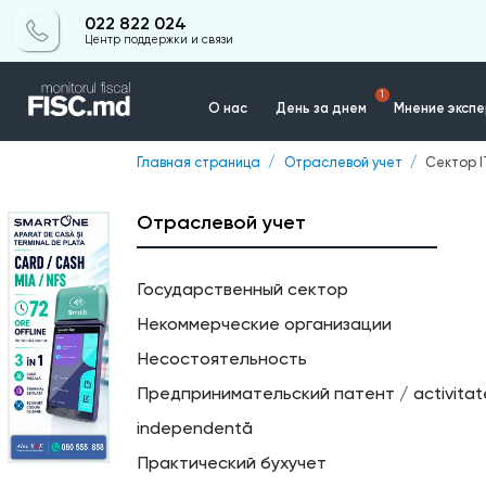
022 822 024
Центр поддержки и связи
1
О нас
День за днем
Мнение эксп
Главная страница
Отраслевой учет
Сектор I
Контакты
Отраслевой учет
Государственный сектор
Некоммерческие организации
Несостоятельность
Предпринимательский патент / activita
independentă
Практический бухучет