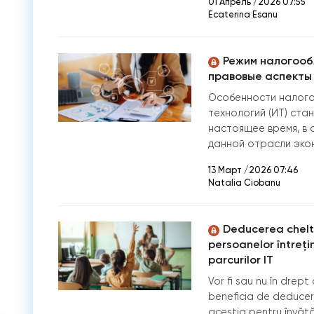
01 Апрель /2026 07:55
Ecaterina Esanu
Режим налогооб
правовые аспекты 
Особенности налого
технологий (ИТ) ста
настоящее время, в 
данной отрасли эко
13 Март /2026 07:46
Natalia Ciobanu
Deducerea cheltu
persoanelor întrețin
parcurilor IT
Vor fi sau nu în drept 
beneficia de deducere
aceștia pentru învăță