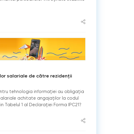
or salariale de către rezidenții
entru tehnologia informației au obligația
salariale achitate angajaților la codul
din Tabelul 1 al Declarației Forma IPC21?