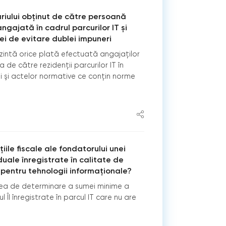
riului obținut de către persoană
ngajată în cadrul parcurilor IT și
i de evitare dublei impuneri
rezintă orice plată efectuată angajaţilor
a de către rezidenţii parcurilor IT în
ii şi actelor normative ce conţin norme
iile fiscale ale fondatorului unei
iduale înregistrate în calitate de
i pentru tehnologii informaționale?
ea de determinare a sumei minime a
ul ÎI înregistrate în parcul IT care nu are