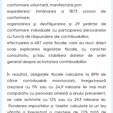
conformare voluntară, manifestate prin:
expedierea/ înmânarea a 1873 scrisori de
conformare;
organizarea şi desfăşurarea a 29 şedinţe de
conformare individuale cu participarea persoanelor
cu funcţii de răspundere ale contribuabililor;
efectuarea a 487 vizite fiscale, care au avut drept
scop explicarea legislaţiei fiscale, cu caracter
consultativ, şi/sau stabilirea datelor de ordin
general despre activitatea contribuabililor.
În rezultat, obligațiile fiscale calculate la BPN de
către contribuabilii monitorizați, înregistrează
creștere cu 11% sau cu 24,9 milioane lei mai mult
comparativ cu perioada similară a anului precedent,
iar cele achitate cu 12% sau cu 29,3 milioane lei.
Ponderea impozitelor și taxelor calculate la un leu
vânzări a înregistrat o creștere de 22% față de