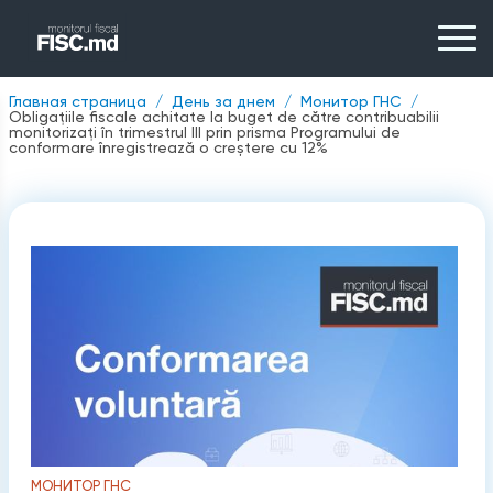
Главная страница
День за днем
Монитор ГНС
Obligațiile fiscale achitate la buget de către contribuabilii
monitorizați în trimestrul III prin prisma Programului de
conformare înregistrează o creștere cu 12%
МОНИТОР ГНС