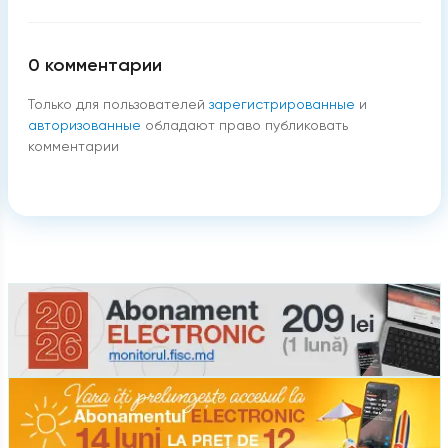
0
комментарии
Только для пользователей
зарегистрированные
и
авторизованные
обладают право публиковать
комментарии