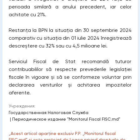
perioada similară a anului precedent, iar celor
achitate cu 21%.
Restanța la BPN la situația din 30 septembrie 2024
comparativ cu situația din 01 iulie 2024 înregistrează
descreștere cu 32% sau cu 4,5 milioane lei.
Serviciul Fiscal de Stat recomandă tuturor
contribuabililor să respecte prevederile legislației
fiscale în vigoare și să se conformeze voluntar prin
declararea veniturilor și achitarea impozitelor
aferente.
Учреждения:
Государственная Налоговая Служба
|
Периодическое издание "Monitorul Fiscal FISC.md"
„Acest articol aparține exclusiv P.P. „Monitorul fiscal
FISC.md” și este protejat de Legea privind drepturile de