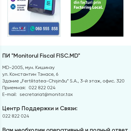
ПИ "Monitorul Fiscal FISC.MD"
MD-2005, мун. Кишинэу
ул. Константин Тэнасе, 6
Здание „Fertilitatea-Chișinău” S.A., 3-й этаж, офис. 320
Приемная:
022 822 024
E-mail:
secretariat@monitor.tax
Центр Поддержки и Связи:
022 822 024
Вам необходим оперативный и полный ответ