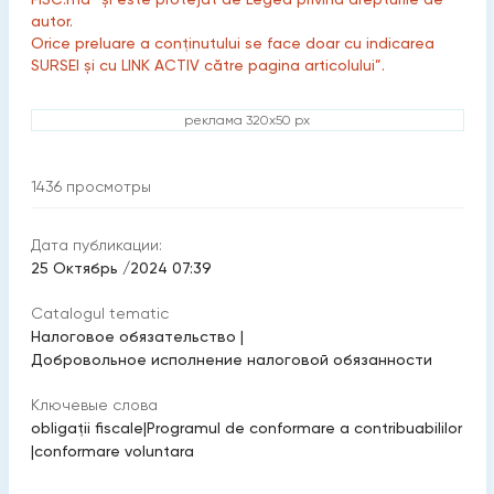
autor.
Orice preluare a conținutului se face doar cu indicarea
SURSEI și cu LINK ACTIV către pagina articolului”.
реклама 320x50 px
1436
просмотры
Дата публикации:
25 Октябрь /2024 07:39
Catalogul tematic
Налоговое обязательство
|
Добровольное исполнение налоговой обязанности
Ключевые слова
obligaţii fiscale
|
Programul de conformare a contribuabililor
|
conformare voluntara