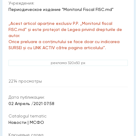
Учреждения:
Периодическое издание "Monitorul Fiscal FISC.md"
„Acest articol aparține exclusiv P.P. „Monitorul fiscal
FISC.md” și este protejat de Legea privind drepturile de
autor.
Orice preluare a conținutului se face doar cu indicarea
SURSEI și cu LINK ACTIV către pagina articolului”.
реклама 320x50 px
2214
просмотры
Дата публикации:
02 Апрель /2021 07:58
Catalogul tematic
Новости
|
МСФО
Ключевые слова