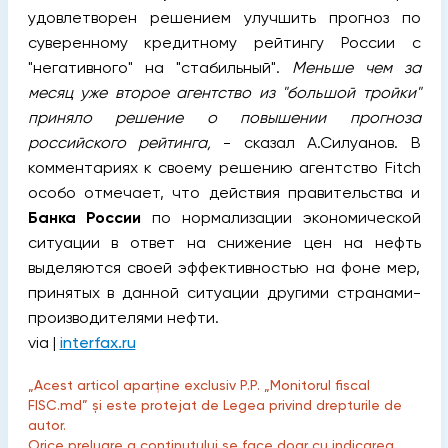
удовлетворен решением улучшить прогноз по
суверенному кредитному рейтингу России с
"негативного" на "стабильный".
Меньше чем за
месяц уже второе агентство из "большой тройки"
приняло решение о повышении прогноза
российского рейтинга,
- сказал А.Силуанов. В
комментариях к своему решению агентство Fitch
особо отмечает, что действия правительства и
Банка России
по нормализации экономической
ситуации в ответ на снижение цен на нефть
выделяются своей эффективностью на фоне мер,
принятых в данной ситуации другими странами-
производителями нефти.
via |
interfax.ru
„Acest articol aparține exclusiv P.P. „Monitorul fiscal
FISC.md” și este protejat de Legea privind drepturile de
autor.
Orice preluare a conținutului se face doar cu indicarea