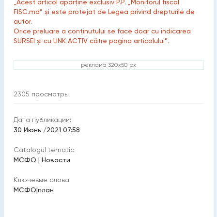
„Acest articol aparține exclusiv P.P. „Monitorul fiscal
FISC.md” și este protejat de Legea privind drepturile de
autor.
Orice preluare a conținutului se face doar cu indicarea
SURSEI și cu LINK ACTIV către pagina articolului”.
реклама 320x50 px
2305
просмотры
Дата публикации:
30 Июнь /2021 07:58
Catalogul tematic
МСФО
|
Новости
Ключевые слова
МСФО
|
план