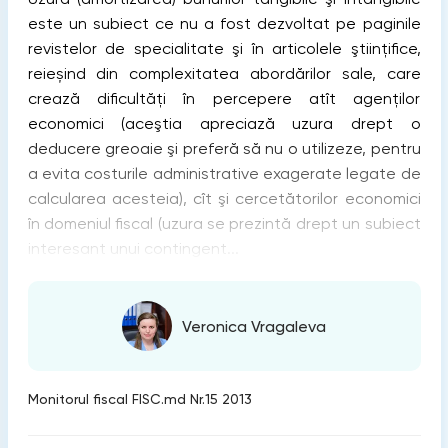
este un subiect ce nu a fost dezvoltat pe paginile
revistelor de specialitate şi în articolele ştiinţifice,
reieșind din complexitatea abordărilor sale, care
crează dificultăţi în percepere atît agenţilor
economici (aceştia apreciază uzura drept o
deducere greoaie şi preferă să nu o utilizeze, pentru
a evita costurile administrative exagerate legate de
calcularea acesteia), cît şi cercetătorilor economici
în domeniul fiscal (uzura se prezintă drept un subiect
interesant unui contingent...
Veronica Vragaleva
Monitorul fiscal FISC.md Nr.15 2013