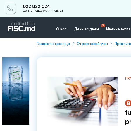
022 822 024
Центр поддержки и связи
5
О нас
День за днем
Мнение эксп
Главная страница
Отраслевой учет
Практиче
Контакты
ПР
f
p