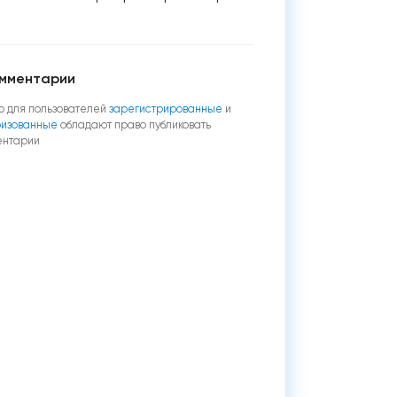
мментарии
о для пользователей
зарегистрированные
и
ризованные
обладают право публиковать
ентарии