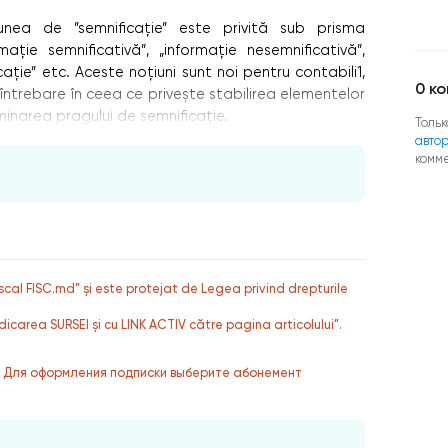
iunea de ”semnificație” este privită sub prisma
mație semnificativă”, „informație nesemnificativă”,
ație” etc. Aceste noțiuni sunt noi pentru contabili1,
0
ко
întrebare în ceea ce privește stabilirea elementelor
rminarea pragului de semnificație.
Тольк
авто
комм
fiscal FISC.md” și este protejat de Legea privind drepturile
dicarea SURSEI și cu LINK ACTIV către pagina articolului”.
. Для оформления подписки выберите абонемент