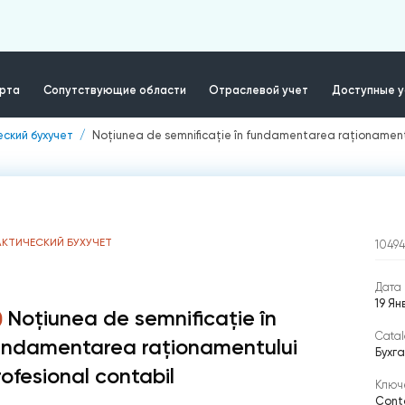
ерта
Сопутствующие области
Отраслевой учет
Доступные у
ский бухучет
Noțiunea de semnificație în fundamentarea raționamentu
АКТИЧЕСКИЙ БУХУЧЕТ
10494
Дата 
19 Ян
Noțiunea de semnificație în
Catal
undamentarea raționamentului
Бухг
rofesional contabil
Ключ
Conta