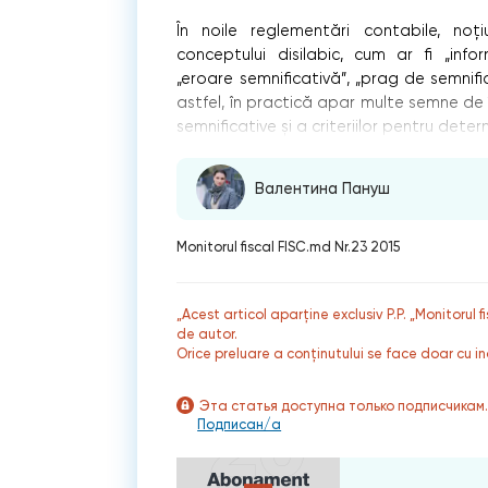
În noile reglementări contabile, noț
conceptului disilabic, cum ar fi „infor
„eroare semnificativă”, „prag de semnific
astfel, în practică apar multe semne de 
semnificative și a criteriilor pentru dete
Валентина Пануш
Monitorul fiscal FISC.md Nr.23 2015
„Acest articol aparține exclusiv P.P. „Monitorul 
de autor.
Orice preluare a conținutului se face doar cu in
Эта статья доступна только подписчикам
Подписан/а