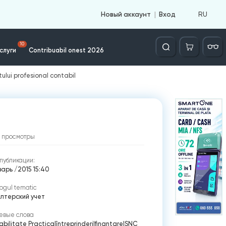
RU
Новый аккаунт
Вход
Căutare
10
слуги
Contribuabil onest 2026
lui profesional contabil
просмотры
публикации:
варь /2015 15:40
ogul tematic
алтерский учет
евые слова
bilitate Practica
|
întreprinderi
|
finantare
|
SNC