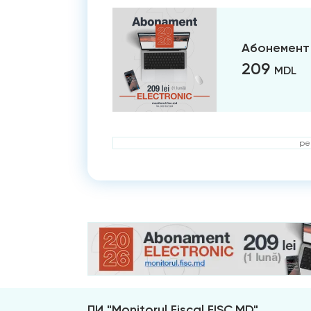
Абонемент 
209
MDL
ре
ПИ "Monitorul Fiscal FISC.MD"