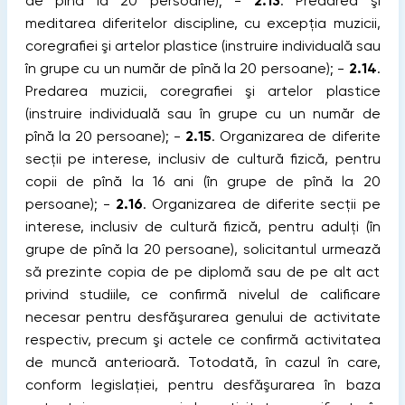
de pînă la 20 persoane); -
2.13
. Predarea şi
meditarea diferitelor discipline, cu excepţia muzicii,
coregrafiei şi artelor plastice (instruire individuală sau
în grupe cu un număr de pînă la 20 persoane); -
2.14
.
Predarea muzicii, coregrafiei şi artelor plastice
(instruire individuală sau în grupe cu un număr de
pînă la 20 persoane); -
2.15
. Organizarea de diferite
secţii pe interese, inclusiv de cultură fizică, pentru
copii de pînă la 16 ani (în grupe de pînă la 20
persoane); -
2.16
. Organizarea de diferite secţii pe
interese, inclusiv de cultură fizică, pentru adulţi (în
grupe de pînă la 20 persoane), solicitantul urmează
să prezinte copia de pe diplomă sau de pe alt act
privind studiile, ce confirmă nivelul de calificare
necesar pentru desfăşurarea genului de activitate
respectiv, precum şi actele ce confirmă activitatea
de muncă anterioară. Totodată, în cazul în care,
conform legislaţiei, pentru desfăşurarea în baza