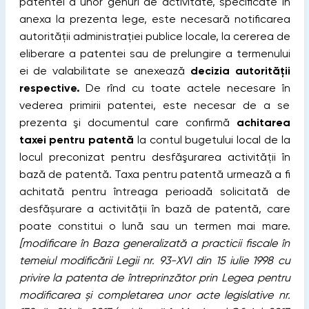
patentei a unor genuri de activitate, specificate în
anexa la prezenta lege, este necesară notificarea
autorităţii administraţiei publice locale, la cererea de
eliberare a patentei sau de prelungire a termenului
ei de valabilitate se anexează
decizia autorităţii
respective.
De rînd cu toate actele necesare în
vederea primirii patentei, este necesar de a se
prezenta şi documentul care confirmă
achitarea
taxei pentru patentă
la contul bugetului local de la
locul preconizat pentru desfăşurarea activităţii în
bază de patentă. Taxa pentru patentă urmează a fi
achitată pentru întreaga perioadă solicitată de
desfășurare a activității în bază de patentă, care
poate constitui o lună sau un termen mai mare.
[modificare în Baza generalizată a practicii fiscale în
temeiul modificării Legii nr. 93-XVI din 15 iulie 1998 cu
privire la patenta de întreprinzător prin Legea pentru
modificarea și completarea unor acte legislative nr.