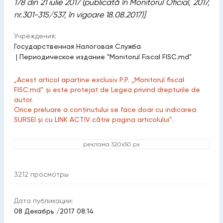
178 din 21 iulie 2017 (publicată în Monitorul Oficial, 2017,
nr.301-315/537, în vigoare 18.08.2017)]
Учреждения:
Государственная Налоговая Служба
|
Периодическое издание "Monitorul Fiscal FISC.md"
„Acest articol aparține exclusiv P.P. „Monitorul fiscal
FISC.md” și este protejat de Legea privind drepturile de
autor.
Orice preluare a conținutului se face doar cu indicarea
SURSEI și cu LINK ACTIV către pagina articolului”.
реклама 320x50 px
3212
просмотры
Дата публикации:
08 Декабрь /2017 08:14