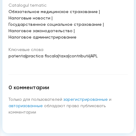
Catalogul tematic
Обязательное медицинское страхование
|
Налоговые новости
|
Государственное социальное страхование
|
Налоговое законодательство
|
Налоговое администрирование
Ключевые слова
patenta
|
practica fiscala
|
taxa
|
contributii
|
APL
0
комментарии
Только для пользователей
зарегистрированные
и
авторизованные
обладают право публиковать
комментарии