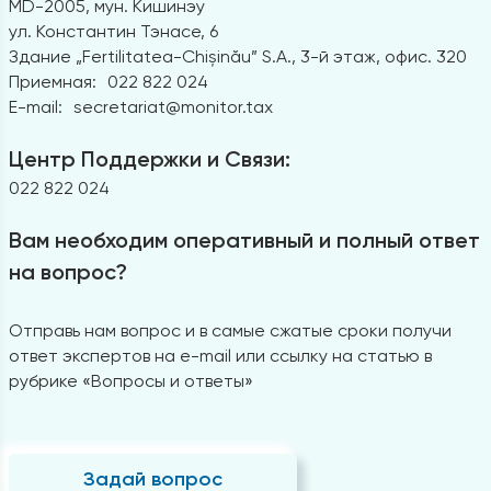
MD-2005, мун. Кишинэу
ул. Константин Тэнасе, 6
Здание „Fertilitatea-Chișinău” S.A., 3-й этаж, офис. 320
Приемная:
022 822 024
E-mail:
secretariat@monitor.tax
Центр Поддержки и Связи:
022 822 024
Вам необходим оперативный и полный ответ
на вопрос?
Отправь нам вопрос и в самые сжатые сроки получи
ответ экспертов на e-mail или ссылку на статью в
рубрике «Вопросы и ответы»
Задай вопрос