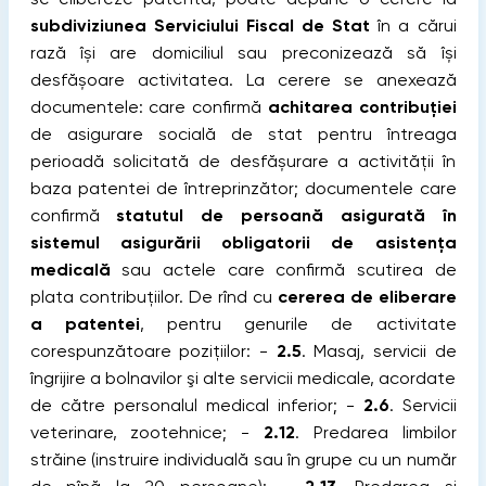
subdiviziunea Serviciului Fiscal de Stat
în a cărui
rază își are domiciliul sau preconizează să își
desfășoare activitatea.
La cerere se anexează
documentele: care confirmă
achitarea contribuției
de asigurare socială de stat pentru întreaga
perioadă solicitată de desfășurare a activității în
baza patentei de întreprinzător; documentele care
confirmă
statutul de persoană asigurată în
sistemul asigurării obligatorii de asistența
medicală
sau actele care confirmă scutirea de
plata contribuțiilor. De rînd cu
cererea de eliberare
a patentei
, pentru genurile de activitate
corespunzătoare poziţiilor: -
2.5
. Masaj, servicii de
îngrijire a bolnavilor şi alte servicii medicale, acordate
de către personalul medical inferior; -
2.6
. Servicii
veterinare, zootehnice; -
2.12
. Predarea limbilor
străine (instruire individuală sau în grupe cu un număr