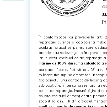
c
s
î
În conformitate cu prevederile art. 2
reparației curente și capitale
a mijloac
aceluiași articol se permit spre deduce
arendei sau redevenței (plății pentru co
iar în cazul cheltuielilor de reparație
mărime de 100% din suma calculată a ra
1
perioadei fiscale. Potrivit art. 26
alin. 
mijloace fixe supuse amortizării în scopur
fac obiectul unui contract de leasing o
sublocațiune. În sensul prezentului alinea
ce țin de reparație, îmbunătățire și alt
asupra cheltuielilor menționate, permis
stabilit la alin. (11) din articolul menți
cheltuieli legate de reparația unui mijl