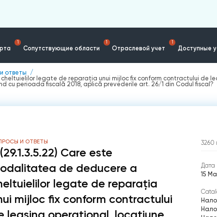
1
1
1
ерта
Сопутствующие области
Отраслевой учет
Доступные у
и ответы
cheltuielilor legate de reparația unui mijloc fix conform contractului de l
d cu perioada fiscală 2018, aplică prevederile art. 26/1 din Codul fiscal?
ПРОСЫ И ОТВЕТЫ
3260
 (29.1.3.5.22) Care este
odalitatea de deducere a
Дата 
15 Ма
heltuielilor legate de reparația
Catal
nui mijloc fix conform contractului
Нало
Нало
e leasing operațional, locațiune,