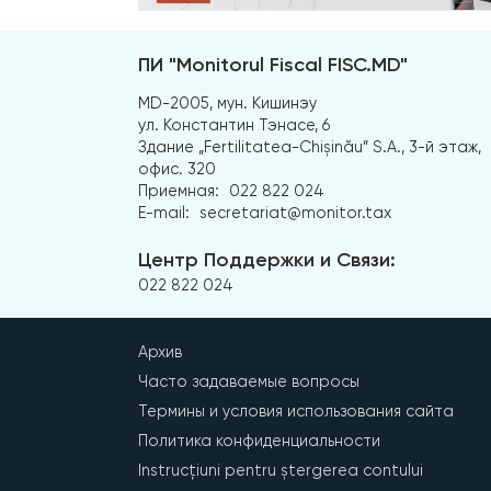
ПИ "Monitorul Fiscal FISC.MD"
MD-2005, мун. Кишинэу
ул. Константин Тэнасе, 6
Здание „Fertilitatea-Chișinău” S.A., 3-й этаж,
офис. 320
Приемная:
022 822 024
E-mail:
secretariat@monitor.tax
Центр Поддержки и Связи:
022 822 024
Архив
Часто задаваемые вопросы
Термины и условия использования сайта
Политика конфиденциальности
Instrucțiuni pentru ștergerea contului