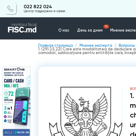
022 822 024
Центр поддержки и связи
10
О нас
День за днем
Мнение эксп
Главная страница
Мнение эксперта
Вопросы 
1. (29.1.3.5.22) Care este modalitatea de deducere a 
Контакты
comodat, sublocațiune pentru entitățile care, începîn
ВО
1.
m
c
u
d