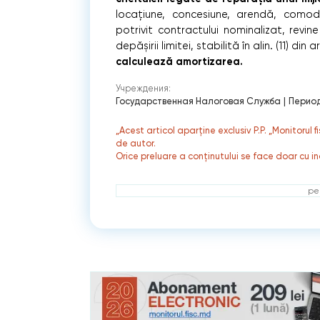
locațiune, concesiune, arendă, comoda
potrivit contractului nominalizat, revin
depășirii limitei, stabilită în alin. (11) din
calculează amortizarea.
Учреждения:
Государственная Налоговая Служба
|
Период
„Acest articol aparține exclusiv P.P. „Monitorul 
de autor.
Orice preluare a conținutului se face doar cu in
ре