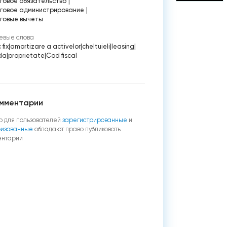
говое обязательство
|
говое администрирование
|
говые вычеты
евые слова
 fix
|
amortizare a activelor
|
cheltuieli
|
leasing
|
da
|
proprietate
|
Cod fiscal
мментарии
о для пользователей
зарегистрированные
и
ризованные
обладают право публиковать
ентарии