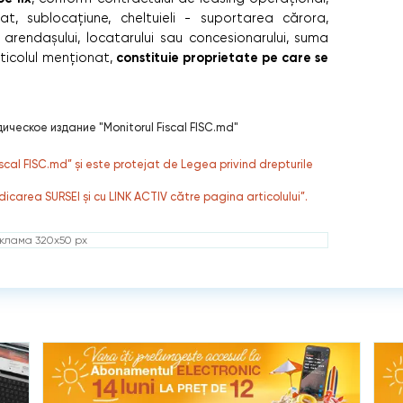
t, sublocațiune, cheltuieli - suportarea cărora,
e arendașului, locatarului sau concesionarului, suma
constituie proprietate pe care se
 articolul menționat,
ическое издание "Monitorul Fiscal FISC.md"
fiscal FISC.md” și este protejat de Legea privind drepturile
dicarea SURSEI și cu LINK ACTIV către pagina articolului”.
клама 320x50 px