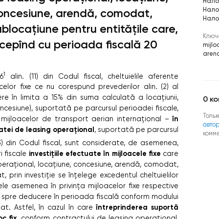
Нало
Нало
oncesiune, arendă, comodat,
Нало
ublocațiune pentru entitățile care,
Ключ
ncepînd cu perioada fiscală 20
mijloc
aren
1
6
alin. (11) din Codul fiscal, cheltuielile aferente
elor fixe ce nu corespund prevederilor alin. (2) al
re în limita a 15% din suma calculată a locațiunii,
0
ко
ncesiune), suportată pe parcursul perioadei fiscale,
Тольк
în
 a mijloacelor de transport aerian internațional –
авто
tei de leasing operațional
, suportată pe parcursul
комм
(3) din Codul fiscal, sunt considerate, de asemenea,
investițiile efectuate în mijloacele fixe
i fiscale
care
perațional, locațiune, concesiune, arendă, comodat,
t, prin investiție se înțelege excedentul cheltuielilor
ele asemenea în privința mijloacelor fixe respective
e spre deducere în perioada fiscală conform modului
întreprinderea suportă
onat. Astfel, în cazul în care
oc fix
, conform contractului de leasing operațional,