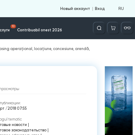
RU
Новый аккаунт
Вход
Căutare
10
слуги
Contribuabil onest 2026
easing operațional, locațiune, concesiune, arendă,
просмотры
публикации:
рт /2018 07:55
ogul tematic
говые новости
|
говое законодательство
|