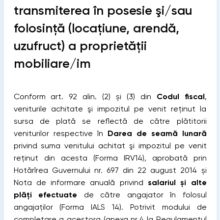
transmiterea în posesie şi/sau
folosinţă (locaţiune, arendă,
uzufruct) a proprietăţii
mobiliare/im
Conform art. 92 alin. (2) și (3) din
Codul fiscal
,
veniturile achitate şi impozitul pe venit reţinut la
sursa de plată se reflectă de către plătitorii
veniturilor respective în
Darea de seamă lunară
privind suma venitului achitat şi impozitul pe venit
reţinut din acesta (Forma IRV14), aprobată prin
Hotărîrea Guvernului nr. 697 din 22 august 2014 și
Nota de informare anuală privind
salariul și alte
plăți efectuate
de către angajator în folosul
angajaților (Forma IALS 14).
Potrivit modului de
completare a acestora (anexa nr.4 la Regulamentul