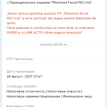
|
Периодическое издание "Monitorul Fiscal FISC.md"
„Acest articol aparține exclusiv P.P. „Monitorul fiscal
FISC.md” și este protejat de Legea privind drepturile de
autor.
Orice preluare a conținutului se face doar cu indicarea
SURSEI și cu LINK ACTIV către pagina articolului”.
реклама 320x50 px
2317
просмотры
Дата публикации:
26 Август /2017 07:47
Catalogul tematic
Налоговая отчетность
|
Налоговые новости
|
Налоговое администрирование
|
Физическое лицо
Ключевые слова