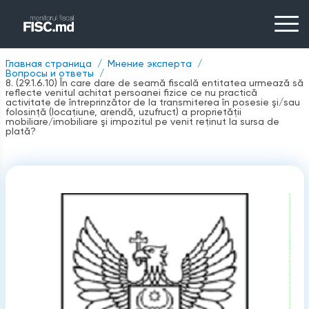
Главная страница
Мнение эксперта
Вопросы и ответы
8. (29.1.6.10) În care dare de seamă fiscală entitatea urmează să
reflecte venitul achitat persoanei fizice ce nu practică
activitate de întreprinzător de la transmiterea în posesie şi/sau
folosinţă (locaţiune, arendă, uzufruct) a proprietăţii
mobiliare/imobiliare şi impozitul pe venit reţinut la sursa de
plată?