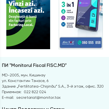
ПИ "Monitorul Fiscal FISC.MD"
MD-2005, мун. Кишинэу
ул. Константин Тэнасе, 6
Здание „Fertilitatea-Chișinău” S.A., 3-й этаж, офис. 320
Приемная:
022 822 024
E-mail:
secretariat@monitor.tax
Центр Поддержки и Связи: