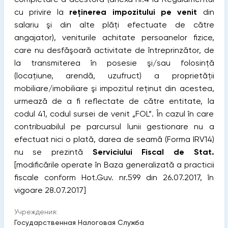
cu privire la
reţinerea impozitului pe venit
din
salariu şi din alte plăţi efectuate de către
angajator), veniturile achitate persoanelor fizice,
care nu desfăşoară activitate de întreprinzător, de
la
transmiterea în posesie şi/sau folosinţă
(locaţiune, arendă, uzufruct) a proprietăţii
mobiliare/imobiliare şi impozitul reţinut din acestea,
urmează de a fi reflectate de către entitate, la
codul 41, codul sursei de venit „FOL”. În cazul în care
contribuabilul pe parcursul lunii gestionare nu a
efectuat nici o plată, darea de seamă (Forma IRV14)
nu se prezintă
Serviciului Fiscal de Stat.
[modificările operate în Baza generalizată a practicii
fiscale conform Hot.Guv. nr.599 din 26.07.2017, în
vigoare 28.07.2017]
Учреждения:
Государственная Налоговая Служба