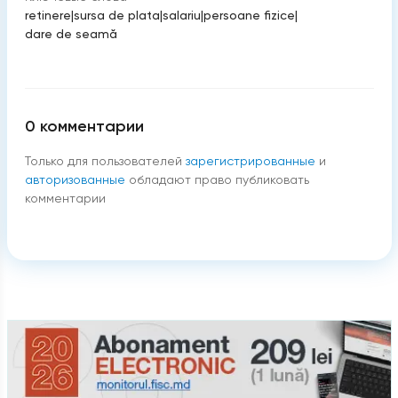
retinere
|
sursa de plata
|
salariu
|
persoane fizice
|
dare de seamă
0
комментарии
Только для пользователей
зарегистрированные
и
авторизованные
обладают право публиковать
комментарии