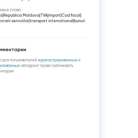
евые слова
ii
|
Republica Moldova
|
TVA
|
import
|
Cod fiscal
|
livrarii serviciilor
|
transport international
|
bunuri
мментарии
о для пользователей
зарегистрированные
и
ризованные
обладают право публиковать
ентарии