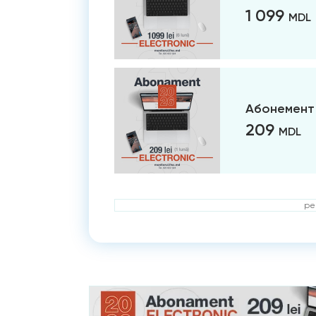
1 099
MDL
Абонемент 
209
MDL
ре