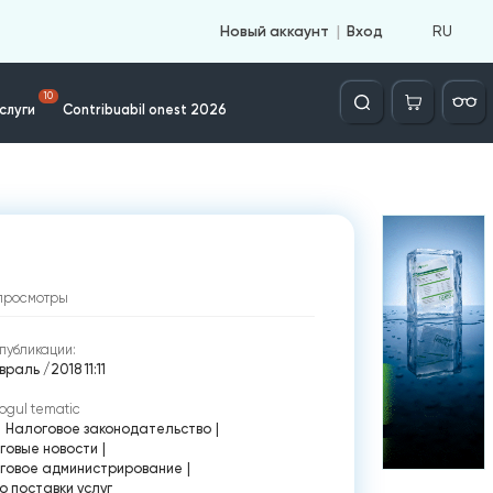
RU
Новый аккаунт
Вход
Căutare
10
слуги
Contribuabil onest 2026
просмотры
публикации:
враль /2018 11:11
ogul tematic
|
Налоговое законодательство
|
говые новости
|
говое администрирование
|
о поставки услуг