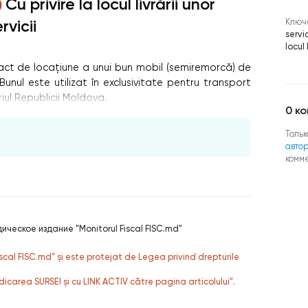
Cu privire la locul livrării unor
Ключ
rvicii
servic
locul 
act de locațiune a unui bun mobil (semiremorcă) de
Bunul este utilizat în exclusivitate pentru transport
riul Republicii Moldova.
0
ко
Тольк
авто
комм
ическое издание "Monitorul Fiscal FISC.md"
fiscal FISC.md” și este protejat de Legea privind drepturile
dicarea SURSEI și cu LINK ACTIV către pagina articolului”.