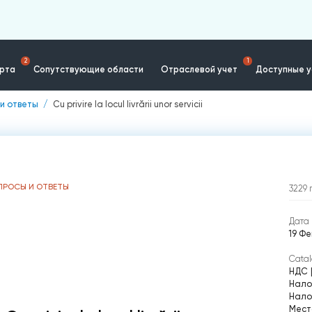
2
1
ерта
Сопутствующие области
Отраслевой учет
Доступные у
и ответы
Cu privire la locul livrării unor servicii
ПРОСЫ И ОТВЕТЫ
3229
Дата 
19 Фе
Catal
НДС
Нало
Нало
Мест