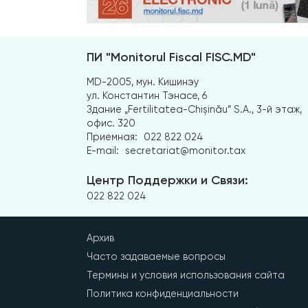
ПИ "Monitorul Fiscal FISC.MD"
MD-2005, мун. Кишинэу
ул. Константин Тэнасе, 6
Здание „Fertilitatea-Chișinău” S.A., 3-й этаж,
офис. 320
Приемная:
022 822 024
E-mail:
secretariat@monitor.tax
Центр Поддержки и Связи:
022 822 024
Архив
Часто задаваемые вопросы
Термины и условия использования сайта
Политика конфиденциальности