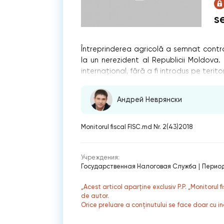
se
Întreprinderea agricolă a semnat contr
la un nerezident al Republicii Moldova. 
internațional, fără a fi introdus pe terito
Андрей Неврянски
Monitorul fiscal FISC.md Nr. 2(43)2018
Учреждения:
Государственная Налоговая Служба
|
Период
„Acest articol aparține exclusiv P.P. „Monitorul 
de autor.
Orice preluare a conținutului se face doar cu in