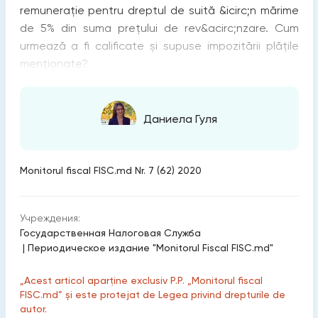
remunerație pentru dreptul de suită &icirc;n mărime
de 5% din suma prețului de rev&acirc;nzare. Cum
urmează a fi calificate și supuse impozitării plățile
menționate?
Даниела Гуля
Monitorul fiscal FISC.md Nr. 7 (62) 2020
Учреждения:
Государственная Налоговая Служба
|
Периодическое издание "Monitorul Fiscal FISC.md"
„Acest articol aparține exclusiv P.P. „Monitorul fiscal
FISC.md” și este protejat de Legea privind drepturile de
autor.