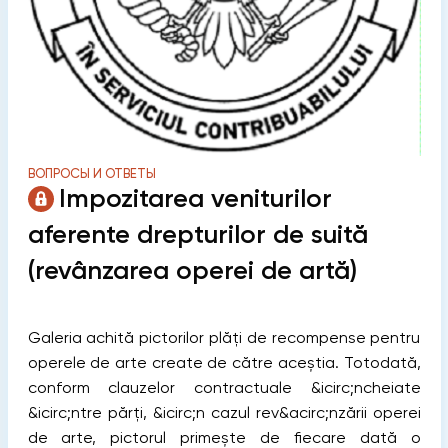
ВОПРОСЫ И ОТВЕТЫ
Impozitarea veniturilor
aferente drepturilor de suită
(revânzarea operei de artă)
Galeria achită pictorilor plăți de recompense pentru
operele de arte create de către aceștia. Totodată,
conform clauzelor contractuale &icirc;ncheiate
&icirc;ntre părți, &icirc;n cazul rev&acirc;nzării operei
de arte, pictorul primește de fiecare dată o