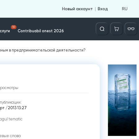
RU
Новый аккаунт
Вход
Căutare
10
слуги
Contribuabil onest 2026
анным в предпринимательской деятельности?
просмотры
публикации:
рт /2013 13:27
ogul tematic
евые слова