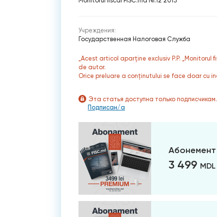
Monitorul fiscal FISC.md Nr.12 2013
Учреждения:
Государственная Налоговая Служба
„Acest articol aparține exclusiv P.P. „Monitorul 
de autor.
Orice preluare a conținutului se face doar cu in
Эта статья доступна только подписчикам
Подписан/а
Абонемент
3 499
MDL