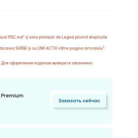
fiscal FISC.md” și este protejat de Legea privind drepturile
dicarea SURSEI și cu LINK ACTIV către pagina articolului”.
. Для оформления подписки выберите абонемент
 Premium
Заказать сейчас