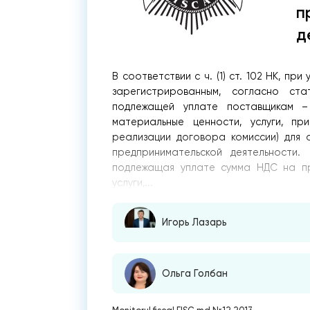
п
д
В соответствии с ч. (1) ст. 102 НК, п
зарегистрированным, согласно ста
подлежащей уплате поставщикам 
материальные ценности, услуги, п
реализации договора комиссии) для 
предпринимательской деятельности.
подлежащая уплате сумма НДС на п
услуги,...
Игорь Лазарь
Ольга Голбан