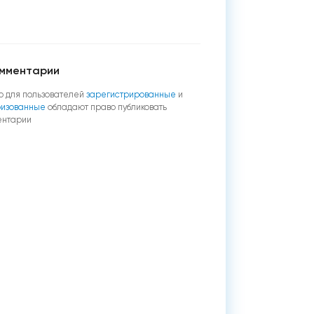
мментарии
о для пользователей
зарегистрированные
и
ризованные
обладают право публиковать
ентарии