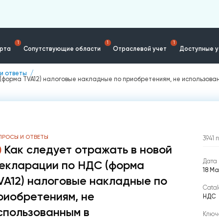
1
1
1
ерта
Сопутствующие области
Отраслевой учет
Доступные у
и ответы
 (форма TVA12) налоговые накладные по приобретениям, не использов
ПРОСЫ И ОТВЕТЫ
3941
Как следует отражать в новой
Дата 
екларации по НДС (форма
18 Ма
VA12) налоговые накладные по
Catal
риобретениям, не
НДС
спользованным в
Ключ