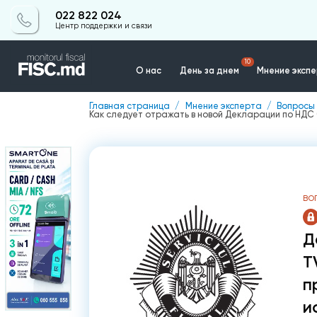
022 822 024
Центр поддержки и связи
10
О нас
День за днем
Мнение эксп
Главная страница
Мнение эксперта
Вопросы 
Как следует отражать в новой Декларации по НДС
Контакты
ВО
Д
T
п
и