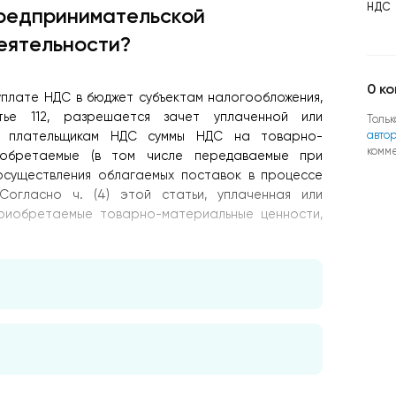
НДС
редпринимательской
еятельности?
0
ко
ри уплате НДС в бюджет субъектам налогообложения,
тье 112, разрешается зачет уплаченной или
Тольк
авто
– плательщикам НДС суммы НДС на товарно-
комм
риобретаемые (в том числе передаваемые при
осуществления облагаемых поставок в процессе
 Согласно ч. (4) этой статьи, уплаченная или
риобретаемые товарно-материальные ценности,