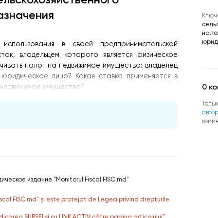
азначения
Ключ
сель
нало
юрид
использования в своей предпринимательской
ток, владельцем которого является физическое
ачивать налог на недвижимое имущество: владелец
юридическое лицо? Какая ставка применяется в
0
ко
 недвижимое имущество?
Тольк
авто
комм
ическое издание "Monitorul Fiscal FISC.md"
fiscal FISC.md” și este protejat de Legea privind drepturile
dicarea SURSEI și cu LINK ACTIV către pagina articolului”.