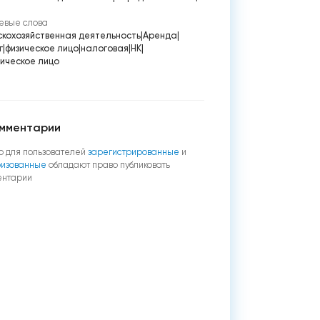
евые слова
скохозяйственная деятельность
|
Аренда
|
г
|
физическое лицо
|
налоговая
|
НК
|
ическое лицо
мментарии
о для пользователей
зарегистрированные
и
ризованные
обладают право публиковать
ентарии