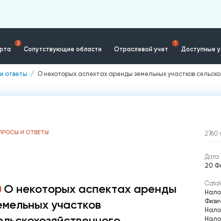
2
1
ерта
Сопутствующие области
Отраслевой учет
Доступные у
и ответы
О некоторых аспектах аренды земельных участков сельско
ПРОСЫ И ОТВЕТЫ
2760
Дата 
20 Фе
Catal
О некоторых аспектах аренды
Нало
Физи
емельных участков
Нало
ельскохозяйственного
Нало