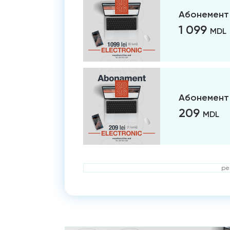
Абонемент 
1 099
MDL
Абонемент 
209
MDL
ре