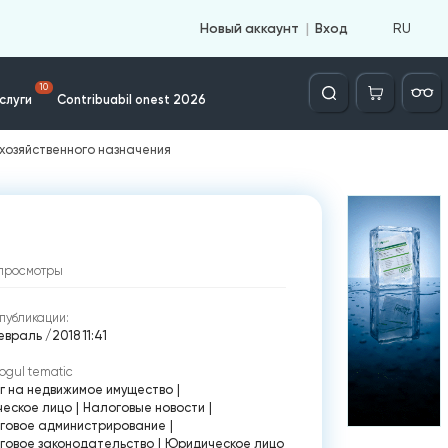
RU
Новый аккаунт
Вход
Căutare
10
слуги
Contribuabil onest 2026
хозяйственного назначения
просмотры
публикации:
враль /2018 11:41
ogul tematic
г на недвижимое имущество
|
ческое лицо
|
Налоговые новости
|
говое администрирование
|
говое законодательство
|
Юридическое лицо