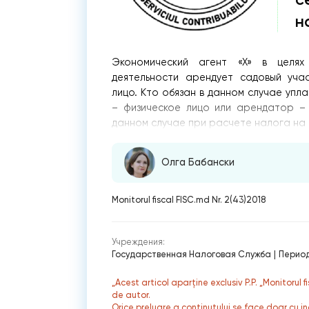
н
Экономический агент «Х» в целях 
деятельности арендует садовый учас
лицо. Кто обязан в данном случае упл
– физическое лицо или арендатор – 
данном случае при расчете налога на
Олга Бабански
Monitorul fiscal FISC.md Nr. 2(43)2018
Учреждения:
Государственная Налоговая Служба
|
Период
„Acest articol aparține exclusiv P.P. „Monitorul 
de autor.
Orice preluare a conținutului se face doar cu in