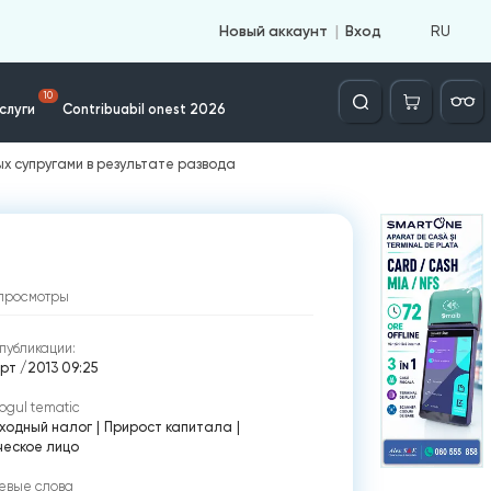
RU
Новый аккаунт
Вход
Căutare
10
слуги
Contribuabil onest 2026
х супругами в результате развода
просмотры
публикации:
рт /2013 09:25
ogul tematic
ходный налог
|
Прирост капитала
|
ческое лицо
евые слова