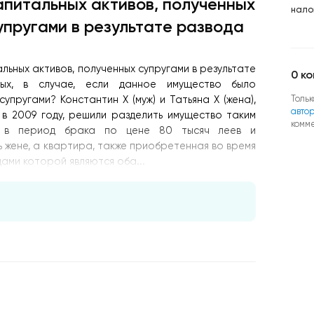
апитальных активов, полученных
нало
упругами в результате развода
льных активов, полученных супругами в результате
0
ко
ных, в случае, если данное имущество было
Тольк
пругами? Константин X (муж) и Татьяна X (жена),
авто
в 2009 году, решили разделить имущество таким
комм
я в период брака по цене 80 тысяч леев и
 жене, а квартира, также приобретенная во время
цами которой являются оба...