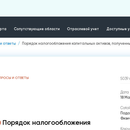
ерта
Сопутствующие области
Отраслевой учет
Доступные у
и ответы
Порядок налогообложения капитальных активов, полученны
ПРОСЫ И ОТВЕТЫ
5039
Дата 
18 Ма
Catal
Подо
Физи
Порядок налогообложения
Ключ