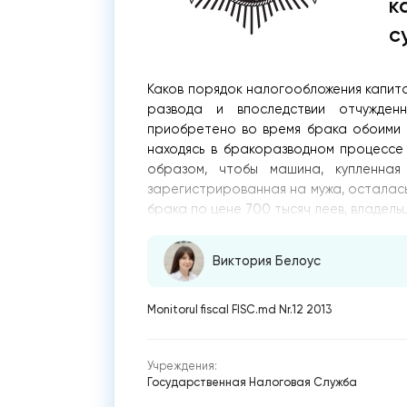
к
с
Каков порядок налогообложения капита
развода и впоследствии отчужден
приобретено во время брака обоими су
находясь в бракоразводном процессе 
образом, чтобы машина, купленна
зарегистрированная на мужа, осталась
брака по цене 700 тысяч леев, владель
Виктория Белоус
Monitorul fiscal FISC.md Nr.12 2013
Учреждения:
Государственная Налоговая Служба