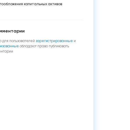
гообложения капитальных активов
мментарии
о для пользователей
зарегистрированные
и
ризованные
обладают право публиковать
ентарии