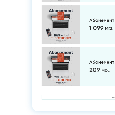
Абонемент 
1 099
MDL
Абонемент 
209
MDL
ре