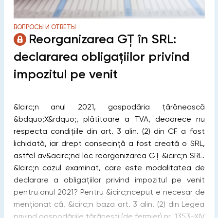
ВОПРОСЫ И ОТВЕТЫ
Reorganizarea GȚ în SRL:
declararea obligațiilor privind
impozitul pe venit
&Icirc;n anul 2021, gospodăria țărănească
&bdquo;X&rdquo;, plătitoare a TVA, deoarece nu
respecta condițiile din art. 3 alin. (2) din CF a fost
lichidată, iar drept consecință a fost creată o SRL,
astfel av&acirc;nd loc reorganizarea GȚ &icirc;n SRL.
&Icirc;n cazul examinat, care este modalitatea de
declarare a obligațiilor privind impozitul pe venit
pentru anul 2021? Pentru &icirc;nceput e necesar de
menționat că, &icirc;n baza art. 3 alin. (2) din Legea
privind gospodăriile ţărănești (de fermier) nr. 1353-XIV