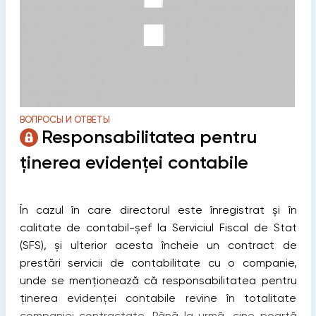
ВОПРОСЫ И ОТВЕТЫ
Responsabilitatea pentru
ținerea evidenței contabile
În cazul în care directorul este înregistrat și în
calitate de contabil-șef la Serviciul Fiscal de Stat
(SFS), și ulterior acesta încheie un contract de
prestări servicii de contabilitate cu o companie,
unde se menționează că responsabilitatea pentru
ținerea evidenței contabile revine în totalitate
companiei contractate. Până la urmă, cine poartă