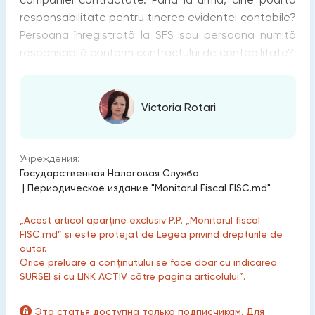
responsabilitate pentru ținerea evidenței contabile?
Persoana înregistrată la SFS sau persoana numită
responsabilă conform contractului de contabilitate?
Victoria Rotari
Учреждения:
Государственная Налоговая Служба
|
Периодическое издание "Monitorul Fiscal FISC.md"
„Acest articol aparține exclusiv P.P. „Monitorul fiscal
FISC.md” și este protejat de Legea privind drepturile de
autor.
Orice preluare a conținutului se face doar cu indicarea
SURSEI și cu LINK ACTIV către pagina articolului”.
Эта статья доступна только подписчикам. Для