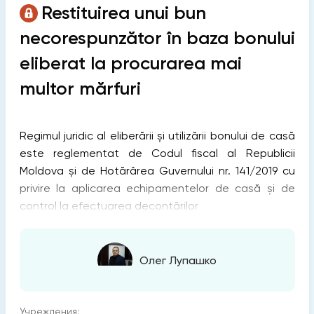
Restituirea unui bun
necorespunzător în baza bonului
eliberat la procurarea mai
multor mărfuri
Regimul juridic al eliberării și utilizării bonului de casă
este reglementat de Codul fiscal al Republicii
Moldova și de Hotărârea Guvernului nr. 141/2019 cu
privire la aplicarea echipamentelor de casă și de
control la efectuarea decontărilor
Олег Лупашко
Учреждения: