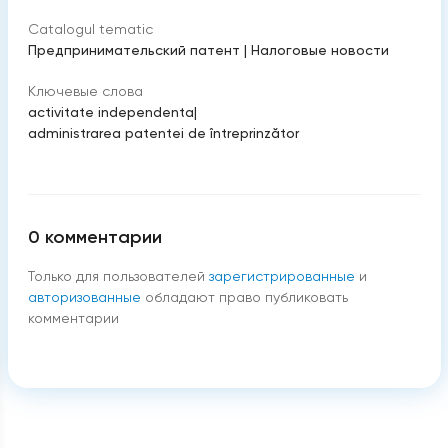
Catalogul tematic
Предпринимательский патент
|
Налоговые новости
Ключевые слова
activitate independenta
|
administrarea patentei de întreprinzător
0
комментарии
Только для пользователей
зарегистрированные
и
авторизованные
обладают право публиковать
комментарии