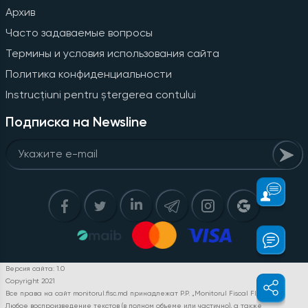
Архив
Часто задаваемые вопросы
Термины и условия использования сайта
Политика конфиденциальности
Instrucțiuni pentru ștergerea contului
Подписка на Newsline
Версия сайта: 1.0
Copyright 2021
Все права на сайт monitorul.fisc.md принадлежат P.P. „Monitorul Fiscal FISC.MD”.
Любое воспроизведение текстов (в полном объеме или частично), а также