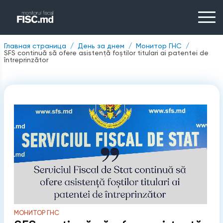
Главная страница
День за днем
Монитор ГНС
SFS continuă să ofere asistență foștilor titulari ai patentei de
întreprinzător
МОНИТОР ГНС