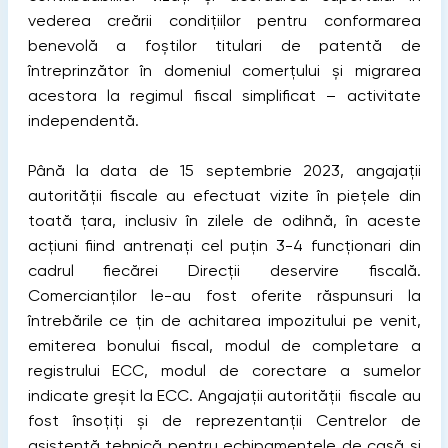
vederea creării condițiilor pentru conformarea
benevolă a foștilor titulari de patentă de
întreprinzător în domeniul comerțului și migrarea
acestora la regimul fiscal simplificat – activitate
independentă.
Până la data de 15 septembrie 2023, angajații
autorității fiscale au efectuat vizite în piețele din
toată țara, inclusiv în zilele de odihnă, în aceste
acțiuni fiind antrenați cel puțin 3-4 funcționari din
cadrul fiecărei Direcții deservire fiscală.
Comercianților le-au fost oferite răspunsuri la
întrebările ce țin de achitarea impozitului pe venit,
emiterea bonului fiscal, modul de completare a
registrului ECC, modul de corectare a sumelor
indicate greșit la ECC. Angajații autorității fiscale au
fost însoțiți și de reprezentanții Centrelor de
asistență tehnică pentru echipamentele de casă și