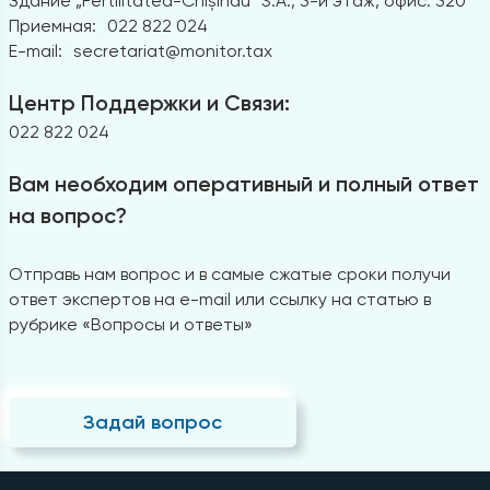
Здание „Fertilitatea-Chișinău” S.A., 3-й этаж, офис. 320
Приемная:
022 822 024
E-mail:
secretariat@monitor.tax
Центр Поддержки и Связи:
022 822 024
Вам необходим оперативный и полный ответ
на вопрос?
Отправь нам вопрос и в самые сжатые сроки получи
ответ экспертов на e-mail или ссылку на статью в
рубрике «Вопросы и ответы»
Задай вопрос