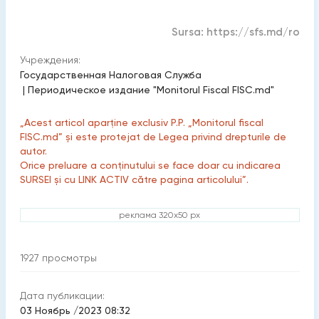
Sursa:
https://sfs.md/ro
Учреждения:
Государственная Налоговая Служба
|
Периодическое издание "Monitorul Fiscal FISC.md"
„Acest articol aparține exclusiv P.P. „Monitorul fiscal
FISC.md” și este protejat de Legea privind drepturile de
autor.
Orice preluare a conținutului se face doar cu indicarea
SURSEI și cu LINK ACTIV către pagina articolului”.
реклама 320x50 px
1927
просмотры
Дата публикации:
03 Ноябрь /2023 08:32