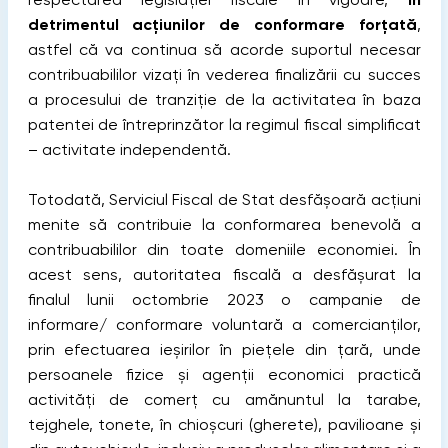
detrimentul acțiunilor de conformare forțată
,
astfel că va continua să acorde suportul necesar
contribuabililor vizați în vederea finalizării cu succes
a procesului de tranziție de la activitatea în baza
patentei de întreprinzător la regimul fiscal simplificat
– activitate independentă.
Totodată, Serviciul Fiscal de Stat desfășoară acțiuni
menite să contribuie la conformarea benevolă a
contribuabililor din toate domeniile economiei. În
acest sens, autoritatea fiscală a desfășurat la
finalul lunii octombrie 2023 o campanie de
informare/ conformare voluntară a comercianților,
prin efectuarea ieșirilor în piețele din țară, unde
persoanele fizice și agenții economici practică
activități de comerț cu amănuntul la tarabe,
tejghele, tonete, în chioșcuri (gherete), pavilioane și