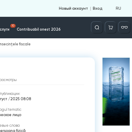
RU
Новый аккаунт
Вход
Căutare
10
слуги
Contribuabil onest 2026
nsecințele fiscale
росмотры
публикации:
густ /2025 08:08
ogul tematic
ческое лицо
евые слова
ersoana fizică