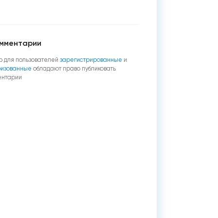
мментарии
о для пользователей
зарегистрированные
и
ризованные
обладают право публиковать
ентарии