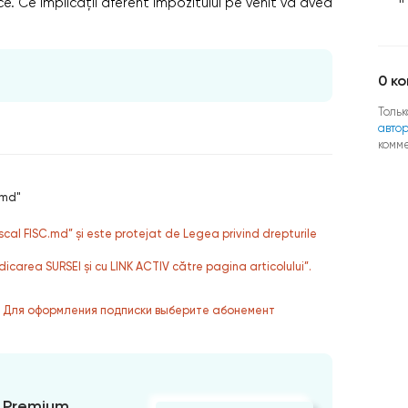
ce. Ce implicații aferent impozitului pe venit va avea
0
ко
Тольк
авто
комм
.md"
fiscal FISC.md” și este protejat de Legea privind drepturile
dicarea SURSEI și cu LINK ACTIV către pagina articolului”.
. Для оформления подписки выберите абонемент
 Premium