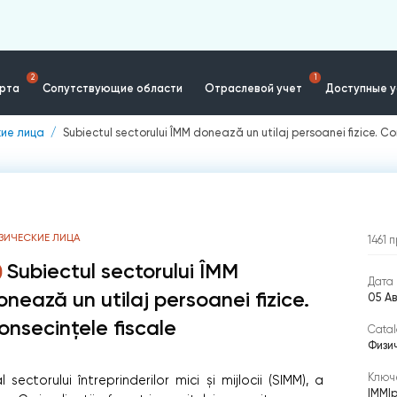
2
1
ерта
Сопутствующие области
Отраслевой учет
Доступные у
кие лица
Subiectul sectorului ÎMM donează un utilaj persoanei fizice. Co
ЗИЧЕСКИЕ ЛИЦА
1461
п
Subiectul sectorului ÎMM
Дата 
onează un utilaj persoanei fizice.
05 Ав
onsecințele fiscale
Catal
Физи
Ключ
ectorului întreprinderilor mici și mijlocii (SIMM), a
IMM
|
p