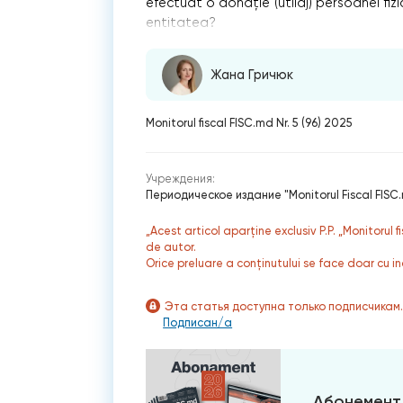
efectuat o donație (utilaj) persoanei fizi
entitatea?
Жана Гричюк
Monitorul fiscal FISC.md Nr. 5 (96) 2025
Учреждения:
Периодическое издание "Monitorul Fiscal FISC
„Acest articol aparține exclusiv P.P. „Monitorul 
de autor.
Orice preluare a conținutului se face doar cu in
Эта статья доступна только подписчикам
Подписан/а
Абонемент