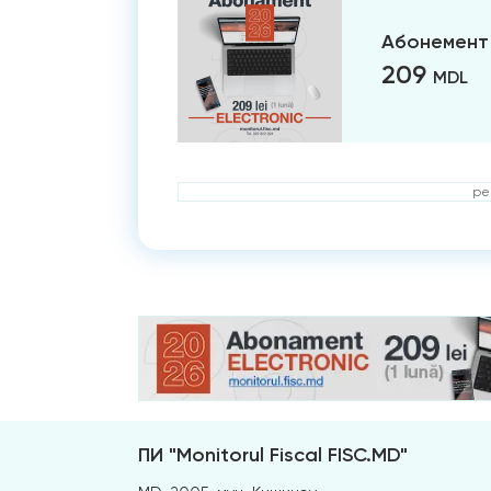
Абонемент 
209
MDL
ре
ПИ "Monitorul Fiscal FISC.MD"