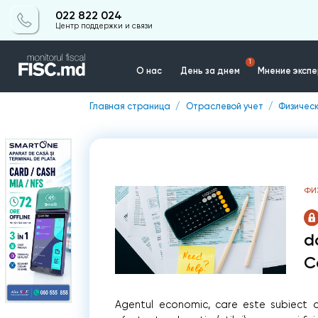
022 822 024
Центр поддержки и связи
1
О нас
День за днем
Мнение эксп
Главная страница
Отраслевой учет
Физичес
Контакты
ФИ
d
C
Agentul economic, care este subiect al s