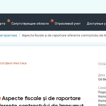
2
1
ерта
Сопутствующие области
Отраслевой учет
Доступные у
ая практика
Aspecte fiscale și de raportare aferente contractului de 
ЛОГОВАЯ ПРАКТИКА
1004
Дата 
06 Ф
Catal
Подо
Нало
Aspecte fiscale și de raportare
Нало
ferente contractului de împrumut
Нало