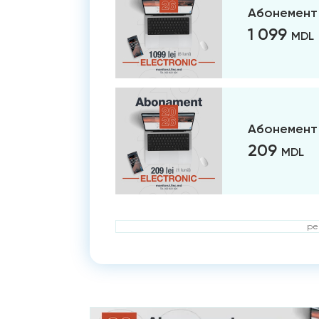
Абонемент 
1 099
MDL
Абонемент 
209
MDL
ре