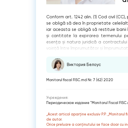
Conform art. 1242 alin. (1) Cod civil (CC
se obligă să dea în proprietate celeilalt
iar aceasta se obligă să restituie banii
și cantitate la expirarea termenului p
esenţa și natura juridică a contractul
voinţă între împrumutător și împrumutat,
Виктория Белоус
Monitorul fiscal FISC.md Nr. 7 (62) 2020
Учреждения:
Периодическое издание "Monitorul Fiscal FISC
„Acest articol aparține exclusiv P.P. „Monitorul 
de autor.
Orice preluare a conținutului se face doar cu in