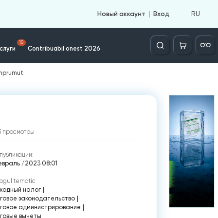
RU
Новый аккаунт
Вход
Căutare
10
слуги
Contribuabil onest 2026
împrumut
3
просмотры
публикации:
евраль /2023 08:01
ogul tematic
ходный налог
|
говое законодательство
|
говое администрирование
|
говые вычеты