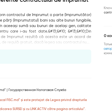
Ключ
cont
), prin contractul de împrumut o parte (împrumutător)
e părţi (împrumutatul) bani sau alte bunuri fungibile,
 în aceeași sumă sau bunuri de același gen, calitate
entru care i-au fost date.&#13;&#10; &#13;&#10;Din
0
ко
ui de împrumut rezultă că acesta este un acord de
 de regulă gratuit, dacă legea sau contractul nu...
Тольк
авто
комм
.md"
|
Государственная Налоговая Служба
fiscal FISC.md” și este protejat de Legea privind drepturile
dicarea SURSEI și cu LINK ACTIV către pagina articolului”.