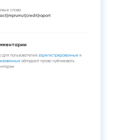
евые слова
ract
|
imprumut
|
credit
|
raport
мментарии
о для пользователей
зарегистрированные
и
ризованные
обладают право публиковать
ентарии