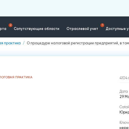
2
1
ерта
Сопутствующие области
Отраслевой учет
Доступные у
ая практика
О процедуре налоговой регистрации предприятий, в то
ЛОГОВАЯ ПРАКТИКА
4104
Дата 
29 Ма
Catal
Юрид
Ключ
нере