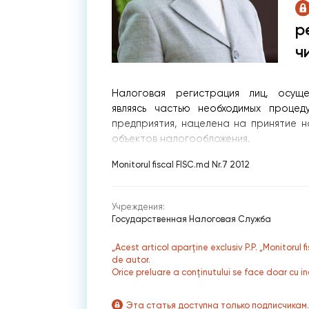
р
ч
Налоговая регистрация лиц, осуще
являясь частью необходимых процед
предприятия, нацелена на принятие н
объектов налогообложения.
Monitorul fiscal FISC.md Nr.7 2012
Учреждения:
Государственная Налоговая Служба
„Acest articol aparține exclusiv P.P. „Monitorul 
de autor.
Orice preluare a conținutului se face doar cu in
Эта статья доступна только подписчикам