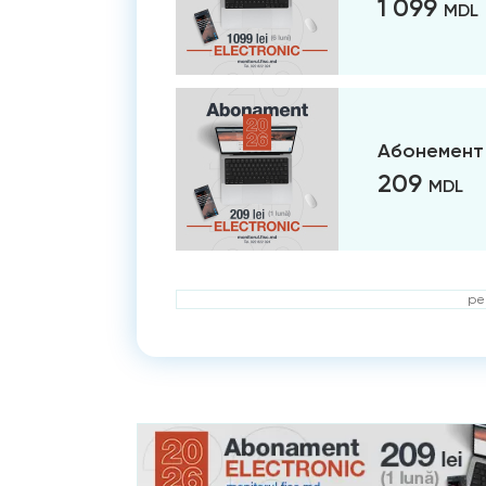
1 099
MDL
Абонемент 
209
MDL
ре