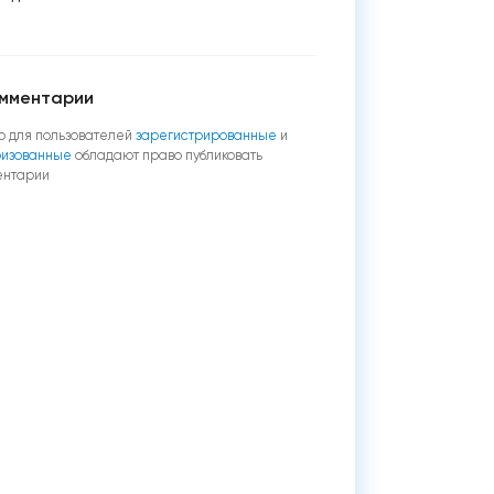
мментарии
о для пользователей
зарегистрированные
и
ризованные
обладают право публиковать
ентарии