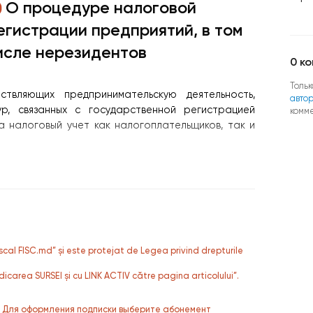
О процедуре налоговой
егистрации предприятий, в том
исле нерезидентов
0
ко
Тольк
ствляющих предпринимательскую деятельность,
авто
ур, связанных с государственной регистрацией
комм
а налоговый учет как налогоплательщиков, так и
fiscal FISC.md” și este protejat de Legea privind drepturile
dicarea SURSEI și cu LINK ACTIV către pagina articolului”.
. Для оформления подписки выберите абонемент