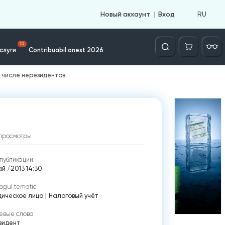
RU
Новый аккаунт
Вход
Căutare
10
слуги
Contribuabil onest 2026
м числе нерезидентов
просмотры
публикации:
й /2013 14:30
ogul tematic
ическое лицо
|
Налоговый учёт
евые слова
зидент