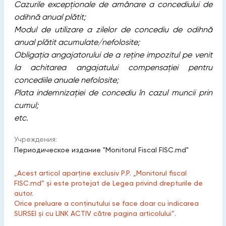
Cazurile excepţionale de amânare a concediului de
odihnă anual plătit;
Modul de utilizare a zilelor de concediu de odihnă
anual plătit acumulate/nefolosite;
Obligaţia angajatorului de a reţine impozitul pe venit
la achitarea angajatului compensaţiei pentru
concediile anuale nefolosite;
Plata indemnizaţiei de concediu în cazul muncii prin
cumul;
etc.
Учреждения:
Периодическое издание "Monitorul Fiscal FISC.md"
„Acest articol aparține exclusiv P.P. „Monitorul fiscal
FISC.md” și este protejat de Legea privind drepturile de
autor.
Orice preluare a conținutului se face doar cu indicarea
SURSEI și cu LINK ACTIV către pagina articolului”.