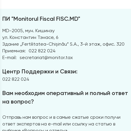
ПИ "Monitorul Fiscal FISC.MD"
MD-2005, мун. Кишинэу
ул. Константин Тэнасе, 6
Здание „Fertilitatea-Chișinău” S.A., 3-й этаж, офис. 320
Приемная:
022 822 024
E-mail:
secretariat@monitor.tax
Центр Поддержки и Связи:
022 822 024
Вам необходим оперативный и полный ответ
на вопрос?
Отправь нам вопрос и в самые сжатые сроки получи
ответ экспертов на e-mail или ссылку на статью в
рубрике «Вопросы и ответы»