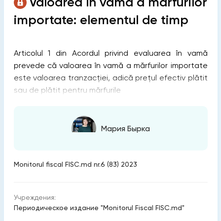
Valoarea în vamă a mărfurilor
importate: elementul de timp
Articolul 1 din Acordul privind evaluarea în vamă
prevede că valoarea în vamă a mărfurilor importate
este valoarea tranzacției, adică prețul efectiv plătit
sau de plătit pentru mărfurile
Мария Бырка
Monitorul fiscal FISC.md nr.6 (83) 2023
Учреждения:
Периодическое издание "Monitorul Fiscal FISC.md"