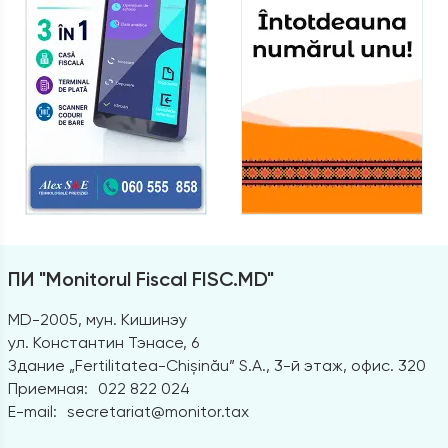
ПИ "Monitorul Fiscal FISC.MD"
MD-2005, мун. Кишинэу
ул. Константин Тэнасе, 6
Здание „Fertilitatea-Chișinău” S.A., 3-й этаж, офис. 320
Приемная:
022 822 024
E-mail:
secretariat@monitor.tax