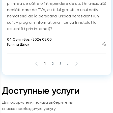
primirea de către o întreprindere de stat (municipală)
neplătitoare de TVA, cu titlul gratuit, a unui activ
nematerial de la persoana juridică nerezident (un
soft - program informațional), ce va fi instalat la
distantă ( prin internet)?
04 Сентябрь /2024 08:00
Галина Шпак
1
2
3
...
Доступные услуги
Для оформления заказа выберите из
списка необходимую услугу