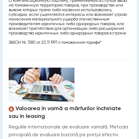
с) компенсационную пошлину, применяемую в случае ввоза
на таможенную территорию товаров, при производстве или
вывозе которых прямо либо косвенно использовались
субсидии, если ущемляются интересы или возникает угроза
нанесения материального ущерба отечественным
производителям идентичных либо однородных товаров, или
возникает препятствие для организации либо расширения
производства идентичных либо однородных товаров в стране
ЗАКОН Nr. 1380 от 20.11.1997 о таможенном тарифе*
Valoarea în vamă a mărfurilor închiriate
sau în leasing
Regulile internaționale de evaluare vamală. Metoda
principală de evaluare bazată pe prețul efectiv