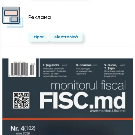
Реклама
tipar
electronică