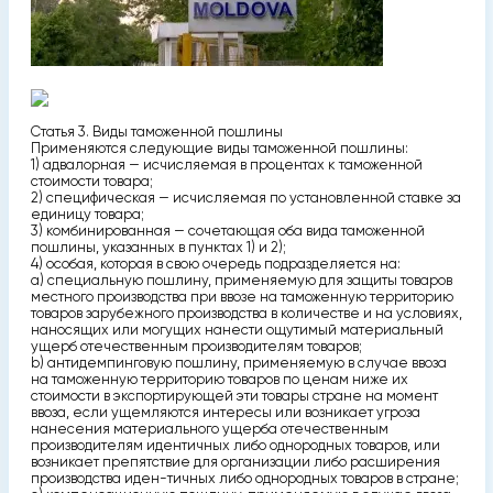
Статья 3. Виды таможенной пошлины
Применяются следующие виды таможенной пошлины:
1) адвалорная — исчисляемая в процентах к таможенной
стоимости товара;
2) специфическая — исчисляемая по установленной ставке за
единицу товара;
3) комбинированная — сочетающая оба вида таможенной
пошлины, указанных в пунктах 1) и 2);
4) особая, которая в свою очередь подразделяется на:
а) специальную пошлину, применяемую для защиты товаров
местного производства при ввозе на таможенную территорию
товаров зарубежного производства в количестве и на условиях,
наносящих или могущих нанести ощутимый материальный
ущерб отечественным производителям товаров;
b) антидемпинговую пошлину, применяемую в случае ввоза
на таможенную территорию товаров по ценам ниже их
стоимости в экспортирующей эти товары стране на момент
ввоза, если ущемляются интересы или возникает угроза
нанесения материального ущерба отечественным
производителям идентичных либо однородных товаров, или
возникает препятствие для организации либо расширения
производства иден-тичных либо однородных товаров в стране;