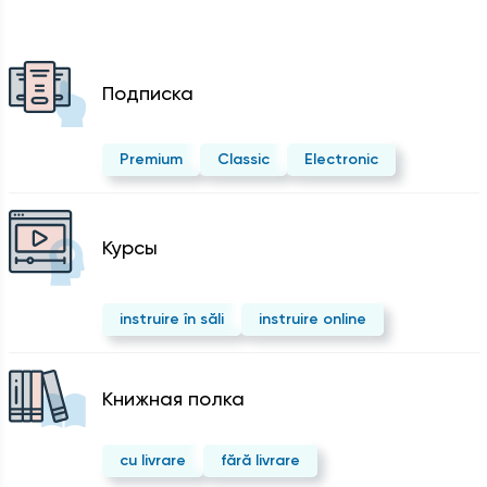
Подписка
Premium
Classic
Electronic
Курсы
instruire în săli
instruire online
Kнижная полка
cu livrare
fără livrare