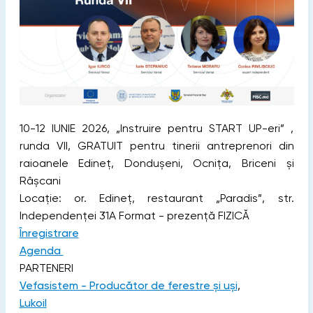
10-12 IUNIE 2026, „Instruire pentru START UP-eri” ,
runda VII, GRATUIT pentru tinerii antreprenori din
raioanele Edineț, Dondușeni, Ocnița, Briceni și
Râșcani
Locație: or. Edineț, restaurant „Paradis”, str.
Independenței 31A Format - prezență FIZICĂ
Înregistrare
Agenda
PARTENERI
Vefasistem - Producător de ferestre și uși
,
Lukoil