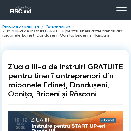
Главная страница
Объявления
Ziua a III-a de instruiri GRATUITE pentru tinerii antreprenori din
raioanele Edineț, Dondușeni, Ocnița, Briceni și Râșcani
Ziua a III-a de instruiri GRATUITE
pentru tinerii antreprenori din
raioanele Edineț, Dondușeni,
Ocnița, Briceni și Râșcani