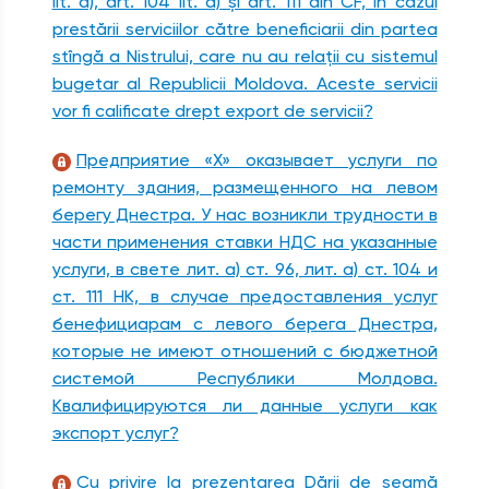
lit. a), art. 104 lit. a) şi art. 111 din CF, în cazul
prestării serviciilor către beneficiarii din partea
stîngă a Nistrului, care nu au relaţii cu sistemul
bugetar al Republicii Moldova. Aceste servicii
vor fi calificate drept export de servicii?
Предприятие «X» оказывает услуги по
ремонту здания, размещенного на левом
берегу Днестра. У нас возникли трудности в
части применения ставки НДС на указанные
услуги, в свете лит. а) ст. 96, лит. а) ст. 104 и
ст. 111 НК, в случае предоставления услуг
бенефициарам с левого берега Днестра,
которые не имеют отношений с бюджетной
системой Республики Молдова.
Квалифицируются ли данные услуги как
экспорт услуг?
Cu privire la prezentarea Dării de seamă