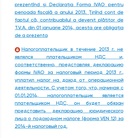
prezentînd şi Declaraţia Forma IVAO pentru
perioada fiscală a anului 2013. Ţinînd cont de
faptul că, contribuabilul a devenit plătitor de
T.V.A. din 01 ianuarie 2014, acesta are obligaţia
de a prezenta
Налогоплательщик в течение 2013 г. не
являлся плательщиком НДС и,
соответственно, представляя декларацию
формы IVAO за налоговый период 2013 г.,
уплатил налог на доход от операционной
деятельности. С учетом того, что, начиная с
01.01.2014, налогоплательщик является
плательщиком НДС, он будет обязан
представить декларацию юридического
лица о подоходном налоге (форма VEN 12) за
2014-й налоговый год.