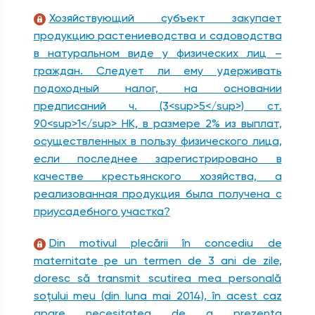
Хозяйствующий субъект закупает
продукцию растениеводства и садоводства
в натуральном виде у физических лиц –
граждан. Следует ли ему удерживать
подоходный налог, на основании
предписаний ч. (3<sup>5</sup>) ст.
90<sup>1</sup> НК, в размере 2% из выплат,
осуществленных в пользу физического лица,
если последнее зарегистрировано в
качестве крестьянского хозяйства, а
реализованная продукция была получена с
приусадебного участка?
Din motivul plecării în concediu de
maternitate pe un termen de 3 ani de zile,
doresc să transmit scutirea mea personală
soţului meu (din luna mai 2014), în acest caz
apare necesitatea de a prezenta