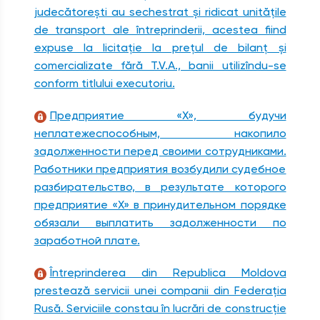
judecătoreşti au sechestrat şi ridicat unităţile
de transport ale întreprinderii, acestea fiind
expuse la licitaţie la preţul de bilanţ şi
comercializate fără T.V.A., banii utilizîndu-se
conform titlului executoriu.
Предприятие «X», будучи
неплатежеспособным, накопило
задолженности перед своими сотрудниками.
Работники предприятия возбудили судебное
разбирательство, в результате которого
предприятие «X» в принудительном порядке
обязали выплатить задолженности по
заработной плате.
Întreprinderea din Republica Moldova
prestează servicii unei companii din Federaţia
Rusă. Serviciile constau în lucrări de construcţie