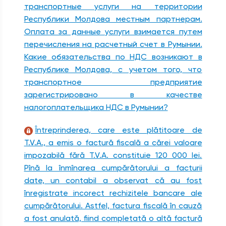
транспортные услуги на территории
Республики Молдова местным партнерам.
Оплата за данные услуги взимается путем
перечисления на расчетный счет в Румынии.
Какие обязательства по НДС возникают в
Республике Молдова, с учетом того, что
транспортное предприятие
зарегистрировано в качестве
налогоплательщика НДС в Румынии?
Întreprinderea, care este plătitoare de
T.V.A., a emis o factură fiscală a cărei valoare
impozabilă fără T.V.A. constituie 120 000 lei.
Pînă la înmînarea cumpărătorului a facturii
date, un contabil a observat că au fost
înregistrate incorect rechizitele bancare ale
cumpărătorului. Astfel, factura fiscală în cauză
a fost anulată, fiind completată o altă factură