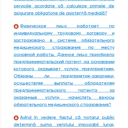
serviciile acordate să calculeze primele de
asigurare obligatorie de asistenţă medială?
Физическое лицо работает по
индивидуальному трудовому договору и
застраховано в системе обязательного
медицинского страхования по месту
основной работы. Данное лицо приобрело
предпринимательский патент, на основании
которого оказывает услуги предприятиям.
Обязаны ли предприятия-заказчики,
осуществляя выплаты обладателям
предпринимательского патента за
оказанные услуги, начислять взносы
обязательного медицинского страхования?
Avînd în vedere faptul că notarul public
determină suma venitului impozabil lunar,