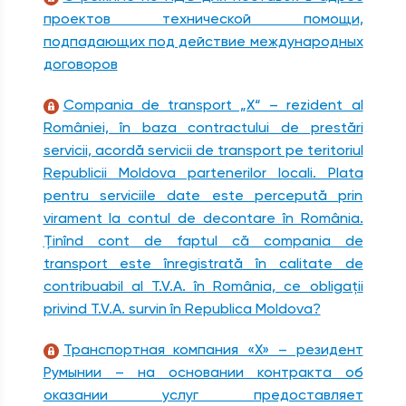
проектов технической помощи,
подпадающих под действие международных
договоров
Compania de transport „X“ – rezident al
României, în baza contractului de prestări
servicii, acordă servicii de transport pe teritoriul
Republicii Moldova partenerilor locali. Plata
pentru serviciile date este percepută prin
virament la contul de decontare în România.
Ţinînd cont de faptul că compania de
transport este înregistrată în calitate de
contribuabil al T.V.A. în România, ce obligaţii
privind T.V.A. survin în Republica Moldova?
Транспортная компания «X» – резидент
Румынии – на основании контракта об
оказании услуг предоставляет