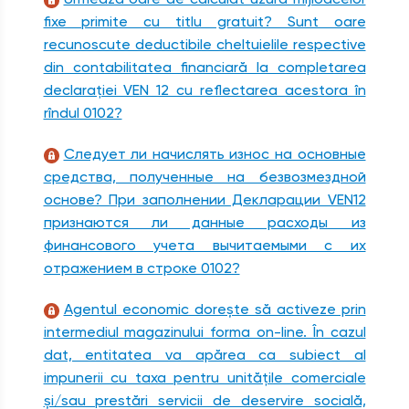
fixe primite cu titlu gratuit? Sunt oare
recunoscute deductibile cheltuielile respective
din contabilitatea financiară la completarea
declaraţiei VEN 12 cu reflectarea acestora în
rîndul 0102?
Следует ли начислять износ на основные
средства, полученные на безвозмездной
основе? При заполнении Декларации VEN12
признаются ли данные расходы из
финансового учета вычитаемыми с их
отражением в строке 0102?
Agentul economic doreşte să activeze prin
intermediul magazinului forma on-line. În cazul
dat, entitatea va apărea ca subiect al
impunerii cu taxa pentru unităţile comerciale
şi/sau prestări servicii de deservire socială,