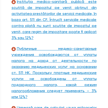
Instituţia medico-sanitară publică este
scutită de impozitul pe venit obţinut din
activitatea prestătorilor de servicii medicale, în
baza art. 511 din CF. Întrucît serviciile medicale
contra plată nu sunt scutite de impozitul pe
venit, care regim de impozitare poate fi aplicat
3% sau 12%?
Публичные медико-санитарные
учреждения освобождаются от уплаты
налога на доход от деятельности по
оказанию медицинских услуг на основании
ст. 511 НК. Поскольку платные медицинские
услуги не освобождены от уплаты
подоходного налога, какой режим
налогообложения следует применять – 3%
или 12%?
Urmează oare de calculat uzura mijloacelor