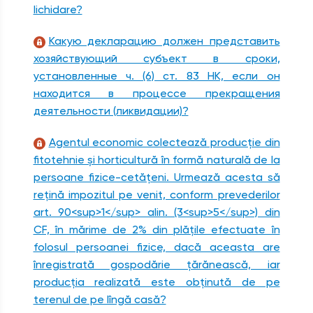
lichidare?
Какую декларацию должен представить
хозяйствующий субъект в сроки,
установленные ч. (6) ст. 83 НК, если он
находится в процессе прекращения
деятельности (ликвидации)?
Agentul economic colectează producţie din
fitotehnie şi horticultură în formă naturală de la
persoane fizice-cetăţeni. Urmează acesta să
reţină impozitul pe venit, conform prevederilor
art. 90<sup>1</sup> alin. (3<sup>5</sup>) din
CF, în mărime de 2% din plăţile efectuate în
folosul persoanei fizice, dacă aceasta are
înregistrată gospodărie ţărănească, iar
producţia realizată este obţinută de pe
terenul de pe lîngă casă?