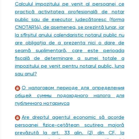
Calculul impozitului pe venit al persoanei ce
practică activitatea profesională de notar
public sau de executor judecătoresc (forma
CNOTAR14), de asemenea, se prezintă lunar, iar
la sfîrşitul anului calendaristic notarul public nu
are obligaţia de a prezenta nici o dare de
seamă suplimentară, care este perioada
fiscală de determinare a sumei totale a
impozitului pe venit pentru notarul public, luna
sau anul?
О налоговом периоде для определения
общей суммы подоходного налога для
публичного нотариуса
Are dreptul agentul economic să acorde
persoanei fizice-cetăţean scutirea majoră
prevăzută la art. 33 alin. (2) din CF, la