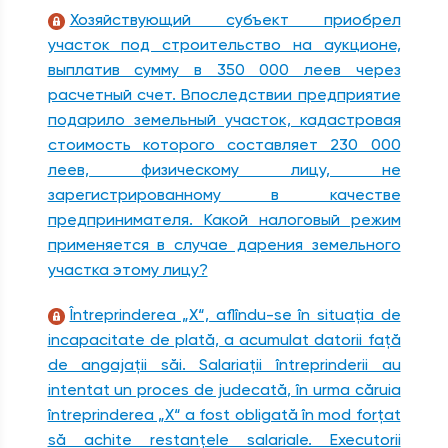
Хозяйствующий субъект приобрел
участок под строительство на аукционе,
выплатив сумму в 350 000 леев через
расчетный счет. Впоследствии предприятие
подарило земельный участок, кадастровая
стоимость которого составляет 230 000
леев, физическому лицу, не
зарегистрированному в качестве
предпринимателя. Какой налоговый режим
применяется в случае дарения земельного
участка этому лицу?
Întreprinderea „X“, aflîndu-se în situaţia de
incapacitate de plată, a acumulat datorii faţă
de angajaţii săi. Salariaţii întreprinderii au
intentat un proces de judecată, în urma căruia
întreprinderea „X“ a fost obligată în mod forţat
să achite restanţele salariale. Executorii