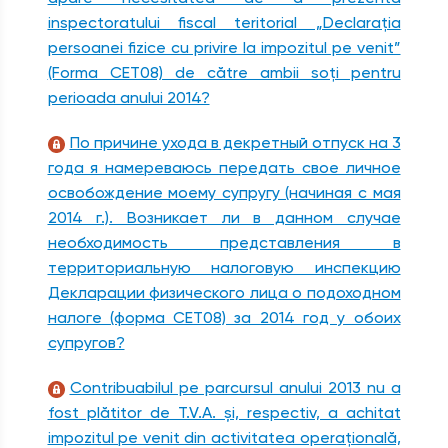
inspectoratului fiscal teritorial „Declaraţia
persoanei fizice cu privire la impozitul pe venit”
(Forma CET08) de către ambii soţi pentru
perioada anului 2014?
По причине ухода в декретный отпуск на 3
года я намереваюсь передать свое личное
освобождение моему супругу (начиная с мая
2014 г.). Возникает ли в данном случае
необходимость представления в
территориальную налоговую инспекцию
Декларации физического лица о подоходном
налоге (форма CET08) за 2014 год у обоих
супругов?
Contribuabilul pe parcursul anului 2013 nu a
fost plătitor de T.V.A. şi, respectiv, a achitat
impozitul pe venit din activitatea operaţională,