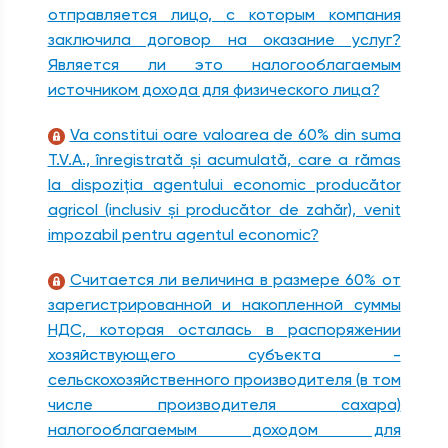
отправляется лицо, с которым компания
заключила договор на оказание услуг?
Является ли это налогооблагаемым
источником дохода для физического лица?
Va constitui oare valoarea de 60% din suma
T.V.A., înregistrată şi acumulată, care a rămas
la dispoziţia agentului economic producător
agricol (inclusiv şi producător de zahăr), venit
impozabil pentru agentul economic?
Считается ли величина в размере 60% от
зарегистрированной и накопленной суммы
НДС, которая осталась в распоряжении
хозяйствующего субъекта -
сельскохозяйственного производителя (в том
числе производителя сахара)
налогооблагаемым доходом для