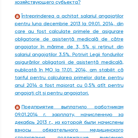
хозяйствующего субъекта?
Întreprinderea a achitat salariul angajaţilor
pentru luna decembrie 2013 la 09.01. 2014, din
care au fost calculate primele de asigurare
obligatorie de asistenţă medicală de către
angajator în mărime de 3, 5% şi reţinut din
salariul angajaţilor 3.5%. Potrivit Legii fondurilor
asigurărilor obligatorii de asistenţă medicală,
publicată în MО la 17.01. 2014, am stabilit că
tariful pentru calcularea primelor date pentru
anul 2014 a fost majorat cu 0,5% atît pentru
angajaţi cît şi pentru angajatori.
Предприятие выплатило работникам
09.01.2014 г. зарплату, начисленную за
декабрь 2013 г., из которой были начислены
взносы обязательного медицинского
страхования, подлежащие внесению