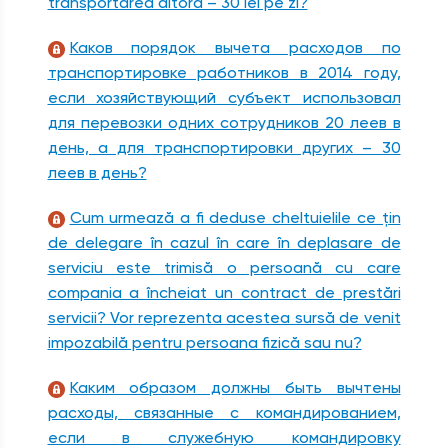
transportarea altora – 30 lei pe zi?
Каков порядок вычета расходов по
транспортировке работников в 2014 году,
если хозяйствующий субъект использовал
для перевозки одних сотрудников 20 леев в
день, а для транспортировки других – 30
леев в день?
Cum urmează a fi deduse cheltuielile ce ţin
de delegare în cazul în care în deplasare de
serviciu este trimisă o persoană cu care
compania a încheiat un contract de prestări
servicii? Vor reprezenta acestea sursă de venit
impozabilă pentru persoana fizică sau nu?
Каким образом должны быть вычтены
расходы, связанные с командированием,
если в служебную командировку