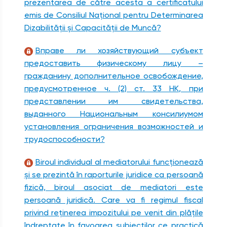
prezentarea de către acesta a certificatului
emis de Consiliul Naţional pentru Determinarea
Dizabilităţii şi Capacităţii de Muncă?
Вправе ли хозяйствующий субъект
предоставить физическому лицу –
гражданину дополнительное освобождение,
предусмотренное ч. (2) ст. 33 НК, при
представлении им свидетельства,
выданного Национальным консилиумом
установления ограничения возможностей и
трудоспособности?
Biroul individual al mediatorului funcţionează
şi se prezintă în raporturile juridice ca persoană
fizică, biroul asociat de mediatori este
persoană juridică. Care va fi regimul fiscal
privind reţinerea impozitului pe venit din plăţile
îndreptate în favoarea subiecţilor ce practică