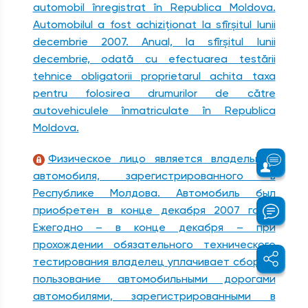
automobil înregistrat în Republica Moldova.
Automobilul a fost achiziţionat la sfîrşitul lunii
decembrie 2007. Anual, la sfîrşitul lunii
decembrie, odată cu efectuarea testării
tehnice obligatorii proprietarul achita taxa
pentru folosirea drumurilor de către
autovehiculele înmatriculate în Republica
Moldova.
Физическое лицо является владельцем
автомобиля, зарегистрированного в
Республике Молдова. Автомобиль был
приобретен в конце декабря 2007 года.
Ежегодно – в конце декабря – при
прохождении обязательного технического
тестирования владелец уплачивает сбор за
пользование автомобильными дорогами
автомобилями, зарегистрированными в