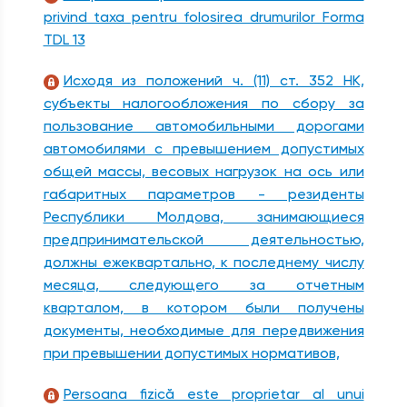
privind taxa pentru folosirea drumurilor Forma
TDL 13
Исходя из положений ч. (11) ст. 352 НК,
субъекты налогообложения по сбору за
пользование автомобильными дорогами
автомобилями с превышением допустимых
общей массы, весовых нагрузок на ось или
габаритных параметров - резиденты
Республики Молдова, занимающиеся
предпринимательской деятельностью,
должны ежеквартально, к последнему числу
месяца, следующего за отчетным
кварталом, в котором были получены
документы, необходимые для передвижения
при превышении допустимых нормативов,
Persoana fizică este proprietar al unui