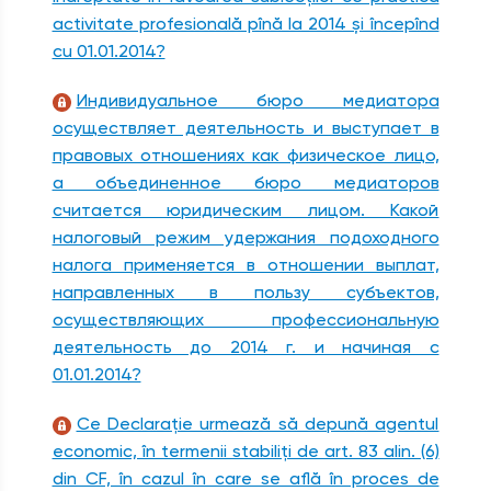
activitate profesională pînă la 2014 şi începînd
cu 01.01.2014?
Индивидуальное бюро медиатора
осуществляет деятельность и выступает в
правовых отношениях как физическое лицо,
а объединенное бюро медиаторов
считается юридическим лицом. Какой
налоговый режим удержания подоходного
налога применяется в отношении выплат,
направленных в пользу субъектов,
осуществляющих профессиональную
деятельность до 2014 г. и начиная с
01.01.2014?
Ce Declaraţie urmează să depună agentul
economic, în termenii stabiliţi de art. 83 alin. (6)
din CF, în cazul în care se află în proces de