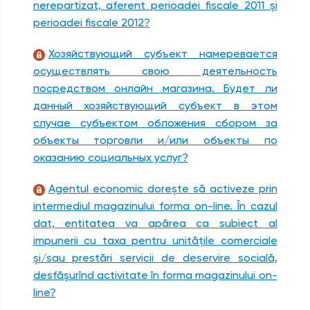
nerepartizat, aferent perioadei fiscale 2011 şi
perioadei fiscale 2012?
Хозяйствующий субъект намеревается
осуществлять свою деятельность
посредством онлайн магазина. Будет ли
данный хозяйствующий субъект в этом
случае субъектом обложения сбором за
объекты торговли и/или объекты по
оказанию социальных услуг?
Agentul economic doreşte să activeze prin
intermediul magazinului forma on-line. În cazul
dat, entitatea va apărea ca subiect al
impunerii cu taxa pentru unităţile comerciale
şi/sau prestări servicii de deservire socială,
desfăşurînd activitate în forma magazinului on-
line?