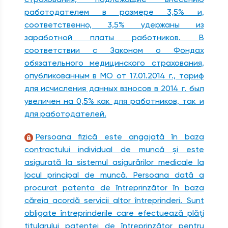
работодателем в размере 3,5% и,
соответственно, 3,5% удержаны из
заработной платы работников. В
соответствии с Законом о Фондах
обязательного медицинского страхования,
опубликованным в МО от 17.01.2014 г., тариф
для исчисления данных взносов в 2014 г. был
увеличен на 0,5% как для работников, так и
для работодателей.
Persoana fizică este angajată în baza
contractului individual de muncă şi este
asigurată la sistemul asigurărilor medicale la
locul principal de muncă. Persoana dată a
procurat patenta de întreprinzător în baza
căreia acordă servicii altor întreprinderi. Sunt
obligate întreprinderile care efectuează plăţi
titularului patentei de întreprinzător pentru