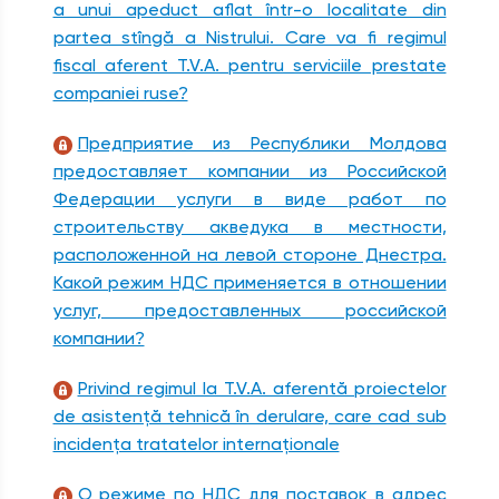
a unui apeduct aflat într-o localitate din
partea stîngă a Nistrului. Care va fi regimul
fiscal aferent T.V.A. pentru serviciile prestate
companiei ruse?
Предприятие из Республики Молдова
предоставляет компании из Российской
Федерации услуги в виде работ по
строительству акведука в местности,
расположенной на левой стороне Днестра.
Какой режим НДС применяется в отношении
услуг, предоставленных российской
компании?
Privind regimul la T.V.A. aferentă proiectelor
de asistenţă tehnică în derulare, care cad sub
incidenţa tratatelor internaţionale
О режиме по НДС для поставок в адрес