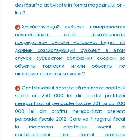
desfăşurînd activitate în forma magazinului on-
line?
Хозяйствующий субъект намеревается
осуществлять свою деятельность
посредством онлайн магазина. Будет ли
данный хозяйствующий субъект в этом
случае субъектом обложения сбором за
объекты торговли и/или объекты по
оказанию социальных услуг?
Contribuabilul doreşte să majoreze capitalul
social cu 250 000 lei din contul profitului
nerepartizat al perioadei fiscale 2011 şi cu 200
000 lei din profitul nerepartizat aferent
perioadei fiscale 2012. Care va fi regimul fiscal
la majorarea capitalului social al
contribuabilului din contul profitului