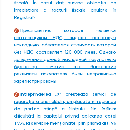
fiscală. În cazul dat survine obligaţia de
înregistrare a facturii fiscale anulate în
Registrul?
Предприятие, которое является
плательщиком НДС, выдало налоговую
накладную, облагаемая стоимость которой
без НДС составляет 120 000 леев. Однако
до вручения данной накладной покупателю
бухгалтер заметил, что банковские
реквизиты покупателя были неправильно
зарегистрированы.
Întreprinderea „X” prestează servicii de
reparaţie a unei clădiri, amplasate în regiunea
din partea stîngă a Nistrului. Noi întîlnim
dificultăţi la capitolul privind aplicarea cotei
T.V.A. la serviciile menţionate, prin prisma art. 96