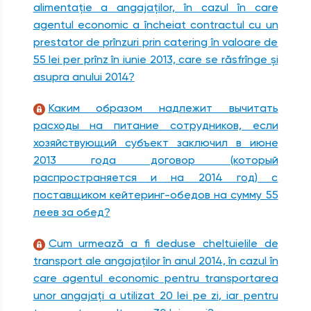
alimentaţie a angajaţilor, în cazul în care
agentul economic a încheiat contractul cu un
prestator de prînzuri prin catering în valoare de
55 lei per prînz în iunie 2013, care se răsfrînge şi
asupra anului 2014?
Каким образом надлежит вычитать
расходы на питание сотрудников, если
хозяйствующий субъект заключил в июне
2013 года договор (который
распространяется и на 2014 год) с
поставщиком кейтеринг-обедов на сумму 55
леев за обед?
Cum urmează a fi deduse cheltuielile de
transport ale angajaţilor în anul 2014, în cazul în
care agentul economic pentru transportarea
unor angajaţi a utilizat 20 lei pe zi, iar pentru