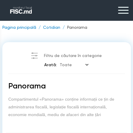
Pagina principală
Cotidian
Panorama
Filtru de căutare în categorie
Arată:
Panorama
Compartimentul «Panorama» conține informații ce țin de
administrarea fiscală, legislație fiscală internațională,
economie mondială, mediu de afaceri din alte țări