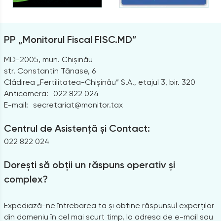
PP „Monitorul Fiscal FISC.MD”
MD-2005, mun. Chișinău
str. Constantin Tănase, 6
Clădirea „Fertilitatea-Chișinău” S.A., etajul 3, bir. 320
Anticamera:
022 822 024
E-mail:
secretariat@monitor.tax
Centrul de Asistență și Contact:
022 822 024
Dorești să obții un răspuns operativ și
complex?
Expediază-ne întrebarea ta și obține răspunsul experților
din domeniu în cel mai scurt timp, la adresa de e-mail sau