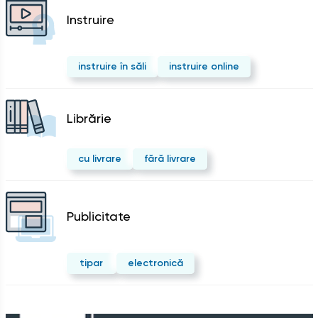
Instruire
instruire în săli
instruire online
Librărie
cu livrare
fără livrare
Publicitate
tipar
electronică