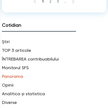
1
2
3
...
Cotidian
Știri
TOP 3 articole
ÎNTREBAREA contribuabilului
Monitorul SFS
Panorama
Opinii
Analitica și statistica
Diverse