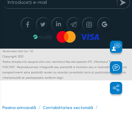
Versiunea site-lui: 1.0
Copyright 2021
Toate drepturile asupra site-ului monitorul.fisc.md aparțin P.P. „Monitorul Fiscal
FISC.MD”. Reproducerea integrală sau parțială a textelor sau a ilustrațiilor din orice
compartiment este posibilă numai cu acordul prealabil scris al publicației. Pirateria
intelectuală se pedepsește conform legii.
Pagina principală
Contabilitatea sectorială
Contabilitate practică
Studiu privind prezentarea informațiilor referitor la părțile afiliate
în situațiile financiare