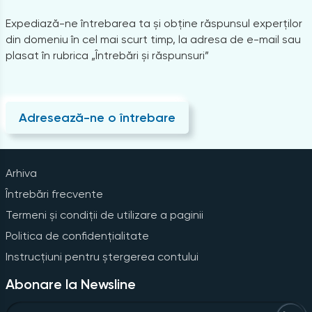
Expediază-ne întrebarea ta și obține răspunsul experților
din domeniu în cel mai scurt timp, la adresa de e-mail sau
plasat în rubrica „Întrebări și răspunsuri”
Adresează-ne o întrebare
Arhiva
Întrebări frecvente
Termeni și condiții de utilizare a paginii
Politica de confidențialitate
Instrucțiuni pentru ștergerea contului
Abonare la Newsline