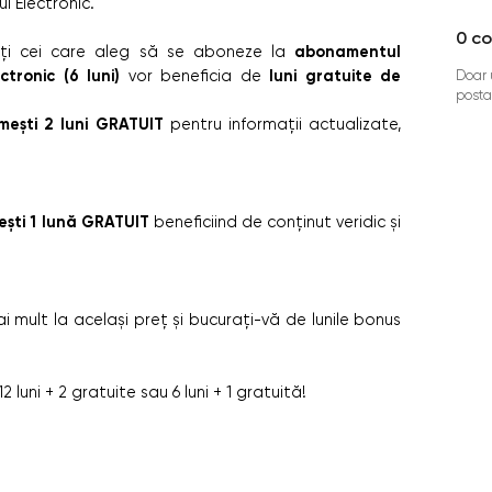
i Electronic.
0
co
abonamentul
i cei care aleg să se aboneze la
ctronic (6 luni)
luni gratuite de
vor beneficia de
Doar u
posta
mești 2 luni GRATUIT
pentru informații actualizate,
ști 1 lună GRATUIT
beneficiind de conținut veridic și
 mult la același preț și bucurați-vă de lunile bonus
luni + 2 gratuite sau 6 luni + 1 gratuită!