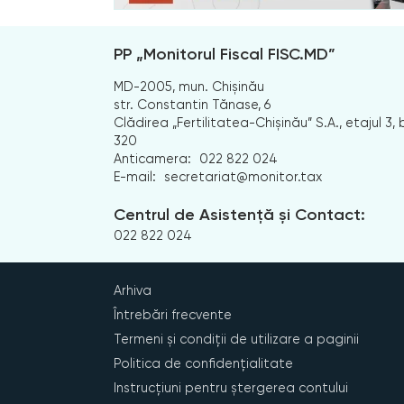
PP „Monitorul Fiscal FISC.MD”
MD-2005, mun. Chișinău
str. Constantin Tănase, 6
Clădirea „Fertilitatea-Chișinău” S.A., etajul 3, b
320
Anticamera:
022 822 024
E-mail:
secretariat@monitor.tax
Centrul de Asistență și Contact:
022 822 024
Arhiva
Întrebări frecvente
Termeni și condiții de utilizare a paginii
Politica de confidențialitate
Instrucțiuni pentru ștergerea contului