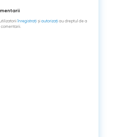
mentarii
tilizatorii
înregistraţi
şi
autorizați
au dreptul de a
 comentarii.