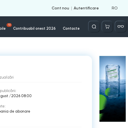
RO
Cont nou
Autentificare
Căutare
10
bile
Contribuabil onest 2026
Contacte
izualizări
publicării:
ugust /2026 08:00
ete:
ania de abonare