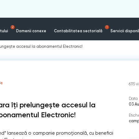
2
1
tului
Domenii conexe
Contabilitatea sectorială
Servicii disponi
elungește accesul la abonamentul Electronic!
RI
6115
v
Data 
ara îți prelungește accesul la
03 A
bonamentul Electronic!
Etich
camp
SC.md” lansează o campanie promoțională, cu beneficii