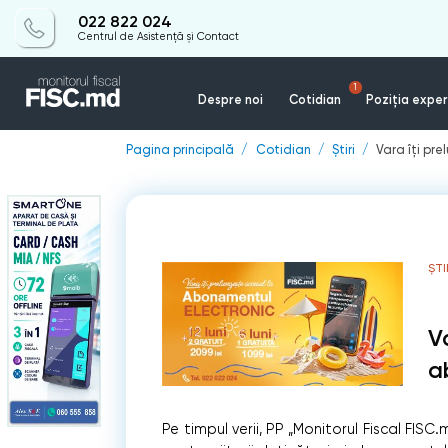
022 822 024
Centrul de Asistență și Contact
1
Despre noi
Cotidian
Poziția exper
Pagina principală
Cotidian
Știri
Vara îți pr
ȘTI
V
a
Pe timpul verii, PP „Monitorul Fiscal FI