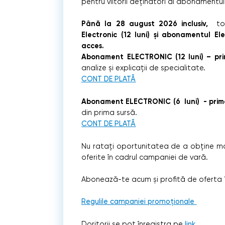
pentru viitorii deținători ai abonamentulu
Până la 28 august 2026 inclusiv,
toț
Electronic (12 luni) și abonamentul Ele
acces.
Abonament ELECTRONIC (12 luni) – pri
analize și explicații de specialitate.
CONT DE PLATĂ
Abonament ELECTRONIC (6 luni) - prime
din prima sursă.
CONT DE PLATĂ
Nu ratați oportunitatea de a obține mai
oferite în cadrul campaniei de vară.
Abonează-te acum și profită de oferta 12 
Regulile campaniei promoționale
Doritorii se pot înregistra pe
link