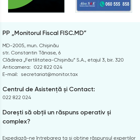
PP „Monitorul Fiscal FISC.MD”
MD-2005, mun. Chișinău
str. Constantin Tănase, 6
Clădirea „Fertilitatea-Chișinău” S.A., etajul 3, bir. 320
Anticamera:
022 822 024
E-mail:
secretariat@monitor.tax
Centrul de Asistență și Contact:
022 822 024
Dorești să obții un răspuns operativ și
complex?
Expediază-ne întrebarea ta și obține răspunsul experților