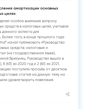
сления амортизации основных
ых целях
уделял особое внимание вопросу
х средств в налоговых целях, учитывая
ь данного аспекта для
 Более того, в конце прошлого года
SC.md” начал публиковать «Руководство
вных средств: налоговые и
ты» (на государственном языке),
ной Брихунец. Руководство вышло в
), 8 (63) за 2020 год и 2 (65) за 2021.
дакцию поступили просьбы от десятков
одготовке статей на данную тему на
ешили удовлетворить пожелания