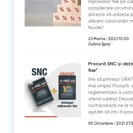
mijloacelor fixe pe c
considerare circumst
dorește să utilizeze 
aferent constatării mi
fiscale?
23 Martie /2023 10:00
Galina Șpac
Procură SNC și obți
fixe”
Vrei să primești GRATU
mai simplu! Procură 
reglementare a contabi
oferim cadou! Descar
contactează-ne la nu
ajutăm să intri în po
05 Octombrie /2021 07: