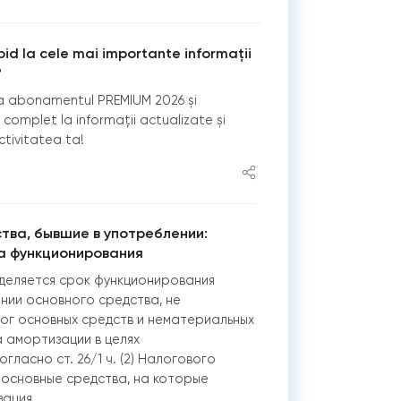
apid la cele mai importante informații
?
 abonamentul PREMIUM 2026 și
complet la informații actualizate și
ctivitatea ta!
тва, бывшие в употреблении:
а функционирования
деляется срок функционирования
нии основного средства, не
ог основных средств и нематериальных
а амортизации в целях
ласно ст. 26/1 ч. (2) Налогового
) основные средства, на которые
зация