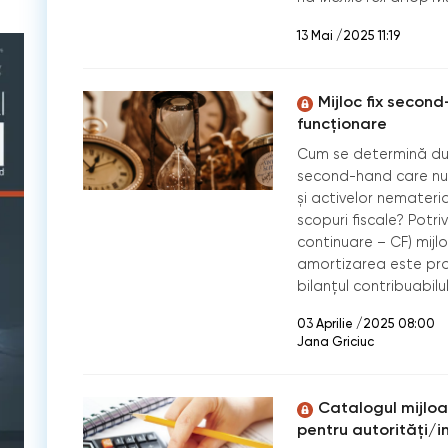
13 Mai /2025 11:19
Mijloc fix secon
funcționare
Cum se determină dura
second-hand care nu e
și activelor nemateria
scopuri fiscale? Potrivi
continuare – CF) mijl
amortizarea este pro
bilanțul contribuabilul
03 Aprilie /2025 08:00
Jana Griciuc
Catalogul mijloac
pentru autorități/in