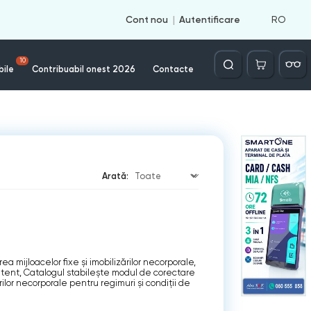
RO
Cont nou
Autentificare
Căutare
10
bile
Contribuabil onest 2026
Contacte
Arată:
a mijloacelor fixe și imobilizărilor necorporale,
itent, Catalogul stabileşte modul de corectare
rilor necorporale pentru regimuri şi condiţii de