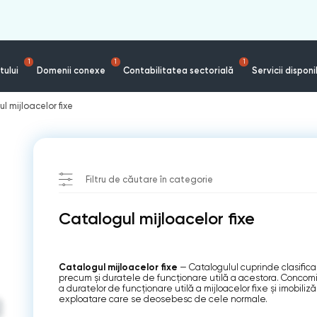
1
1
1
tului
Domenii conexe
Contabilitatea sectorială
Servicii disponi
l mijloacelor fixe
Filtru de căutare în categorie
Catalogul mijloacelor fixe
Catalogul mijloacelor fixe
— Catalogulul cuprinde clasificare
precum şi duratele de funcţionare utilă a acestora. Concom
a duratelor de funcţionare utilă a mijloacelor fixe și imobiliză
exploatare care se deosebesc de cele normale.