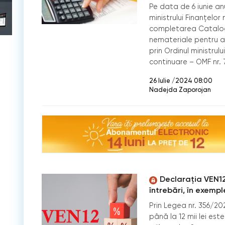
Pe data de 6 iunie anu
ministrului Finanţelor
completarea Catalogul
nemateriale pentru au
prin Ordinul ministrulu
continuare – OMF nr.
26 Iulie /2024 08:00
Nadejda Zaporojan
Declarația VEN12
întrebări, în exempl
Prin Legea nr. 356/202
până la 12 mii lei es