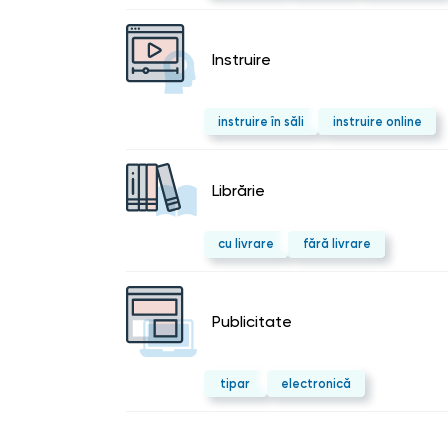
Instruire
instruire în săli
instruire online
Librărie
cu livrare
fără livrare
Publicitate
tipar
electronică