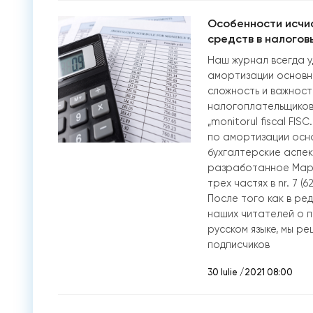
Особенности исчи
средств в налогов
Наш журнал всегда 
амортизации основны
сложность и важност
налогоплательщиков.
„monitorul fiscal FI
по амортизации осно
бухгалтерские аспек
разработанное Мари
трех частях в nr. 7 (62
После того как в ре
наших читателей о п
русском языке, мы р
подписчиков
30 Iulie /2021 08:00