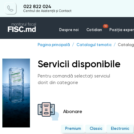
022 822 024
Centrul de Asistență și Contact
10
Despre noi
Cotidian
Poziția exper
Pagina principală
Catalogul tematic
Catalogu
Servicii disponibile
Pentru comandă selectați serviciul
dorit din categorie
Abonare
Premium
Classic
Electronic