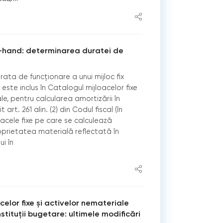
d-hand: determinarea duratei de
ta de funcționare a unui mijloc fix
ste inclus în Catalogul mijloacelor fixe
le, pentru calcularea amortizării în
t art. 261 alin. (2) din Codul fiscal (în
oacele fixe pe care se calculează
prietatea materială reflectată în
ui în
elor fixe și activelor nemateriale
stituții bugetare: ultimele modificări