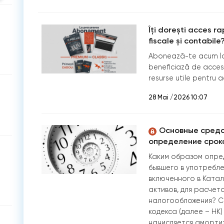
Îți dorești acces r
fiscale și contabile
Abonează-te acum la
beneficiază de acces 
resurse utile pentru a
28 Mai /2026 10:07
Основные средс
определение срок
Каким образом опре
бывшего в употребле
включенного в Катал
активов, для расчет
налогообложения? Сог
кодекса (далее – НК
начисляется аморти