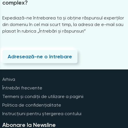
complex?
Expediază-ne întrebarea ta și obține răspunsul experților
din domeniu în cel mai scurt timp, la adresa de e-mail sau
plasat în rubrica „Întrebări și răspunsuri”
Adresează-ne o întrebare
Arhiva
Întrebări frecvente
Termeni și condiții de utilizare a paginii
Politica de confidențialitate
Instrucțiuni pentru ștergerea contului
Abonare la Newsline