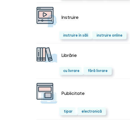
Instruire
instruire în săli
instruire online
Librărie
cu livrare
fără livrare
Publicitate
tipar
electronică