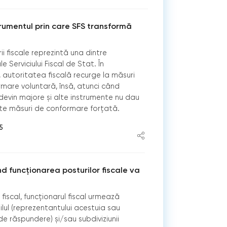
strumentul prin care SFS transformă
e
i fiscale reprezintă una dintre
e Serviciului Fiscal de Stat. În
, autoritatea fiscală recurge la măsuri
rmare voluntară, însă, atunci când
 devin majore și alte instrumente nu dau
ate măsuri de conformare forțată.
5
d funcționarea posturilor fiscale va
 fiscal, funcționarul fiscal urmează
lul (reprezentantului acestuia sau
de răspundere) și/sau subdiviziunii