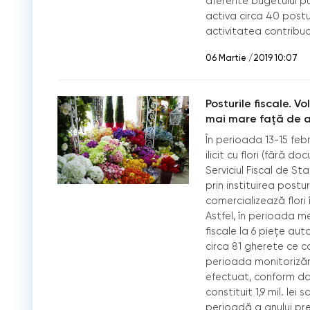
aferente bugetului pub
activa circa 40 postu
activitatea contribua
06 Martie /2019 10:07
Posturile fiscale. V
mai mare față de a
În perioada 13-15 febr
ilicit cu flori (fără 
Serviciul Fiscal de S
prin instituirea postur
comercializează flori 
Astfel, în perioada m
fiscale la 6 piețe aut
circa 81 gherete ce co
perioada monitorizării
efectuat, conform dat
constituit 1,9 mil. le
perioadă a anului pr