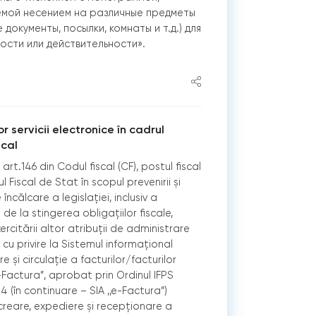
емой несением на различные предметы
 документы, посылки, комнаты и т.д.) для
ости или действительности».
 servicii electronice în cadrul
scal
rt.146 din Codul fiscal (CF), postul fiscal
 Fiscal de Stat în scopul prevenirii şi
 încălcare a legislației, inclusiv a
 de la stingerea obligațiilor fiscale,
ercitării altor atribuții de administrare
cu privire la Sistemul informațional
şi circulație a facturilor/facturilor
e-Factura”, aprobat prin Ordinul IFPS
14 (în continuare – SIA ,,e-Factura”)
reare, expediere și recepționare a