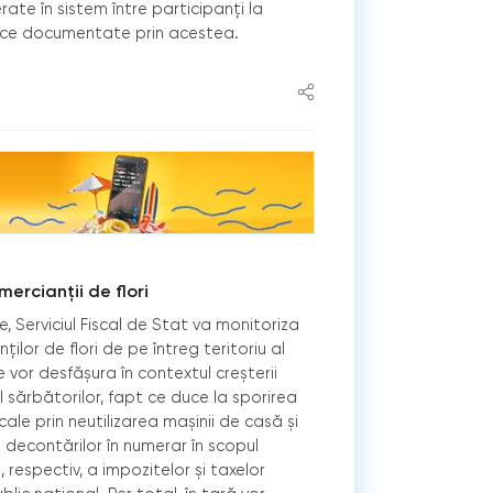
erate în sistem între participanți la
ice documentate prin acestea.
mercianții de flori
ie, Serviciul Fiscal de Stat va monitoriza
ilor de flori de pe întreg teritoriu al
se vor desfășura în contextul creșterii
nul sărbătorilor, fapt ce duce la sporirea
iscale prin neutilizarea mașinii de casă și
 decontărilor în numerar în scopul
și, respectiv, a impozitelor și taxelor