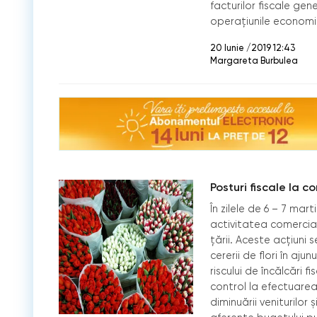
facturilor fiscale gen
operațiunile econom
20 Iunie /2019 12:43
Margareta Burbulea
Posturi fiscale la co
În zilele de 6 – 7 mart
activitatea comercianț
țării. Aceste acțiuni 
cererii de flori în aju
riscului de încălcări f
control la efectuarea
diminuării veniturilor 