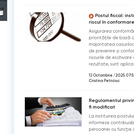
Postul fiscal: in
riscul în conformar
Asigurarea conformări
prioritățile de bază al
majoritatea cazurilor
de prevenire și confo
riscurile de eschivare
rezultate, sunt aplic
13 Octombrie /2025 07:5
Cristina Petriciuc
Regulamentul privin
fi modificat
La instituirea postului
informeze contribuabi
persoanei cu funcție 