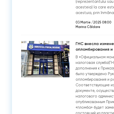
(reprezentantului sa
acesteia) la care este 
acestuia, prin înmâna
03 Martie /2025 08:00
Marina Căldare
ГНС внесла измене
опломбирования и
В «Официальном мон
налоговая служба(ГН
дополнения к Приказу 
было утверждено Ру
опломбирования и ра
Соответствующие изм
документе, осуществ
налогового админист
опубликованным Прик
«пломба» будет заме
состоящий из пласти