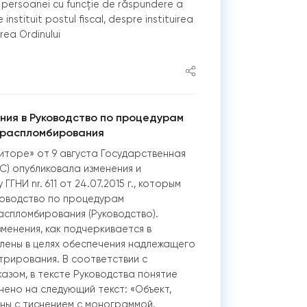
u persoanei cu funcție de răspundere a
instituit postul fiscal, despre instituirea
rea Ordinului
ния в Руководство по процедурам
 распломбирования
иторе» от 9 августа Государственная
С) опубликовала изменения и
ГГНИ nr. 611 от 24.07.2015 г., которым
ководство по процедурам
спломбирования (Руководство).
енения, как подчеркивается в
лены в целях обеспечения надлежащего
рирования. В соответствии с
азом, в тексте Руководства понятие
нено на следующий текст: «Объект,
ны с тиснением с монограммой,