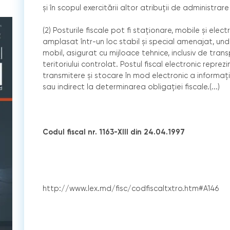
şi în scopul exercitării altor atribuţii de administrare
(2) Posturile fiscale pot fi staţionare, mobile şi elect
amplasat într-un loc stabil şi special amenajat, unde î
mobil, asigurat cu mijloace tehnice, inclusiv de tran
teritoriului controlat. Postul fiscal electronic repre
transmitere şi stocare în mod electronic a informaţi
sau indirect la determinarea obligaţiei fiscale.(...)
Codul fiscal nr. 1163-XIII din 24.04.1997
http://www.lex.md/fisc/codfiscaltxtro.htm#A146