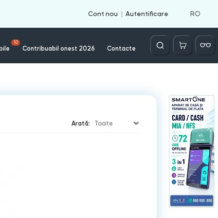
RO
Cont nou
Autentificare
Căutare
10
bile
Contribuabil onest 2026
Contacte
Arată: