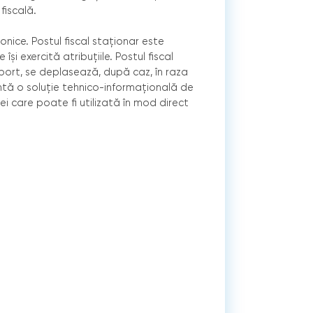
 fiscală.
ronice. Postul fiscal staţionar este
şi exercită atribuţiile. Postul fiscal
sport, se deplasează, după caz, în raza
zintă o soluţie tehnico-informaţională de
ei care poate fi utilizată în mod direct