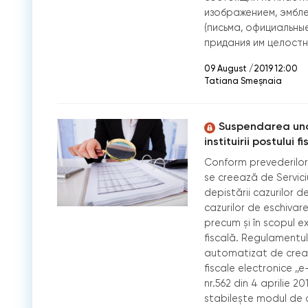
изображением, эмбл
(письма, официальные
придания им целостн
09 August /2019 12:00
Tatiana Smeșnaia
Suspendarea unor
instituirii postului fi
Conform prevederilor a
se creează de Serviciul
depistării cazurilor de
cazurilor de eschivare
precum şi în scopul ex
fiscală. Regulamentul 
automatizat de creare 
fiscale electronice ,,
nr.562 din 4 aprilie 20
stabilește modul de c