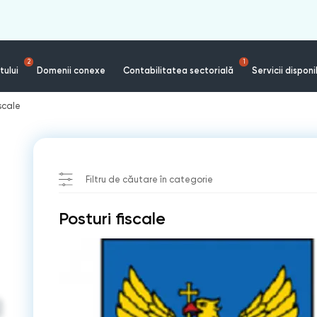
2
1
tului
Domenii conexe
Contabilitatea sectorială
Servicii disponi
iscale
Filtru de căutare în categorie
Posturi fiscale