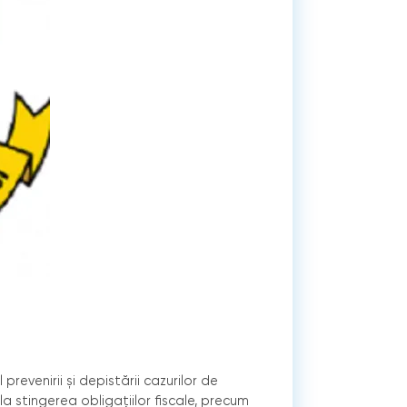
 prevenirii şi depistării cazurilor de
 la stingerea obligaţiilor fiscale, precum