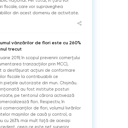
lic național. Per total, în țară vor
ri fiscale, care vor supraveghea
bililor din acest domeniu de activitate.
olumul vânzărilor de flori este cu 260%
nul trecut
uarie 2019, în scopul prevenirii comerțului
documentarea tranzacțiilor prin MCC),
tat a desfășurat acțiuni de conformare
ilor fiscale la contribuabilii ce
în piețele autorizate din mun. Chișinău.
enționată au fost instituite posturi
orizate, pe teritoriul cărora activează
mercializează flori. Respectiv, în
 comercianților de flori, volumul livrărilor
elor mașinilor de casă și control, a
i sau cu 263% mai mult față de aceiași
ecedent, ceea ce este net superior