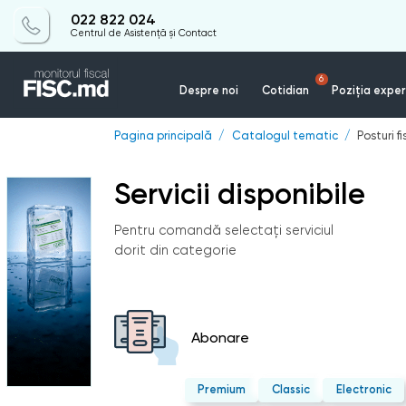
022 822 024
Centrul de Asistență și Contact
6
Despre noi
Cotidian
Poziția exper
Pagina principală
Catalogul tematic
Posturi f
Servicii disponibile
Pentru comandă selectați serviciul
dorit din categorie
Abonare
Premium
Classic
Electronic