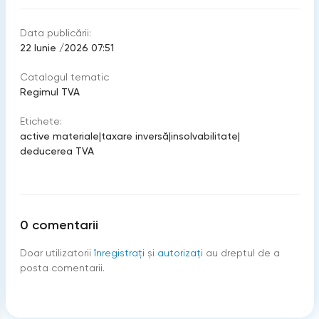
Data publicării:
22 Iunie /2026 07:51
Catalogul tematic
Regimul TVA
Etichete:
active materiale
|
taxare inversă
|
insolvabilitate
|
deducerea TVA
0
comentarii
Doar utilizatorii
înregistraţi
şi
autorizați
au dreptul de a
posta comentarii.