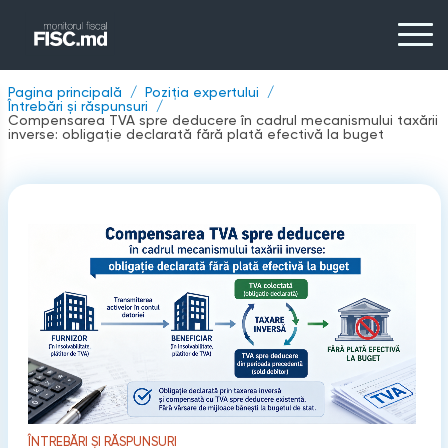
Pagina principală
Poziția expertului
Întrebări și răspunsuri
Compensarea TVA spre deducere în cadrul mecanismului taxării
inverse: obligație declarată fără plată efectivă la buget
ÎNTREBĂRI ȘI RĂSPUNSURI