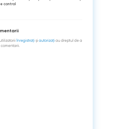
e control
mentarii
tilizatorii
înregistraţi
şi
autorizați
au dreptul de a
 comentarii.