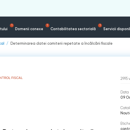
1
1
1
tului
Domenii conexe
Contabilitatea sectorială
Servicii disponi
cal
Determinarea datei comiterii repetate a încălcării fiscale
NTROL FISCAL
2995
Data 
09 Oc
Catal
Nout
Etich
contro