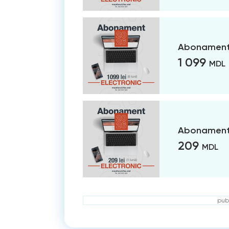
Abonament 
1 099
MDL
Abonament 
209
MDL
publ