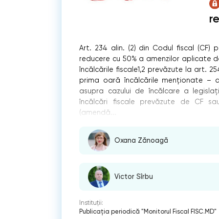
r
Art. 234 alin. (2) din Codul fiscal (CF
reducere cu 50% a amenzilor aplicate da
încălcările fiscale1,2 prevăzute la art. 
prima oară încălcările menționate – d
asupra cazului de încălcare a legislaț
încălcări fiscale prevăzute de CF sa
(amendă...
Oxana Zănoagă
Victor Sîrbu
Instituții:
Publicaţia periodică "Monitorul Fiscal FISC.MD"