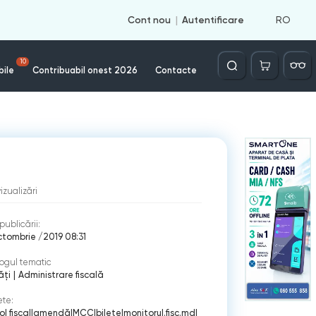
RO
Cont nou
Autentificare
Căutare
10
bile
Contribuabil onest 2026
Contacte
vizualizări
publicării:
tombrie /2019 08:31
ogul tematic
ăți
|
Administrare fiscală
ete:
l fiscal
|
amendă
|
MCC
|
bilete
|
monitorul.fisc.md
|