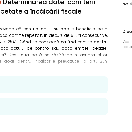
Determinarea datei comiterii
act d
epetate a încălcării fiscale
) prevede că contribuabilul nu poate beneficia de o
0
co
că comite repetat, în decurs de 6 luni consecutive,
Doar u
254 și 2541. Când se consideră ca fiind comise pentru
posta
ata actului de control sau data emiterii deciziei
iei? Restricția dată se răsfrânge și asupra altor
u doar pentru încălcările prevăzute la art. 254